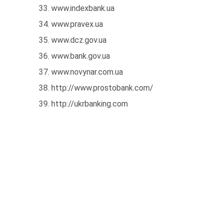
33. www.indexbank.ua
34. www.pravex.ua
35. www.dcz.gov.ua
36. www.bank.gov.ua
37. www.novynar.com.ua
38. http://www.prostobank.com/
39. http://ukrbanking.com