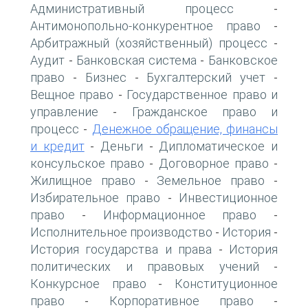
Административный процесс
-
Антимонопольно-конкурентное право
-
Арбитражный (хозяйственный) процесс
-
Аудит
Банковская система
Банковское
-
-
право
Бизнес
Бухгалтерский учет
-
-
-
Вещное право
Государственное право и
-
управление
Гражданское право и
-
процесс
Денежное обращение, финансы
-
и кредит
Деньги
Дипломатическое и
-
-
консульское право
Договорное право
-
-
Жилищное право
Земельное право
-
-
Избирательное право
Инвестиционное
-
право
Информационное право
-
-
Исполнительное производство
История
-
-
История государства и права
История
-
политических и правовых учений
-
Конкурсное право
Конституционное
-
право
Корпоративное право
-
-