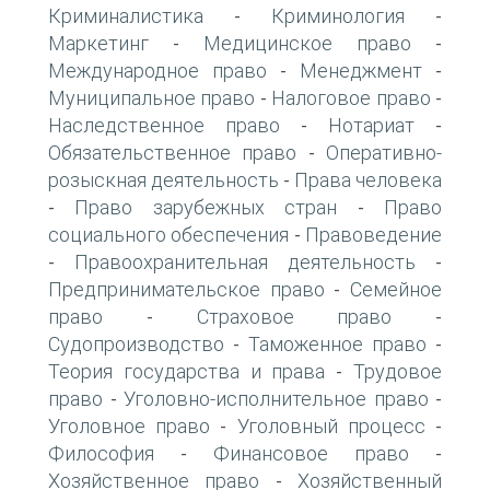
Криминалистика
Криминология
-
-
Маркетинг
Медицинское право
-
-
Международное право
Менеджмент
-
-
Муниципальное право
Налоговое право
-
-
Наследственное право
Нотариат
-
-
Обязательственное право
Оперативно-
-
розыскная деятельность
Права человека
-
Право зарубежных стран
Право
-
-
социального обеспечения
Правоведение
-
Правоохранительная деятельность
-
-
Предпринимательское право
Семейное
-
право
Страховое право
-
-
Судопроизводство
Таможенное право
-
-
Теория государства и права
Трудовое
-
право
Уголовно-исполнительное право
-
-
Уголовное право
Уголовный процесс
-
-
Философия
Финансовое право
-
-
Хозяйственное право
Хозяйственный
-