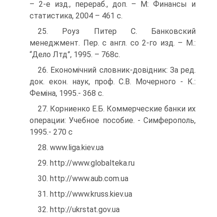
– 2-е изд., перераб., доп. – М: Финансы и
статистика, 2004 – 461 с.
25. Роуз Питер С. Банковский
менеджмент. Пер. с англ. со 2-го изд. – М.:
“Дело Лтд”, 1995. – 768с.
26. Економічний словник-довідник: За ред.
док. екон. наук, проф. С.В. Мочерного - К.:
Феміна, 1995.- 368 с.
27. Корниенко Е.Б. Коммерческие банки их
операции: Учебное пособие. - Симферополь,
1995.- 270 с
28. www.liga.kiev.ua
29. http://www.globalteka.ru
30. http://www.aub.com.ua
31. http://www.kruss.kiev.ua
32. http://ukrstat.gov.ua