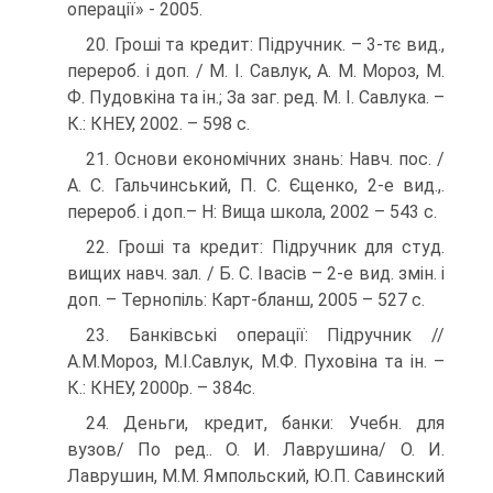
операції» - 2005.
20. Гроші та кредит: Підручник. – 3-тє вид.,
перероб. і доп. / М. І. Савлук, А. М. Мороз, М.
Ф. Пудовкіна та ін.; За заг. ред. М. І. Савлука. –
К.: КНЕУ, 2002. – 598 с.
21. Основи економічних знань: Навч. пос. /
А. С. Гальчинський, П. С. Єщенко, 2-е вид.,.
перероб. і доп.– Н: Вища школа, 2002 – 543 с.
22. Гроші та кредит: Підручник для студ.
вищих навч. зал. / Б. С. Івасів – 2-е вид. змін. і
доп. – Тернопіль: Карт-бланш, 2005 – 527 с.
23. Банківські операції: Підручник //
А.М.Мороз, М.І.Савлук, М.Ф. Пуховіна та ін. –
К.: КНЕУ, 2000р. – 384с.
24. Деньги, кредит, банки: Учебн. для
вузов/ По ред.. О. И. Лаврушина/ О. И.
Лаврушин, М.М. Ямпольский, Ю.П. Савинский