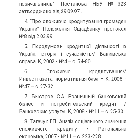
позичальників” Постанова НБУ №323
затверджене від 29.09.97 .
4. “Про споживче кредитування громадян
України” Положення Ощадбанку протокол
№8 від 2.03.99
5. Передумови кредитної діяльності в
Україні: історія і сучасність// Банківська
справа. К, 2002 - №4 – с. 54-80.
6. Споживче кредитування//
Инвестгазета: нормативная база – К, 2008 -
№47 – с. 27-32.
7. Быстров С.А. Розничный банковский
бізнес и потребительский кредит /
Банковские услугы, К, 2008 - №11 – с. 25-33.
8. Тагачук Г.П. Аналіз соціального значення
споживчого кредиту / Регіональна
економіка, 2007 - №11 – с. 223-228.