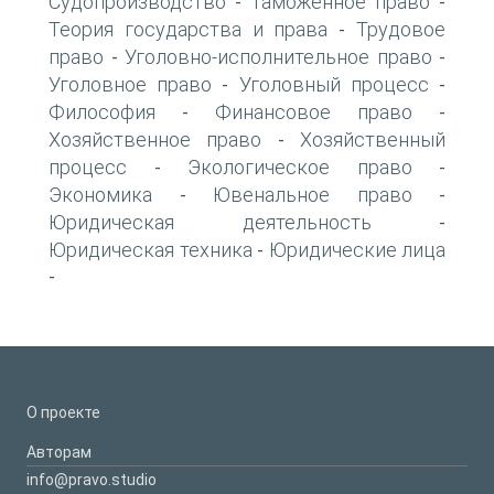
Судопроизводство
Таможенное право
-
-
Теория государства и права
Трудовое
-
право
Уголовно-исполнительное право
-
-
Уголовное право
Уголовный процесс
-
-
Философия
Финансовое право
-
-
Хозяйственное право
Хозяйственный
-
процесс
Экологическое право
-
-
Экономика
Ювенальное право
-
-
Юридическая деятельность
-
Юридическая техника
Юридические лица
-
-
О проекте
Авторам
info@pravo.studio