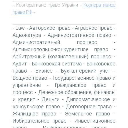
Корпоративне право України
Корпоративное
-
-
право РФ
-
Law
Авторское право
Аграрное право
-
-
-
-
Адвокатура
Административное право
-
-
Административный процесс
-
Антимонопольно-конкурентное право
-
Арбитражный (хозяйственный) процесс
-
Аудит
Банковская система
Банковское
-
-
право
Бизнес
Бухгалтерский учет
-
-
-
Вещное право
Государственное право и
-
управление
Гражданское право и
-
процесс
Денежное обращение, финансы
-
и кредит
Деньги
Дипломатическое и
-
-
консульское право
Договорное право
-
-
Жилищное право
Земельное право
-
-
Избирательное право
Инвестиционное
-
право
Информационное право