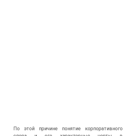
По этой причине понятие корпоративного
спора и его характерные черты в