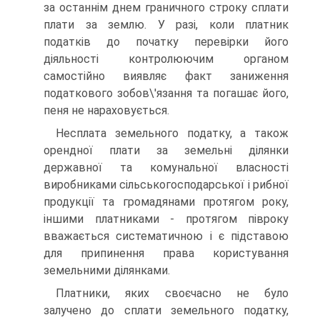
за останнім днем граничного строку сплати
плати за землю. У разі, коли платник
податків до початку перевірки його
діяльності контролюючим органом
самостійно виявляє факт заниження
податкового зобов\'я­зання та погашає його,
пеня не нараховується.
Несплата земельного податку, а також
орендної плати за земельні ділянки
державної та комунальної власності
виробниками сільськогосподарської і рибної
продукції та громадянами протягом року,
іншими платниками - протягом півроку
вважається систематичною і є підставою
для припинення права користування
земельними ділянками.
Платники, яких своєчасно не було
залучено до сплати земель­ного податку,