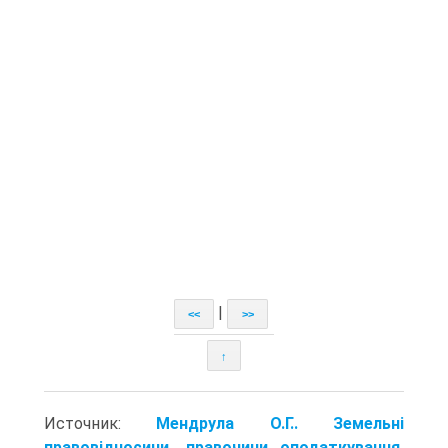
|
<<
>>
↑
Источник:
Мендрула О.Г.. Земельні
правовідносини, правочини оподаткування.