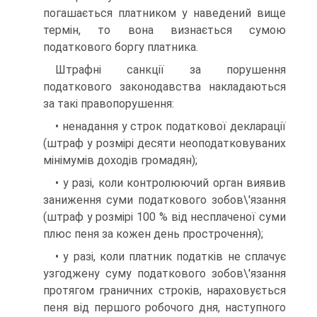
погашається платником у наведений вище
термін, то вона визнається сумою
податкового боргу платника.
Штрафні санкції за порушення
податкового законодавства накладаються
за такі правопорушення:
• ненадання у строк податкової декларації
(штраф у розмірі десяти неоподатковуваних
мінімумів доходів громадян);
• у разі, коли контролюючий орган виявив
заниження суми податкового зобов\'язання
(штраф у розмірі 100 % від несплаченої суми
плюс пеня за кожен день прострочення);
• у разі, коли платник податків не сплачує
узгоджену суму податкового зобов\'язання
протягом граничних строків, нарахо­вується
пеня від першого робочого дня, наступного