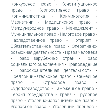
Конкурсное право
Конституционное
-
право
Корпоративное право
-
-
Криминалистика
Криминология
-
-
Маркетинг
Медицинское право
-
-
Международное право
Менеджмент
-
-
Муниципальное право
Налоговое право
-
-
Наследственное право
Нотариат
-
-
Обязательственное право
Оперативно-
-
розыскная деятельность
Права человека
-
Право зарубежных стран
Право
-
-
социального обеспечения
Правоведение
-
Правоохранительная деятельность
-
-
Предпринимательское право
Семейное
-
право
Страховое право
-
-
Судопроизводство
Таможенное право
-
-
Теория государства и права
Трудовое
-
право
Уголовно-исполнительное право
-
-
Уголовное право
Уголовный процесс
-
-