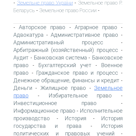
Земельне право України
Земельное право Р.
-
-
Беларусь
Земельное право России
-
-
Авторское право
Аграрное право
-
-
-
Адвокатура
Административное право
-
-
Административный процесс
-
Арбитражный (хозяйственный) процесс
-
Аудит
Банковская система
Банковское
-
-
право
Бухгалтерский учет
Военное
-
-
право
Гражданское право и процесс
-
-
Денежное обращение, финансы и кредит
-
Деньги
Жилищное право
Земельное
-
-
право
Избирательное право
-
-
Инвестиционное право
-
Информационное право
Исполнительное
-
производство
История
История
-
-
государства и права
История
-
политических и правовых учений
-