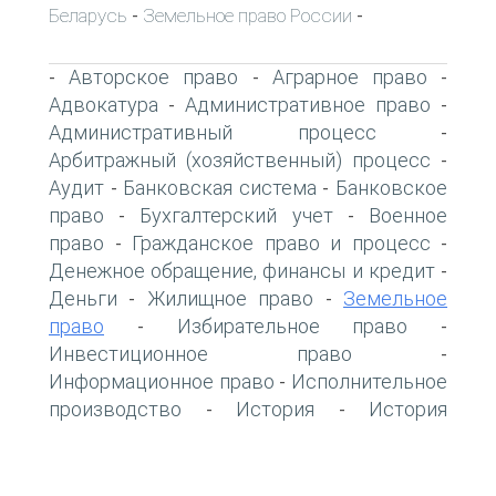
Беларусь
Земельное право России
-
-
Авторское право
Аграрное право
-
-
-
Адвокатура
Административное право
-
-
Административный процесс
-
Арбитражный (хозяйственный) процесс
-
Аудит
Банковская система
Банковское
-
-
право
Бухгалтерский учет
Военное
-
-
право
Гражданское право и процесс
-
-
Денежное обращение, финансы и кредит
-
Деньги
Жилищное право
Земельное
-
-
право
Избирательное право
-
-
Инвестиционное право
-
Информационное право
Исполнительное
-
производство
История
История
-
-
государства и права
История
-
политических и правовых учений
-
Конкурсное право
Конституционное
-