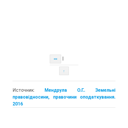
|
<<
↑
Источник:
Мендрула О.Г.. Земельні
правовідносини, правочини оподаткування.
2016