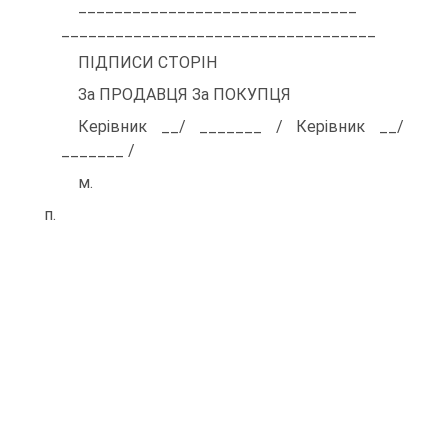
_______________________________
___________________________________
ПІДПИСИ СТОРІН
За ПРОДАВЦЯ За ПОКУПЦЯ
Керівник __/ _______ / Керівник __/
_______ /
м.
п.