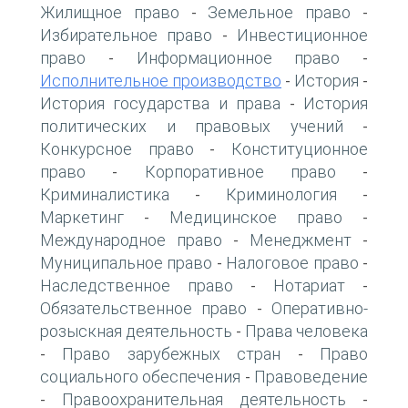
Жилищное право
Земельное право
-
-
Избирательное право
Инвестиционное
-
право
Информационное право
-
-
Исполнительное производство
История
-
-
История государства и права
История
-
политических и правовых учений
-
Конкурсное право
Конституционное
-
право
Корпоративное право
-
-
Криминалистика
Криминология
-
-
Маркетинг
Медицинское право
-
-
Международное право
Менеджмент
-
-
Муниципальное право
Налоговое право
-
-
Наследственное право
Нотариат
-
-
Обязательственное право
Оперативно-
-
розыскная деятельность
Права человека
-
Право зарубежных стран
Право
-
-
социального обеспечения
Правоведение
-
Правоохранительная деятельность
-
-