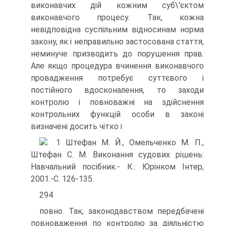
виконавчих дій кожним суб\'єк­том
виконавчого процесу. Так, кожна
невідповідна су­спільним відносинам норма
закону, як і неправильно за­стосована стаття,
неминуче призводить до порушення прав.
Але якщо процедура вчинення виконавчого
провад­ження потребує суттєвого і
постійного вдосконалення, то заходи
контролю і повноважні на здійснення
контроль­них функцій особи в законі
визначені досить чітко і
1 Штефан М. Й., Омельченко М. П.,
Штефан С. М. Виконання судових рішень:
Навчальний посібник.- К.: Юрінком Інтер,
2001.-С. 126-135.
294
повно. Так, законодавством передбачені
повноваження по контролю за діяльністю