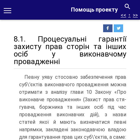
Помощь проекту
<<
↑
>>
8.1. Процесуальні гарантії
захисту прав сторін та інших
осіб у виконавчому
провадженні
Певну уяву стосовно забезпечення прав
суб\'єктів ви­конавчого провадження можна
отримати з аналізу глави 10 Закону «Про
виконавче провадження» (Захист прав стя-
гувача, боржника та інших осіб під час
провадження ви­конавчих дій), з назви
статей якої й мають визначатися певні
напрямки, закладені законодавчою владою
для га­рантування прав цих суб\'єктів, а саме: