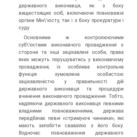
державного виконавця, як з боку
вищестоящих осіб, включаючи повноважні
органи Мін\'юсту, так і з боку прокуратури і
суду.
Основними ж контролюючими
суб\'єктами виконавчо­го провадження є
сторони та інші зацікавлені особи, права
яких можуть порушуватись у виконавчому
провад­женні, їх особлива контрольна
функція зумовлена осо­бистою
зацікавленістю у правильності дій
державного виконавця та процедури
вчинення виконавчого провад­ження. Тобто,
наділяючи державного виконавця певними
владними повноваженнями, держава
передбачає певні «стримуючі чинники», які
мають запобігти свавіллю з його боку.
Водночас повноваження державного