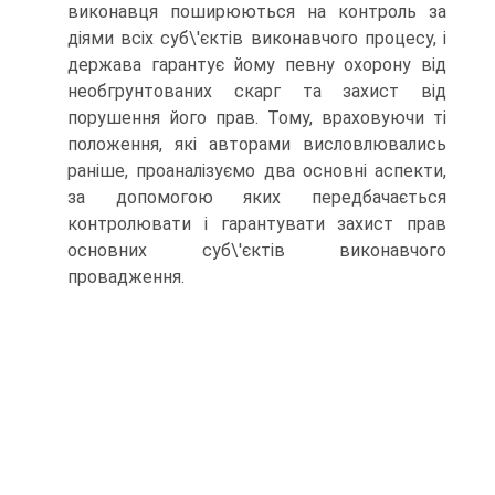
виконав­ця поширюються на контроль за
діями всіх суб\'єктів ви­конавчого процесу, і
держава гарантує йому певну охо­рону від
необгрунтованих скарг та захист від
порушення його прав. Тому, враховуючи ті
положення, які автора­ми висловлювались
раніше, проаналізуємо два основні аспекти,
за допомогою яких передбачається
контролюва­ти і гарантувати захист прав
основних суб\'єктів вико­навчого
провадження.