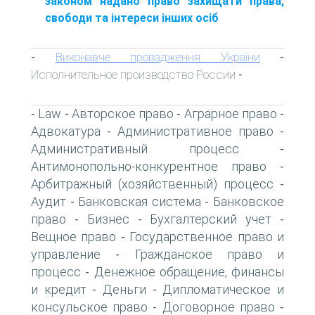
законом надано право захищати права,
свободи та інтереси інших осіб
Виконавче провадження України
-
-
Исполнительное производство России
-
Law
Авторское право
Аграрное право
-
-
-
-
Адвокатура
Административное право
-
-
Административный процесс
-
Антимонопольно-конкурентное право
-
Арбитражный (хозяйственный) процесс
-
Аудит
Банковская система
Банковское
-
-
право
Бизнес
Бухгалтерский учет
-
-
-
Вещное право
Государственное право и
-
управление
Гражданское право и
-
процесс
Денежное обращение, финансы
-
и кредит
Деньги
Дипломатическое и
-
-
консульское право
Договорное право
-
-