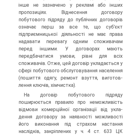
інше не зазначено у рекламі або інших
пропозиціях. Віднесення договору
побутового підряду до публічних договорів
означає перш за все те, що суб'єкт
підприємницької діяльності не має права
надавати перевагу одним споживачам
перед іншими. У договорах мають
передбачатися умови, рівні для всіх
споживачів. От­же, цей договір укладається у
сфері побутового обслугову­вання населення
(пошиття одягу, ремонт взуття, виготов­
лення ключів, хімчистка).
На договір побутового підряду
поширюється правило про неможливість
відмови комерційної організації від укла­
дення договору за наявності можливості
його виконання під страхом настання
наслідків, закріплених у ч. 4 ст. 633 ЦК