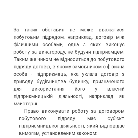
За таких об­ставин не може вважатися
побутовим підрядом, наприклад, договір між
фізичними особами, одна з яких виконує
роботу за винагороду, не будучи підприємцем.
Таким же чином не відноситься до побутового
підряду договір, в якому замов­ником є фізична
особа - підприємець, яка уклала договір з
приводу будівництва будинку, призначеного
для викорис­тання його у власній
підприємницькій діяльності, напри­клад як
майстерні.
Право виконувати роботу за договором
побутового під­ряду має суб'єкт
підприємницької діяльності, який відпові­дає
вимогам, установленим законом: