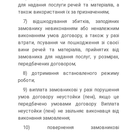
для надання послуги речей та матеріалів, а
також використання їх за призначенням;
7) відшкодування збитків, заподіяних
замовнику неви­конанням або неналежним
виконанням умов договору, а також у разі
втрати, псування чи пошкодження зі своєї
ви­ни речей та матеріалів, прийнятих від
замовника для на­дання послуг, у розмірах,
передбачених договором;
8) дотримання встановленого режиму
роботи;
9) виплата замовникові у разі порушення
умов договору неустойки (пені), якщо це
передбачено умовами договору. Виплата
неустойки (пені) не звільняє виконавця від
вико­нання замовлення;
10) повернення замовникові