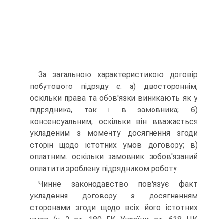
За загальною характеристикою договір
побутового під­ряду є: а) двостороннім,
оскільки права та обов'язки вини­кають як у
підрядника, так і в замовника; б)
консенсуальним, оскільки він вважається
укладеним з моменту досягнення згоди
сторін щодо істотних умов договору; в)
оплатним, оскільки замовник зобов'язаний
оплатити зроблену підряд­ником роботу.
Чинне законодавство пов'язує факт
укладення договору з досягненням
сторонами згоди щодо всіх його істотних