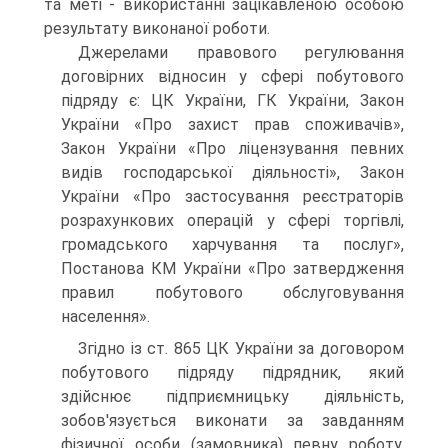
та меті - використанні зацікавле­ною особою
результату виконаної роботи.
Джерелами правового регулювання
договірних відносин у сфері побутового
підряду є: ЦК України, ГК України, За­кон
України «Про захист прав споживачів»,
Закон України «Про ліцензування певних
видів господарської діяльності», Закон
України «Про застосування реєстраторів
розрахунко­вих операцій у сфері торгівлі,
громадського харчування та послуг»,
Постанова КМ України «Про затвердження
правил побутового обслуговування
населення».
Згідно із ст. 865 ЦК України за договором
побутового підряду підрядник, який
здійснює підприємницьку діяль­ність,
зобов'язується виконати за завданням
фізичної особи (замовника) певну роботу,