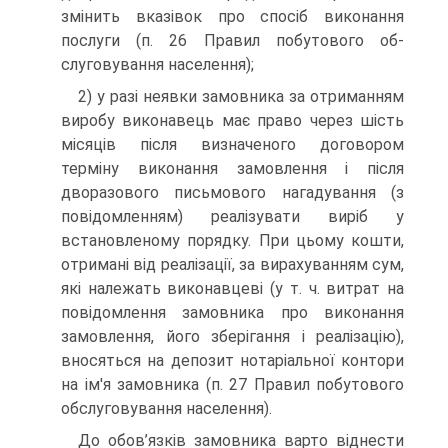
змінить вказівок про спосіб виконання
послуги (п. 26 Правил побутового об­
слуговування населення);
2) у разі неявки замовника за отриманням
виробу ви­конавець має право через шість
місяців після визначеного договором
терміну виконання замовлення і після
дворазово­го письмового нагадування (з
повідомленням) реалізувати виріб у
встановленому порядку. При цьому кошти,
отримані від реалізації, за вирахуванням сум,
які належать виконав­цеві (у т. ч. витрат на
повідомлення замовника про вико­нання
замовлення, його зберігання і реалізацію),
вносяться на депозит нотаріальної контори
на ім'я замовника (п. 27 Правил побутового
обслуговування населення).
До обов’язків замовника варто віднести