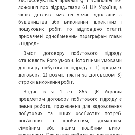
застосовуються правила § 1 «Загальні по­
ложення про підряд»глави 61 ЦК України, а
якщо договір має на увазі відносини з
будівництва або виконання проект­них і
пошукових робіт, то відповідно статті,
присвячені од­нойменним параграфам глави
«Підряд».
Зміст договору побутового підряду
становлять його умови. Істотними умовами
договору побутового підряду є: 1) пред­мет
договору; 2) розмір плати за договором; 3)
строки вико­нання робіт.
Згідно із ч. 1 ст. 865 ЦК України
предметом договору побутового підряду є
певна робота, призначена для задово­лення
побутових та інших особистих потреб,
пов'язаних з особистим, домашнім,
сімейним або іншим подібним вико­