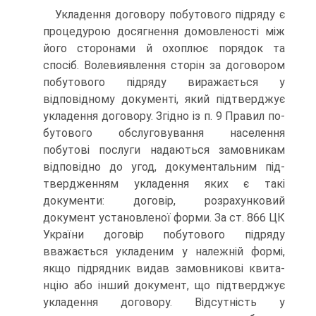
Укладення договору побутового підряду є
процедурою досягнення домовленості між
його сторонами й охоплює по­рядок та
спосіб. Волевиявлення сторін за договором
побуто­вого підряду виражається у
відповідному документі, який підтверджує
укладення договору. Згідно із п. 9 Правил по­
бутового обслуговування населення
побутові послуги нада­ються замовникам
відповідно до угод, документальним під­
твердженням укладення яких є такі
документи: договір, розрахунковий
документ установленої форми. За ст. 866 ЦК
України договір побутового підряду
вважається укладеним у належній формі,
якщо підрядник видав замовникові квита­
нцію або інший документ, що підтверджує
укладення дого­вору. Відсутність у