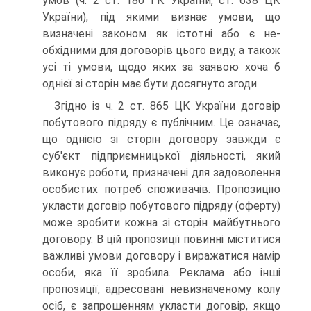
умов (ч. 2 ст. 180 ГК України, ст. 638 ЦК
України), під яки­ми визнає умови, що
визначені законом як істотні або є не­
обхідними для договорів цього виду, а також
усі ті умови, щодо яких за заявою хоча б
однієї зі сторін має бути досяг­нуто згоди.
Згідно із ч. 2 ст. 865 ЦК України договір
побутового під­ряду є публічним. Це означає,
що однією зі сторін договору завжди є
суб'єкт підприємницької діяльності, який
виконує роботи, призначені для задоволення
особистих потреб спо­живачів. Пропозицію
укласти договір побутового підряду (оферту)
може зробити кожна зі сторін майбутнього
договору. В цій пропозиції повинні міститися
важливі умови договору і виражатися намір
особи, яка її зробила. Реклама або інші
пропозиції, адресовані невизначеному колу
осіб, є запро­шенням укласти договір, якщо