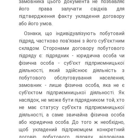
замовника цього документа не позбавляє
його права залучати свідків для
підтвердження факту укла­дення договору
або його умов.
Ознаки, що індивідуалізують побутовий
підряд, частко­во пов'язані з його суб'єктним
складом. Сторонами договору побутового
підряду є: підрядник - юридична особа чи
фізич­на особа - суб'єкт підприємницької
діяльності, який здійснює діяльність з
побутового обслуговування населення;
замовник - лише фізична особа, яка не є
суб'єктом підприємницької дія­льності. Як
наслідок, не може бути підрядником той, хто
не має статусу суб'єкта підприємницької
діяльності, а саме звичайна фізична особа
або юридична особа. До того ж не­обхідно,
щоб укладений підприємцем конкретний
договір побутового підряду відповідав