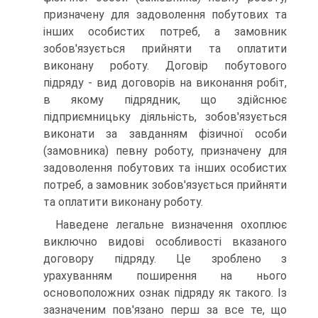
призначену для задоволення по­бутових та
інших особистих потреб, а замовник
зобов'я­зується прийняти та оплатити
виконану роботу. Договір по­бутового
підряду - вид договорів на виконання робіт,
в якому підрядник, що здійснює
підприємницьку діяльність, зобов'язується
виконати за завданням фізичної особи
(замо­вника) певну роботу, призначену для
задоволення побутових та інших особистих
потреб, а замовник зобов'язується при­йняти
та оплатити виконану роботу.
Наведене легальне визначення охоплює
виключно видо­ві особливості вказаного
договору підряду. Це зроблено з
урахуванням поширення на нього
основоположних ознак підряду як такого. Із
зазначеним пов'язано перш за все те, що