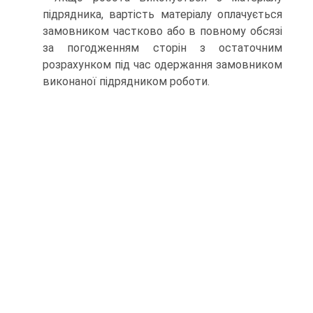
підрядника, вар­тість матеріалу оплачується
замовником частково або в пов­ному обсязі
за погодженням сторін з остаточним
розрахунком під час одержання замовником
виконаної підрядником робо­ти.