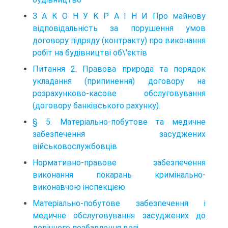
З А К О Н У К Р А Ї Н И Про майнову
відповідальність за порушення умов
договору підряду (контракту) про виконання
робіт на будівництві об\'єктів
Питання 2. Правова природа та порядок
укладання (припинення) договору на
розрахунково-касове обслуговування
(договору банківського рахунку).
§ 5. Матеріально-побутове та медичне
забезпечення засуджених
військовослужбовців
Нормативно-правове забезпечення
виконання покарань кримінально-
виконавчою інспекцією
Матеріально-побутове забезпечення і
медичне обслуговування засуджених до
довічного позбавлення волі