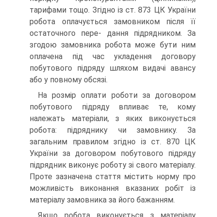
тарифами тощо. Згідно із ст. 873 ЦК України
робота оплачується замовником після її
остаточного пере- дання підрядником. За
згодою замовника робота може бути ним
оплачена під час укладення договору
побутового підря­ду шляхом видачі авансу
або у повному обсязі.
На розмір оплати роботи за договором
побутового підряду впливає те, кому
належать матеріали, з яких виконується
робота: підряднику чи замовнику. За
загальним правилом згідно із ст. 870 ЦК
України за договором побутового підря­ду
підрядник виконує роботу зі свого матеріалу.
Проте за­значена стаття містить норму про
можливість виконання вказаних робіт із
матеріалу замовника за його бажанням.
Якщо робота виконується з матеріалу