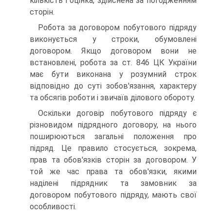
кількість і оцінка, здійснена за погодженням
сторін.
Робота за договором побутового підряду
виконується у строки, обумовлені
договором. Якщо договором вони не
встановлені, робота за ст. 846 ЦК України
має бути викона­на у розумний строк
відповідно до суті зобов'язання, харак­теру
та обсягів роботи і звичаїв ділового обороту.
Оскільки договір побутового підряду є
різновидом підря­дного договору, на нього
поширюються загальні положення про
підряд. Це правило стосується, зокрема,
прав та обов'яз­ків сторін за договором. У
той же час права та обов'язки, якими
наділені підрядник та замовник за
договором побуто­вого підряду, мають свої
особливості.