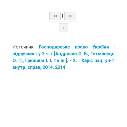
|
<<
>>
↑
Источник:
Господарське право України :
підручник : у 2 ч. / [Андрєєва О. Б., Гетманець
О. П., Гришина І. І. та ін.]. - Х. : Харк. нац. ун-т
внутр. справ, 2014. 2014