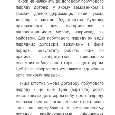
Також не належить до догово­ру побутового
підряду договір, у якому замовником є
грома- дянин-підприємець, який уклав
договір з метою будівництва будинку,
призначеного для використання з
підприємниць­кою метою, наприклад як
майстерні. Для побутового підря­ду як виду
підрядних договорів важливим є факт
передачі результату роботи, який, як
правило, завершується вико­нанням
взаємних зобов'язань сторін за договором.
Цей факт оформлюється шляхом підписання
акта прийому-передачі.
Інша істотна умова договору побутового
підряду - це ці­на. Ціна (вартість) робіт,
виконаних за договором побутового підряду,
визначається за погодженням сторін, якщо
інше не передбачено у встановленому
порядку прейскурантами (цінниками),