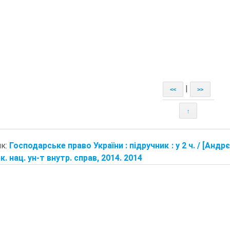
|
<<
>>
↑
ик:
Господарське право України : підручник : у 2 ч. / [Андрєєв
арк. нац. ун-т внутр. справ, 2014. 2014