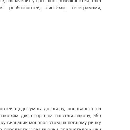
в, зазначених у протоколі розбіжностей, така
розбіжно­стей, листами, телеграмами,
ностей щодо умов договору, основаного на
зковим для сторін на підставі закону, або
дку визнаний монополістом на певному ринку
 не передасть у зазначений двадцятиден- ний