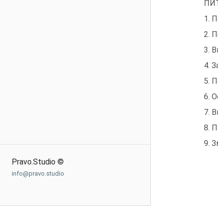
ПИ
1. 
2. 
3. 
4. 
5. 
6. 
7. 
8. 
9. 
Pravo.Studio ©
info@pravo.studio