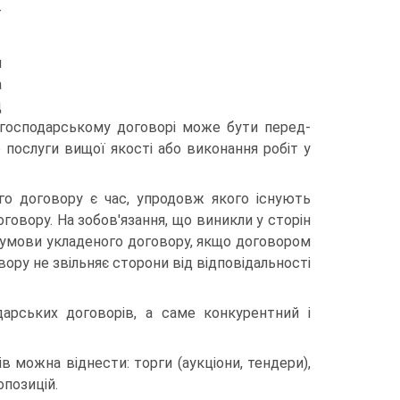
т
и
а
д
 господарському договорі може бути перед­
 послуги вищої якості або виконання робіт у
ого договору є час, упродовж якого існують
оговору. На зобов'язання, що виникли у сторін
умови укладено­го договору, якщо договором
вору не звільняє сторо­ни від відповідальності
дарських договорів, а саме конкурентний і
в можна віднести: торги (аукціони, тендери),
­позицій.