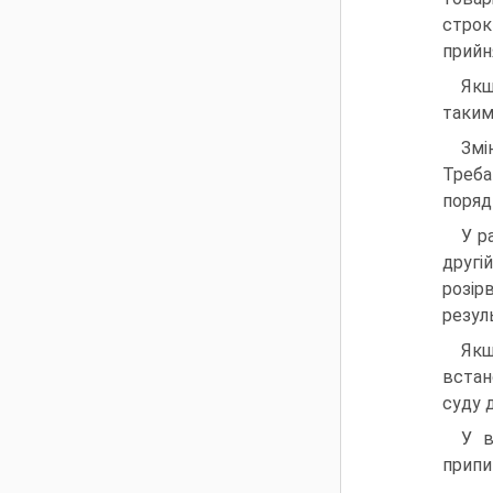
строк
прийн
Якщ
таким
Змі
Треба
поряд
У р
другі
розір
резуль
Якщ
вста­
суду 
У в
припи