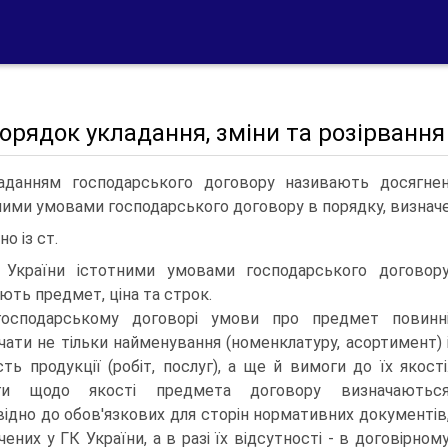
Порядок укладання, зміни та розірван
аданням господарського договору називають досяг­не
ними умо­вами господарського договору в порядку, визначе
но із ст.
України істотними умовами госпо­дарського договор
ють предмет, ціна та строк.
осподарському договорі умови про предмет повинн
чати не тільки найменування (номенклатуру, асорти­мент) 
ість продукції (робіт, послуг), а ще й вимоги до їх якості
ги щодо якості предмета договору визнача­ютьс
відно до обов'язкових для сторін нормативних документів
чених у ГК України, а в разі їх відсутності - в договірном