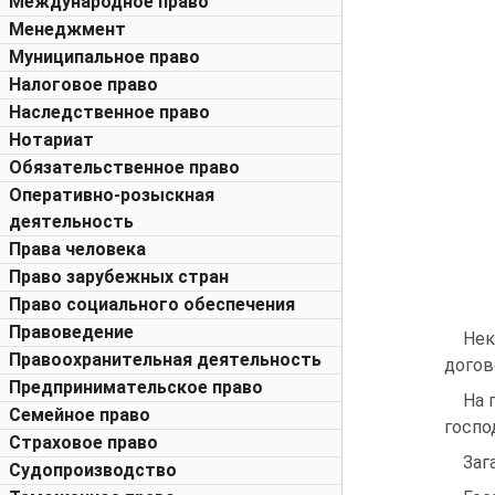
Международное право
Менеджмент
Муниципальное право
Налоговое право
Наследственное право
Нотариат
Обязательственное право
Оперативно-розыскная
деятельность
Права человека
Право зарубежных стран
Право социального обеспечения
Правоведение
Нек
Правоохранительная деятельность
догов
Предпринимательское право
На 
Семейное право
госпо­
Страховое право
Заг
Судопроизводство