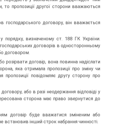
и, то пропозиції другої сторони вважаються
в господарського договору, він вважається
у порядку, визначеному ст. 188 ГК України.
 господарсь­ких договорів в односторонньому
бо договором.
бо розірвати договір, вона повинна надіслати
орона, яка отримала пропозиції про зміну чи
я пропозиції пові­домляє другу сторону про
договору, або в разі неодержання відповіді у
те­ресована сторона має право звернутися до
нням договір буде вважатися зміненим або
е вста­новив інший строк набрання чинності.