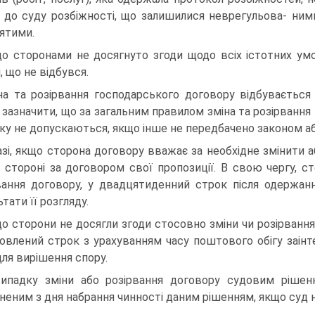
 до суду розбіжності, що залишилися неврегульова- ним
ятими.
о сторонами не досягнуто згоди щодо всіх істотних умо
, що не відбувся.
на та розірвання господарського договору відбувається 
 зазначити, що за загальним правилом зміна та розірвання
ку не допускаються, якщо інше не передбачено законом а
азі, якщо сторона договору вважає за необхідне змі­нити а
й стороні за договором свої пропозиції. В свою чергу, ст
вання договору, у двадцятиденний строк після одержанн
тати її розгляду.
о сторони не досягли згоди стосовно зміни чи розі­рвання 
новлений строк з урахуванням часу поштового обігу заін
для вирішення спору.
ипадку зміни або розірвання договору судовим рі­ше
неним з дня набрання чинності даним рішенням, якщо суд н