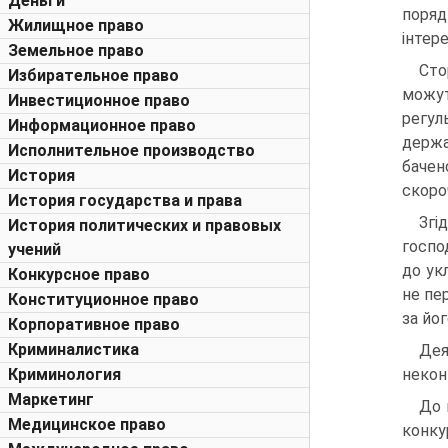
Деньги
поря
Жилищное право
інтере
Земельное право
Сто
Избирательное право
можут
Инвестиционное право
регуль
Информационное право
держа
Исполнительное производство
бачен
История
скоро
История государства и права
Згі
История политических и правовых
госпо
учений
до ук
Конкурсное право
не пе
Конституционное право
за йог
Корпоративное право
Криминалистика
Дея
Криминология
некон
Маркетинг
До 
Медицинское право
конку