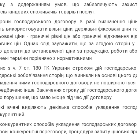
дку, з додержанням умов, що забезпечу­ють захис
сів кінцевих споживачів товарів і послуг.
рони господарського договору в разі визначення ці­н
ь використовувати вільні ціни, державні фіксовані ціни т
овані ціни - граничні рівні цін або граничні відхилення ві
вних цін. Однак слід зауважити, що за згодою сторін у
о доплати до встановленої ціни за продукцію, роботи або
чені терміни порівняно з нормативними.
дно з ч. 7 ст. 180 ГК України строком дій господар­ськ
дарські зобов'язання сторін, що виникли на основі цього д
ладення ними господарського договору, не поширюються 
редбачено інше. Закін­чення строку дії господарського дого
о порушення, що мало місце під час дії договору.
кі вчені виділяють декілька способів укладення госпо­
курентний.
конкурентних способів укладення господарських до­говорі
р­си, конкурентні переговори, процедура запиту цінових про