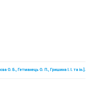
а О. Б., Гетманець О. П., Гришина І. І. та ін.].