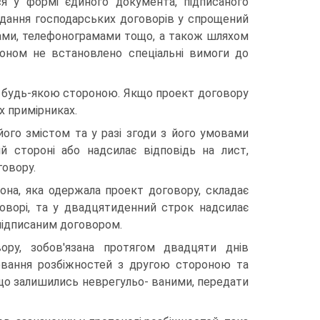
ся у формі єдиного документа, підписаного
дання госпо­дарських договорів у спрощений
ами, телефонограмами то­що, а також шляхом
оном не встановлено спеціальні вимоги до
 будь-якою стороною. Якщо проект договору
х примірниках.
його змістом та у разі згоди з його умовами
й стороні або надсилає відповідь на лист,
говору.
на, яка одержала проект договору, складає
оворі, та у двадцятиденний строк надсилає
 підписаним договором.
ору, зобов'язана протягом двадцяти днів
ювання розбіжнос­тей з другою стороною та
і, що залишились неврегульо- ваними, передати