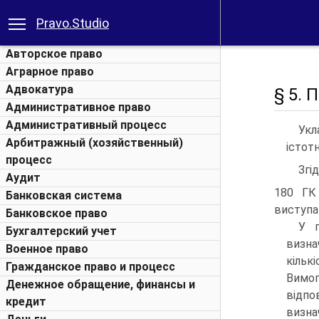
Pravo.Studio
Авторское право
Аграрное право
Адвокатура
§ 5. 
Административное право
Административный процесс
Укл
Арбитражный (хозяйственный)
істот
процесс
Згід
Аудит
180 ГК 
Банковская система
виступа
Банковское право
У г
Бухгалтерский учет
визна
Военное право
кільк
Гражданское право и процесс
Вимо
Денежное обращение, финансы и
відпо
кредит
визна