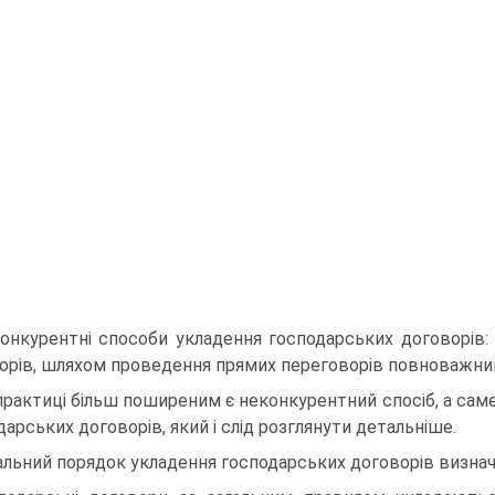
онкурентні способи укладення господарських догово­рів:
орів, шляхом проведення прямих переговорів повноважни
практиці більш поширеним є неконкурентний спосіб, а сам
дарських договорів, який і слід розглянути детальніше.
альний порядок укладення господарських договорів визначе