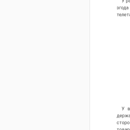
У р
згод
телет
У в
держа
сторо
товар