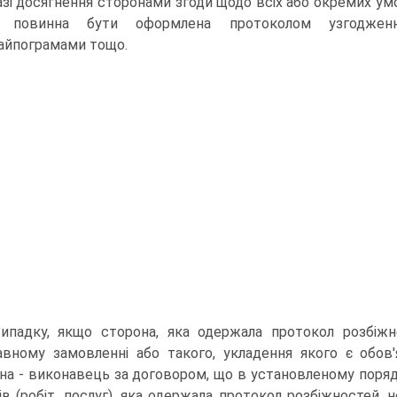
азі досягнення сторонами згоди щодо всіх або окре­мих умо
а повинна бути оформлена протоколом узгодження 
айпограмами тощо.
ипадку, якщо сторона, яка одержала протокол розбі­ж
вному замовленні або такого, укладення якого є обов'я
на - виконавець за дого­вором, що в установленому поря
ів (робіт, послуг), яка одержала про­токол розбіжностей,