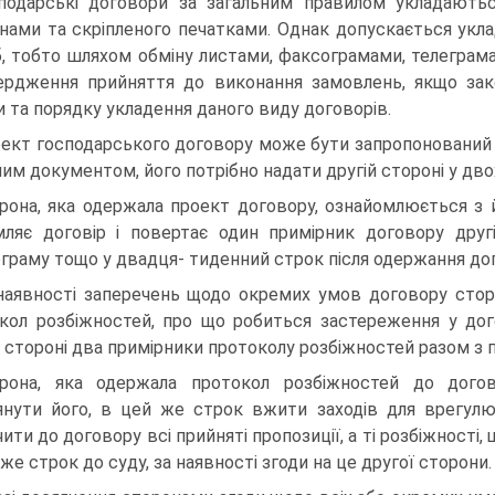
подарські договори за загальним правилом уклада­ють
нами та скріпленого печатками. Однак допускається укла
б, тобто шляхом обміну листами, факсограмами, телеграм
ердження прийняття до виконання замовлень, якщо зак
 та порядку укладення даного виду договорів.
ект господарського договору може бути запропоно­ваний
ним документом, його потрібно надати другій стороні у дво
рона, яка одержала проект договору, ознайомлюєть­ся з 
ляє договір і повертає один примірник договору другі
граму тощо у двадця- тиденний строк після одержання до
наявності заперечень щодо окремих умов договору сторо
кол розбіжностей, про що робиться застереження у дог
й стороні два примір­ники протоколу розбіжностей разом з
рона, яка одержала протокол розбіжностей до дого­в
янути його, в цей же строк вжити заходів для врегул
ити до договору всі прийня­ті пропозиції, а ті розбіжност
 же строк до суду, за наявності згоди на це другої сторони.