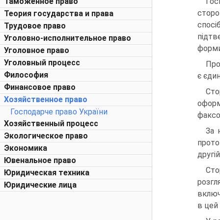
Таможенное право
Гос
сторо
Теория государства и права
спосі
Трудовое право
підтв
Уголовно-исполнительное право
форми
Уголовное право
Уголовный процесс
Про
Философия
є єди
Финансовое право
Сто
Хозяйственное право
оформ
Господарче право України
факсо
Хозяйственный процесс
За 
Экологическое право
прото
Экономика
другі
Ювенальное право
Сто
Юридическая техника
розгл
Юридические лица
включ
в цей