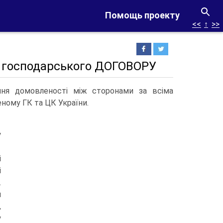
Помощь проекту
<<
↑
>>
ня господарського ДОГОВОРУ
ння домовленості між сторонами за всіма
ному ГК та ЦК України.
у
і
і
.
я
,
у