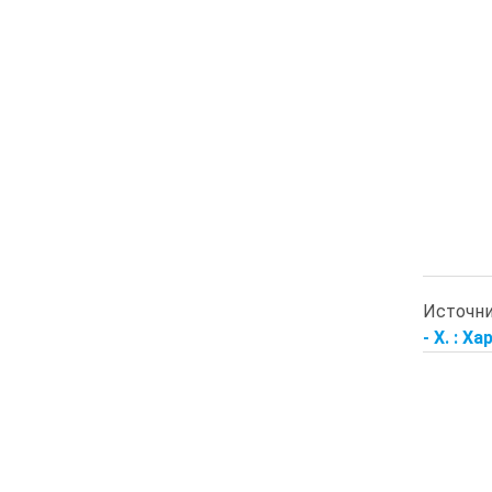
Источн
- Х. : Х