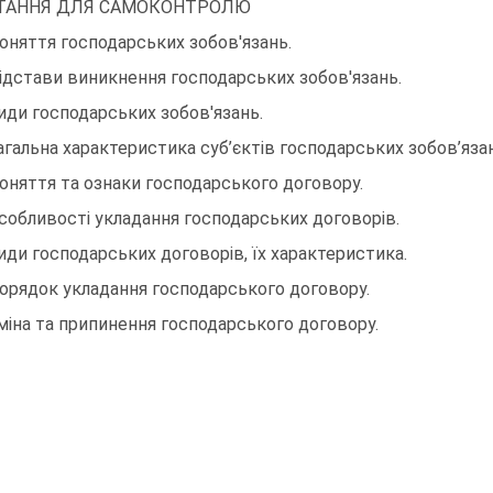
ТАННЯ ДЛЯ САМОКОНТРОЛЮ
Поняття господарських зобов'язань.
Підстави виникнення господарських зобов'язань.
Види господарських зобов'язань.
Загальна характеристика суб’єктів господарських зобов’яза
Поняття та ознаки господарського договору.
Особливості укладання господарських договорів.
Види господарських договорів, їх характеристика.
Порядок укладання господарського договору.
Зміна та припинення господарського договору.