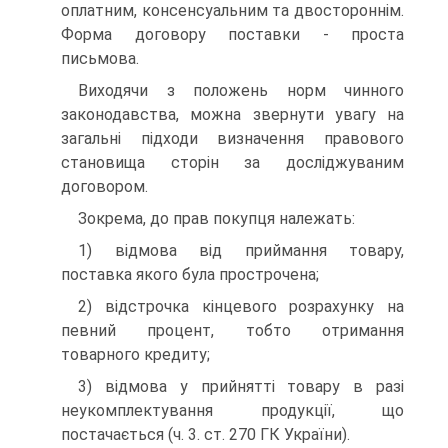
оплатним, консенсуальним та дво­стороннім.
Форма договору поставки - проста
письмова.
Виходячи з положень норм чинного
законодавства, мо­жна звернути увагу на
загальні підходи визначення право­вого
становища сторін за досліджуваним
договором.
Зокрема, до прав покупця належать:
1) відмова від приймання товару,
поставка якого була прострочена;
2) відстрочка кінцевого розрахунку на
певний процент, тобто отримання
товарного кредиту;
3) відмова у прийнятті товару в разі
неукомплектування продукції, що
постачається (ч. 3. ст. 270 ГК України).