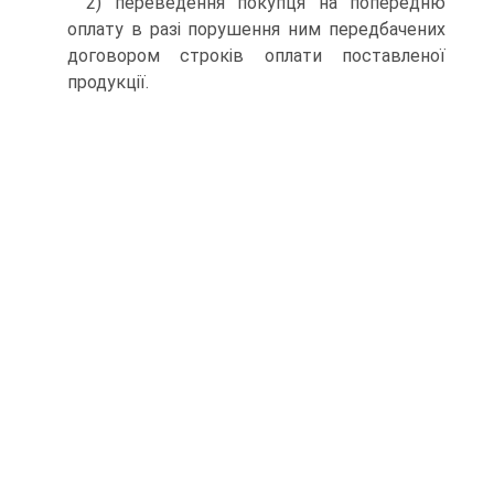
2) переведення покупця на попередню
оплату в разі по­рушення ним передбачених
договором строків оплати по­ставленої
продукції.