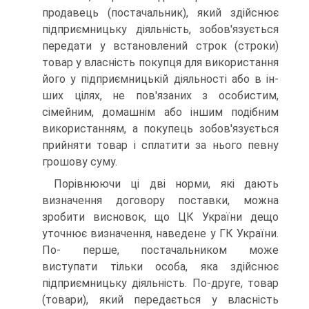
продавець (постачальник), який здійс­нює
підприємницьку діяльність, зобов'язується
передати у встановлений строк (строки)
товар у власність покупця для використання
його у підприємницькій діяльності або в ін­
ших цілях, не пов'язаних з особистим,
сімейним, домашнім або іншим подібним
використанням, а покупець зо­бов'язується
прийняти товар і сплатити за нього певну
гро­шову суму.
Порівнюючи ці дві норми, які дають
визначення дого­вору поставки, можна
зробити висновок, що ЦК України дещо
уточнює визначення, наведене у ГК України.
По- перше, постачальником може
виступати тільки особа, яка здійснює
підприємницьку діяльність. По-друге, товар
(това­ри), який передається у власність