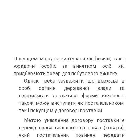
Покуп­цем можуть виступати як фізичні, так і
юридичні особи, за винятком осіб, які
придбавають товар для побутового вжитку.
Однак треба зауважити, що держава в
особі органів державної влади та
підприємств державної форми власнос­ті
також може виступати як постачальником,
так і покуп­цем у договорі поставки.
Метою укладення договору поставки є
перехід права власності на товар (товари),
який постачальник повинен пе­редати