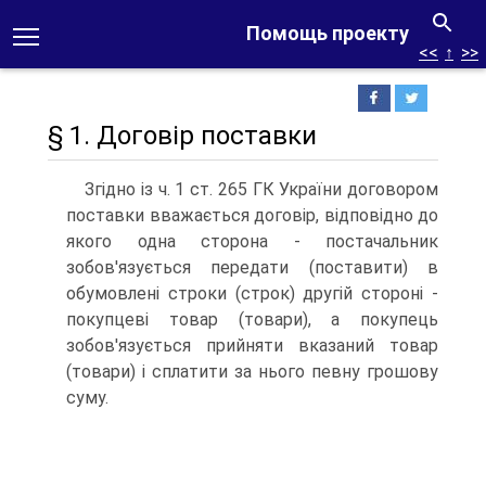
Помощь проекту
<<
↑
>>
§ 1. Договір поставки
Згідно із ч. 1 ст. 265 ГК України договором
поставки вважається договір, відповідно до
якого одна сторона - по­стачальник
зобов'язується передати (поставити) в
обумовле­ні строки (строк) другій стороні -
покупцеві товар (товари), а покупець
зобов'язується прийняти вказаний товар
(това­ри) і сплатити за нього певну грошову
суму.