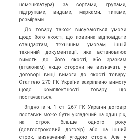
номенк­латура) за сортами, групами,
підгрупами, видами, марками, типами,
розмірами.
До товару також висуваються умови
щодо його якості, що повинна відповідати
стандартам, технічним умовам, іншій
технічній документації, яка встановлює
вимоги до йо­го якості, або зразкам
(еталонам), якщо сторони не визна­чать у
договорі вищі вимоги до якості товару.
Статтею 270 ГК України закріплено вимогу
щодо комплектності товару, що
постачається.
Згідно із ч. 1 ст. 267 ГК України договір
поставки може бути укладений на один рік,
на строк більше одного року
(довгостроковий договір) або на інший
строк, визначений угодою сторін. Але у