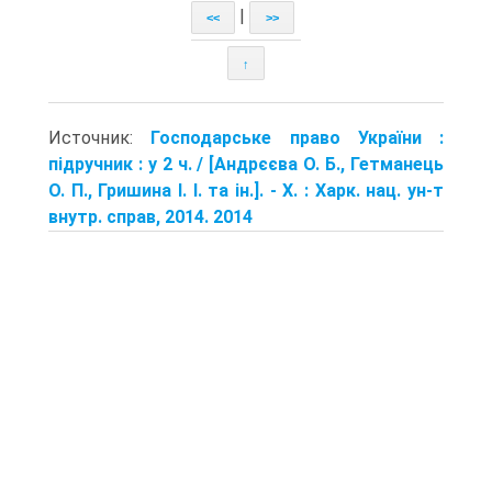
|
<<
>>
↑
Источник:
Господарське право України :
підручник : у 2 ч. / [Андрєєва О. Б., Гетманець
О. П., Гришина І. І. та ін.]. - Х. : Харк. нац. ун-т
внутр. справ, 2014. 2014