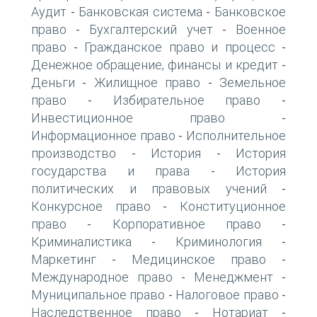
Аудит
Банковская система
Банковское
-
-
право
Бухгалтерский учет
Военное
-
-
право
Гражданское право и процесс
-
-
Денежное обращение, финансы и кредит
-
Деньги
Жилищное право
Земельное
-
-
право
Избирательное право
-
-
Инвестиционное право
-
Информационное право
Исполнительное
-
производство
История
История
-
-
государства и права
История
-
политических и правовых учений
-
Конкурсное право
Конституционное
-
право
Корпоративное право
-
-
Криминалистика
Криминология
-
-
Маркетинг
Медицинское право
-
-
Международное право
Менеджмент
-
-
Муниципальное право
Налоговое право
-
-
Наследственное право
Нотариат
-
-