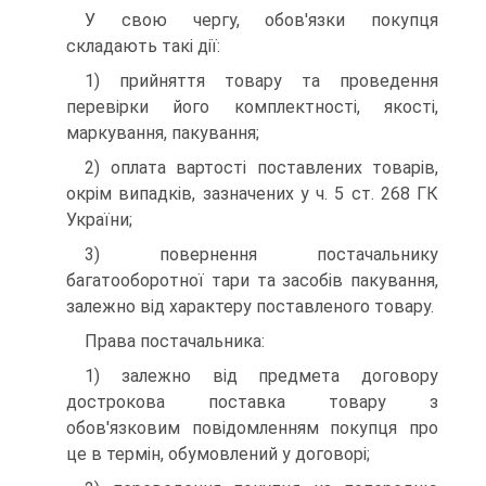
У свою чергу, обов'язки покупця
складають такі дії:
1) прийняття товару та проведення
перевірки його ком­плектності, якості,
маркування, пакування;
2) оплата вартості поставлених товарів,
окрім випадків, зазначених у ч. 5 ст. 268 ГК
України;
3) повернення постачальнику
багатооборотної тари та за­собів пакування,
залежно від характеру поставленого товару.
Права постачальника:
1) залежно від предмета договору
дострокова поставка товару з
обов'язковим повідомленням покупця про
це в те­рмін, обумовлений у договорі;