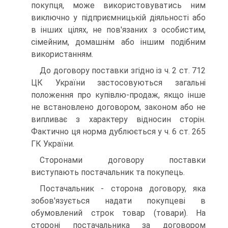
покупця, може викорис­товуватись ним
виключно у підприємницькій діяльності або
в інших цілях, не пов'язаних з особистим,
сімейним, дома­шнім або іншим подібним
використанням.
До договору поставки згідно із ч. 2 ст. 712
ЦК України застосовуються загальні
положення про купівлю-продаж, якщо інше
не встановлено договором, законом або не
ви­пливає з характеру відносин сторін.
Фактично ця норма ду­блюється у ч. 6 ст. 265
ГК України.
Сторонами договору поставки
виступають постачальник та покупець.
Постачальник - сторона договору, яка
зобов'язується надати покупцеві в
обумовлений строк товар (товари). На
стороні постачальника за договором