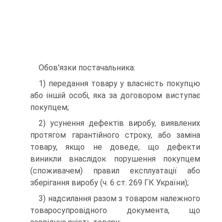
Обов'язки постачальника:
1) передання товару у власність покупцю
або іншій осо­бі, яка за договором виступає
покупцем;
2) усунення дефектів виробу, виявлених
протягом гара­нтійного строку, або заміна
товару, якщо не доведе, що де­фекти
виникли внаслідок порушення покупцем
(спожива­чем) правил експлуатації або
зберігання виробу (ч. 6 ст. 269 ГК України);
3) надсилання разом з товаром належного
товаросупро­відного документа, що