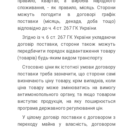
правило, квартал, а виробів народного
споживання, - як правило, місяць. Сто­рони
можуть погодити в договорі графік
поставки (місяць, декада, доба тощо)
відповідно до ч. 4 ст. 267 ГК України.
Згідно із ч. 6 ст. 267 ГК України укладаючи
договір по­ставки, сторони також можуть
передбачити порядок відва­нтаження товару
(товарів) будь-яким видом транспорту.
Стосовно ціни як істотної умови договору
поставки треба зазначити, що сторони самі
визначають ціну товару, крім ви­падків, коли
ціна товару може змінюватись на вимогу
анти­монопольного органу, та якщо товаром
виступає продукція, на яку поширюється
програма державного регулювання цін.
У цілому договір поставки є договором з
переходу майна у власність, договором