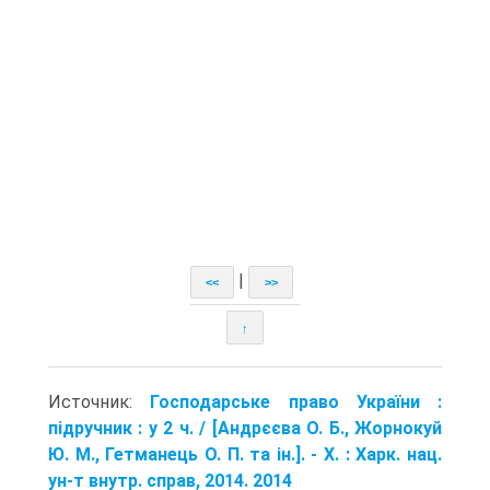
|
<<
>>
↑
Источник:
Господарське право України :
підручник : у 2 ч. / [Андрєєва О. Б., Жорнокуй
Ю. М., Гетманець О. П. та ін.]. - Х. : Харк. нац.
ун-т внутр. справ, 2014. 2014