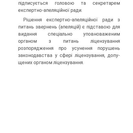
підписується головою та секретарем
експертно-апеляційної ради.
Рішення експертно-апеляційної ради з
питань звернень (апеляцій) є підставою для
видання спеціально уповноваже­ним
органом з питань ліцензування
розпорядження про усу­нення порушень
законодавства у сфері ліцензування, допу­
щених органом ліцензування.