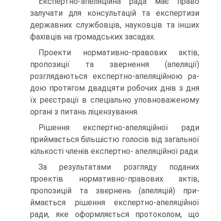
Експертно-апеляційна рада має право
залучати для кон­сультацій та експертизи
державних службовців, науковців та інших
фахівців на громадських засадах.
Проекти нормативно-правових актів,
пропозиції та зве­рнення (апеляції)
розглядаються експертно-апеляційною ра­
дою протягом двадцяти робочих днів з дня
їх реєстрації в спеціально уповноваженому
органі з питань ліцензування.
Рішення експертно-апеляційної ради
приймається біль­шістю голосів від загальної
кількості членів експертно- апеляційної ради.
За результатами розгляду поданих
проектів норматив­но-правових актів,
пропозицій та звернень (апеляцій) при­
ймається рішення експертно-апеляційної
ради, яке оформ­ляється протоколом, що