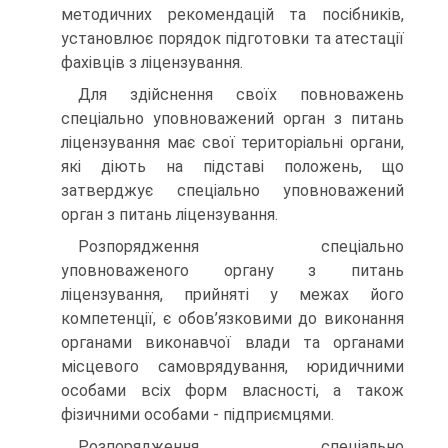
методичних рекомендацій та посібників,
установлює порядок підготовки та атестації
фа­хівців з ліцензування.
Для здійснення своїх повноважень
спеціально уповно­важений орган з питань
ліцензування має свої територіальні органи,
які діють на підставі положень, що
затверджує спе­ціально уповноважений
орган з питань ліцензування.
Розпорядження спеціально
уповноваженого органу з пи­тань
ліцензування, прийняті у межах його
компетенції, є обо­в’язковими до виконання
органами виконавчої влади та орга­нами
місцевого самоврядування, юридичними
особами всіх форм власності, а також
фізичними особами - підприємцями.
Розпорядження спеціально