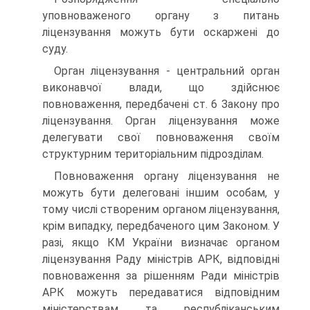
уповноваженого органу з пи­тань
ліцензування можуть бути оскаржені до
суду.
Орган ліцензування - центральний орган
виконавчої вла­ди, що здійснює
повноваження, передбачені ст. 6 Закону про
ліцензування. Орган ліцензування може
делегувати свої пов­новаження своїм
структурним територіальним підрозділам.
Повноваження органу ліцензування не
можуть бути де­леговані іншим особам, у
тому числі створеним органом лі­цензування,
крім випадку, передбаченого цим Законом. У
разі, якщо КМ України визначає органом
ліцензування Раду міністрів АРК, відповідні
повноваження за рішенням Ради міністрів
АРК можуть передаватися відповідним
мініс­терствам та республіканським