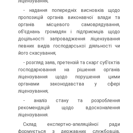
ліцензування;
- надання попередніх висновків щодо
пропозицій орга­нів виконавчої влади та
органів місцевого самоврядування,
об'єднань громадян і підприємців щодо
доцільності запро­вадження ліцензування
певних видів господарської діяльно­сті чи
його скасування;
- розгляд заяв, претензій та скарг суб'єктів
господарю­вання на рішення органів
ліцензування щодо порушення цими
органами законодавства у сфері
ліцензування;
- аналіз стану та розроблення
рекомендацій щодо вдос­коналення
ліцензування.
Склад експертно-апеляційної ради
формується з держа­вних службовців,