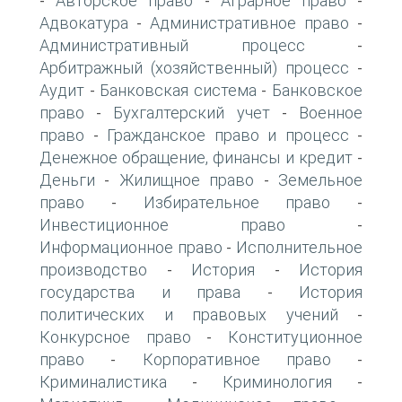
Авторское право
Аграрное право
-
-
-
Адвокатура
Административное право
-
-
Административный процесс
-
Арбитражный (хозяйственный) процесс
-
Аудит
Банковская система
Банковское
-
-
право
Бухгалтерский учет
Военное
-
-
право
Гражданское право и процесс
-
-
Денежное обращение, финансы и кредит
-
Деньги
Жилищное право
Земельное
-
-
право
Избирательное право
-
-
Инвестиционное право
-
Информационное право
Исполнительное
-
производство
История
История
-
-
государства и права
История
-
политических и правовых учений
-
Конкурсное право
Конституционное
-
право
Корпоративное право
-
-
Криминалистика
Криминология
-
-