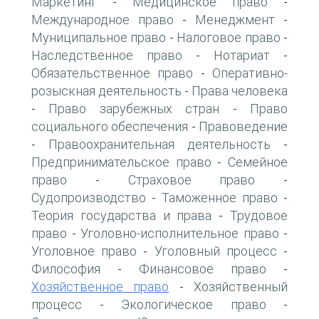
Маркетинг
Медицинское право
-
-
Международное право
Менеджмент
-
-
Муниципальное право
Налоговое право
-
-
Наследственное право
Нотариат
-
-
Обязательственное право
Оперативно-
-
розыскная деятельность
Права человека
-
Право зарубежных стран
Право
-
-
социального обеспечения
Правоведение
-
Правоохранительная деятельность
-
-
Предпринимательское право
Семейное
-
право
Страховое право
-
-
Судопроизводство
Таможенное право
-
-
Теория государства и права
Трудовое
-
право
Уголовно-исполнительное право
-
-
Уголовное право
Уголовный процесс
-
-
Философия
Финансовое право
-
-
Хозяйственное право
Хозяйственный
-
процесс
Экологическое право
-
-