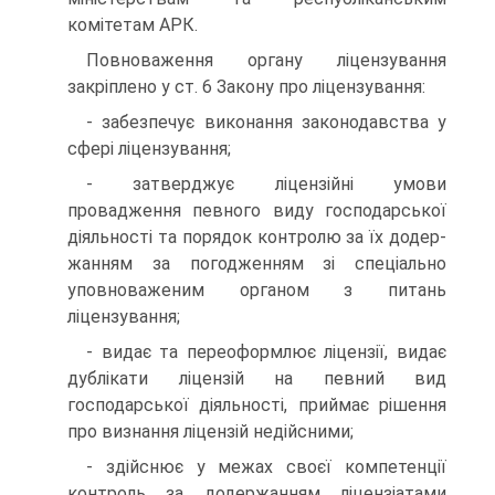
комітетам АРК.
Повноваження органу ліцензування
закріплено у ст. 6 Закону про ліцензування:
- забезпечує виконання законодавства у
сфері ліцензу­вання;
- затверджує ліцензійні умови
провадження певного ви­ду господарської
діяльності та порядок контролю за їх додер­
жанням за погодженням зі спеціально
уповноваженим ор­ганом з питань
ліцензування;
- видає та переоформлює ліцензії, видає
дублікати ліце­нзій на певний вид
господарської діяльності, приймає рі­шення
про визнання ліцензій недійсними;
- здійснює у межах своєї компетенції
контроль за додер­жанням ліцензіатами