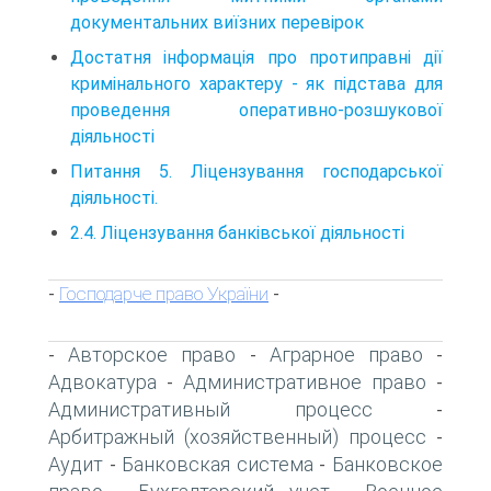
документальних виїзних перевірок
Достатня інформація про протиправні дії
кримінального характеру - як підстава для
проведення оперативно-розшукової
діяльності
Питання 5. Ліцензування господарської
діяльності.
2.4. Ліцензування банківської діяльності
Господарче право України
-
-
Авторское право
Аграрное право
-
-
-
Адвокатура
Административное право
-
-
Административный процесс
-
Арбитражный (хозяйственный) процесс
-
Аудит
Банковская система
Банковское
-
-