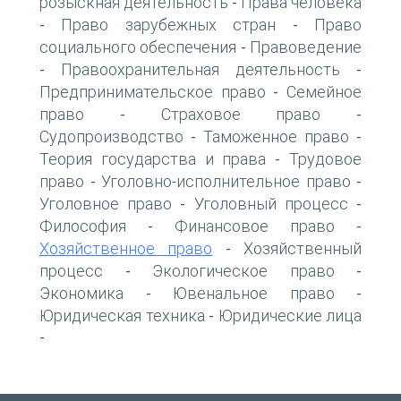
розыскная деятельность
Права человека
-
Право зарубежных стран
Право
-
-
социального обеспечения
Правоведение
-
Правоохранительная деятельность
-
-
Предпринимательское право
Семейное
-
право
Страховое право
-
-
Судопроизводство
Таможенное право
-
-
Теория государства и права
Трудовое
-
право
Уголовно-исполнительное право
-
-
Уголовное право
Уголовный процесс
-
-
Философия
Финансовое право
-
-
Хозяйственное право
Хозяйственный
-
процесс
Экологическое право
-
-
Экономика
Ювенальное право
-
-
Юридическая техника
Юридические лица
-
-