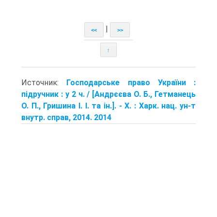
|
<<
>>
↑
Источник:
Господарське право України :
підручник : у 2 ч. / [Андрєєва О. Б., Гетманець
О. П., Гришина І. І. та ін.]. - Х. : Харк. нац. ун-т
внутр. справ, 2014. 2014