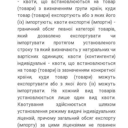
- квоти, що встановлюються на товар
(товари) з визначенням групи країн, куди
товар (товари) експортують або з яких його
(їх) імпортують; квоти експортні (імпортні) -
граничний обсяг певної категорії товарів,
який дозволено експортувати чи
імпортувати протягом установленого
строку та який визначають у натуральних чи
вартісних одиницях; квоти (контингенти)
індивідуальні - квоти, що встановлю­ються
на товар (товари) із зазначенням конкретної
країни, куди товар (товари) можуть
експортувати або з якої його (їх) можуть
імпортувати. На кожний вид товарів
установлюєть­ся лише один вид квоти.
Квотування здійснюється шляхом
установлення режиму видачі індивідуальних
ліцензій, при­чому загальний обсяг експорту
(імпорту) за цими ліцензіями не повинен