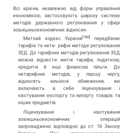
Всі країни, незалежно від форм управління
економікою, застосовують широку систему
методів державного регулювання у сфері
зовнішньоеконо­мічних відносин.
[180]
Митний кодекс України
передбачає
тарифні та нета- рифні методи регулювання
ЗЕД. До тарифних методів ре­гулювання ЗЕД
можна віднести митні тарифи, податкові,
кредитні й інші фінансові пільги. До
нетарифних методів, у першу чергу,
відносять кількісні обмеження, які
включають в себе ліцензування і
квотування експорту та імпорту това­рів та
інших предметів.
Ліцензування і квотування
зовнішньоекономічних опе­рацій
запроваджено відповідно до ст. 16 Закону