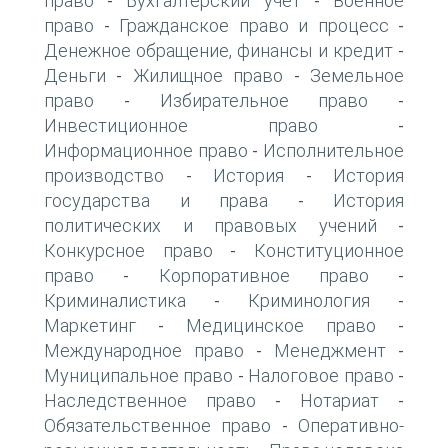
право
Бухгалтерский учет
Военное
-
-
право
Гражданское право и процесс
-
-
Денежное обращение, финансы и кредит
-
Деньги
Жилищное право
Земельное
-
-
право
Избирательное право
-
-
Инвестиционное право
-
Информационное право
Исполнительное
-
производство
История
История
-
-
государства и права
История
-
политических и правовых учений
-
Конкурсное право
Конституционное
-
право
Корпоративное право
-
-
Криминалистика
Криминология
-
-
Маркетинг
Медицинское право
-
-
Международное право
Менеджмент
-
-
Муниципальное право
Налоговое право
-
-
Наследственное право
Нотариат
-
-
Обязательственное право
Оперативно-
-