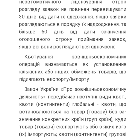
неавтоматичного ліцензу­вання строк
розгляду заявок не повинен перевищувати
30 днів від дати їх одержання, якщо заявки
розглядаються в порядку їх надходження, та
більше 60 днів від дати закін­чення
оголошеного строку приймання заявок,
якщо всі вони розглядаються одночасно.
Квотування зовнішньоекономічних
операцій визначаєть­ся як установлення
кількісних або інших обмежень товарів, що
підлягають експорту/імпорту.
Закон України «Про зовнішньоекономічну
діяльність» передбачає наступні види квот:,
квоти (контингенти) глоба­льні - квоти, що
встановлюються на товар (товари) без за­
значення конкретних країн (груп країн), куди
товар (товари) експортують або з яких його
(їх) імпортують; квоти (контин­генти) групові