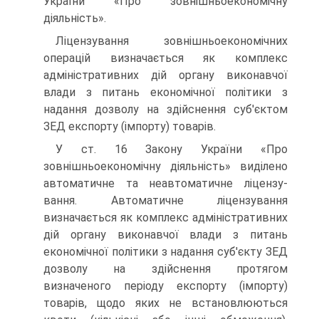
України «Про зовнішньоекономічну
діяльність».
Ліцензування зовнішньоекономічних
операцій визнача­ється як комплекс
адміністративних дій органу виконавчої
влади з питань економічної політики з
надання дозволу на здійснення суб'єктом
ЗЕД експорту (імпорту) товарів.
У ст. 16 Закону України «Про
зовнішньоекономічну дія­льність» виділено
автоматичне та неавтоматичне ліцензу­
вання. Автоматичне ліцензування
визначається як ком­плекс адміністративних
дій органу виконавчої влади з питань
економічної політики з надання суб'єкту ЗЕД
дозво­лу на здійснення протягом
визначеного періоду експорту (імпорту)
товарів, щодо яких не встановлюються