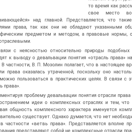
то время как расс
свое место во 
аивающейся» над главной. Представляется, что так
лями права, так как они не обладают указанными об
фическим предметом и методом, а правовые нормы, 
отраслевыми.
вязи с неясностью относительно природы подобных
дят к выводу о девальвации понятия «отрасль права» 
. В частности, В. П. Мозолин полагает, что в настоящее
ли права оказалась утраченной, поскольку оно настол
можно пользоваться в практических целях. В связи с 
ь права».
ментируя проблему девальвации понятия отрасли права п
остранением идеи о комплексных отраслях и тем, что
вая общность комплексного характера именуется комп
вительно существует. Однако думается, что нет необход
 в частности «ветвь права». Представляется вполне пр
ования представляют собой не комплексные отрасли пр