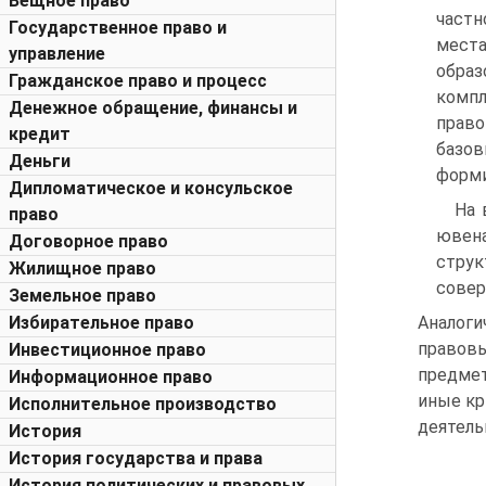
Вещное право
частн
Государственное право и
места
управление
образ
Гражданское право и процесс
комп
Денежное обращение, финансы и
прав
кредит
базов
Деньги
форми
Дипломатическое и консульское
На 
право
ювен
Договорное право
стру
Жилищное право
совер
Земельное право
Аналоги
Избирательное право
правов
Инвестиционное право
предме
Информационное право
иные кр
Исполнительное производство
деятель
История
История государства и права
История политических и правовых