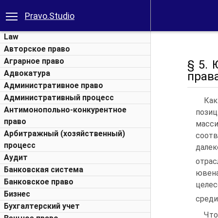
Pravo.Studio
Law
Авторское право
Аграрное право
§ 5.
Адвокатура
прав
Административное право
Административный процесс
Как
Антимонопольно-конкурентное
позиц
право
масс
Арбитражный (хозяйственный)
соотв
процесс
далек
Аудит
отрас
Банковская система
ювен
Банковское право
целес
Бизнес
среди
Бухгалтерский учет
Что