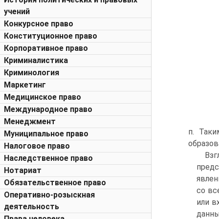
учений
Конкурсное право
Конституционное право
Корпоративное право
Криминалистика
Криминология
Маркетинг
Медицинское право
Международное право
Менеджмент
п. Таки
Муниципальное право
образов
Налоговое право
Взг
Наследственное право
пред
Нотариат
явлен
Обязательственное право
со вс
Оперативно-розыскная
или в
деятельность
данны
Права человека