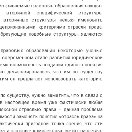
матриваемые правовые образования находят
вторичной специфической структуре,
ие вторичные структуры нельзя именовать
щепризнанными критериями отрасли права:
образующие подобные структуры, являются
 правовых образований некоторые ученые
на современном этапе развития юридической
 время возможность создания единого понятия
ько девальвировалось, что им по существу
этим он предлагает использовать категорию
о существу, нужно заметить, что в связи с
 в настоящее время уже фактически любая
лексной отраслью права – данная проблема
имости заменять понятие «отрасль права» на
актически пригодной точка зрения, что эти
ава, а сложные комплексные межотраслевые