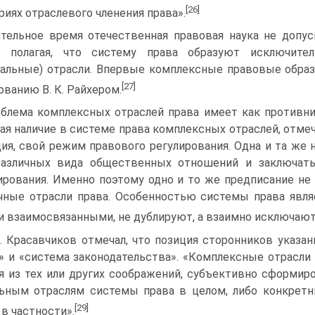
[26]
риях отраслевого членения права».
тельное время отечественная правовая наука не допу
а, полагая, что систему права образуют исключите
альные) отрасли. Впервые комплексные правовые обра
[27]
ованию В. К. Райхером.
блема комплексных отраслей права имеет как противнико
ая наличие в системе права комплексных отраслей, отмеч
ия, свой режим правового регулирования. Одна и та же
различных вида общественных отношений и заключать
ирования. Именно поэтому одно и то же предписание н
чные отрасли права. Особенностью системы права являе
и взаимосвязанными, не дублируют, а взаимно исключают 
А. Красавчиков отмечал, что позиция сторонников указа
» и «система законодательства». «Комплексные отрасли п
я из тех или других соображений, субъективно сформи
ьным отраслям системы права в целом, либо конкретн
[29]
 в частности».