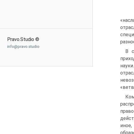
«насл
отрас
специ
Pravo.Studio ©
разно
info@pravo.studio
В с
прихо
науки
отрас
невоз
«ветв
Ком
распр
право
дейст
иное,
образ