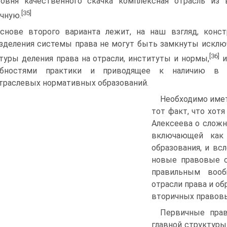
овня качественного скачка комплексная отрасль из
[35]
чную.
снове второго варианта лежит, на наш взгляд, конс
зделения системы права не могут быть замкнуты исклю
[36]
туры деления права на отрасли, институты и нормы,
и
ебностями практики и приводящее к наличию в 
раслевых нормативных образований.
Необходимо имет
тот факт, что хот
Алексеева о сложн
включающей как
образования, и вс
новые правовые о
правильным вооб
отрасли права и о
вторичных правовы
Первичные прав
главной структуры