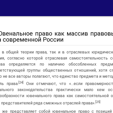
 Ювенальное право как массив правов
а современной России
 в общей теории права, так и в отраслевых юридическ
ия, согласно которой отраслевая самостоятельность 
ива определяется по наличию обособленных предм
етствующей группы общественных отношений, хотя сп
о не все авторы полагают, что единство предмета и метод
[24]
ль права.
Они отмечают, что «…если правомерност
ального законодательства практически мало кем ос
ообразности ювенального права как самостоятельной о
[25]
 представителей ряда смежных отраслей права».
 же представляет собой ювенальное право с позиций