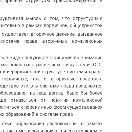
 вторичной структуры трансформируется в
труктивная мысль о том, что структурные
чительно в рамках первичной, общепринятой
 существует вторичное деление, вызванное
системе права вторичных комплексных
ь в виду следующее. Принимая во внимание
я мы полностью разделяем точку зрения С. С.
ой иерархической структуре системы права,
 первичные, так и вторичные правовые
ледствие этого в системе права появляются
бразования, на наш взгляд, было бы более
ще отказаться от понятия комплексной
братиться к поиску иных форм существования
х образований в системе права.
овые образования расположены в рамках
 в системе права и являются ее стержнем, в