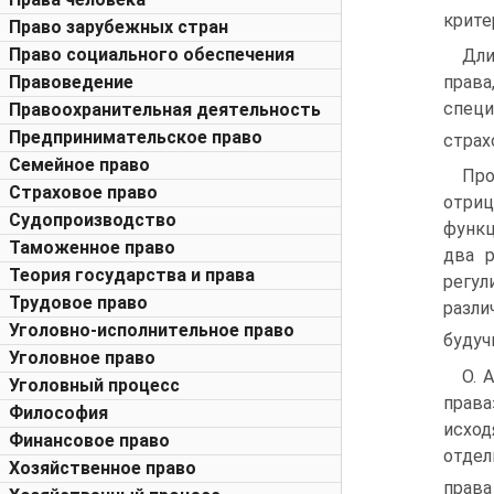
крите
Право зарубежных стран
Право социального обеспечения
Дли
прав
Правоведение
специ
Правоохранительная деятельность
Предпринимательское право
страх
Семейное право
Про
Страховое право
отриц
Судопроизводство
функц
Таможенное право
два 
Теория государства и права
регул
Трудовое право
разли
Уголовно-исполнительное право
будуч
Уголовное право
О. 
Уголовный процесс
права
Философия
исход
Финансовое право
отдел
Хозяйственное право
права