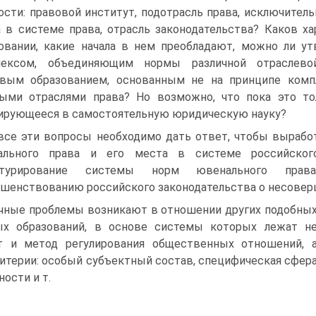
ости: правовой институт, подотрасль права, исключител
 в системе права, отрасль законодательства? Каков х
овании, какие начала в нем преобладают, можно ли ут
лексом, объединяющим нормы различной отраслево
овым образованием, основанным не на принципе комп
ыми отраслями права? Но возможно, что пока это тол
рующееся в самостоятельную юридическую науку?
все эти вопросы необходимо дать ответ, чтобы вырабо
ального права и его места в системе российского
ктурирование системы норм ювенального пра
шенствованию российского законодательства о несовер
чные проблемы возникают в отношении других подобны
ых образований, в основе системы которых лежат н
т и метод регулирования общественных отношений, 
итерии: особый субъектный состав, специфическая сфер
ности и т.