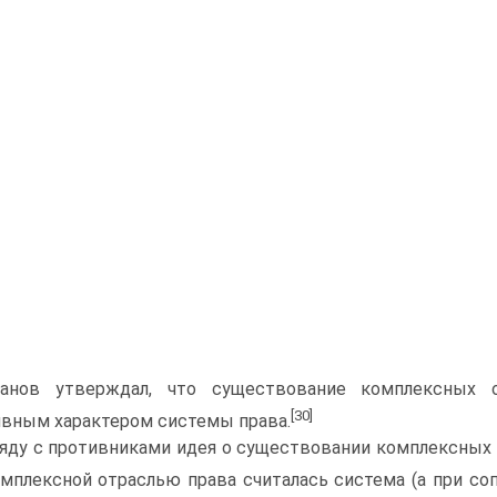
банов утверждал, что существование комплексных
[30]
вным характером системы права.
яду с противниками идея о существовании комплексных о
плексной отраслью права считалась система (а при со