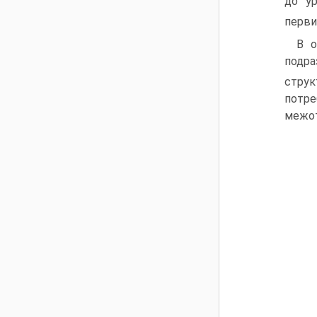
до ур
перви
В о
подра
струк
потр
межот