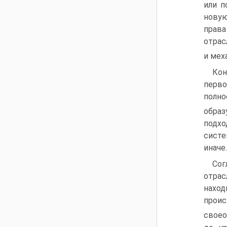
или п
новую
права
отрас
и мех
Кон
перво
полно
образ
подхо
систе
иначе.
Сог
отрас
наход
прои
своео