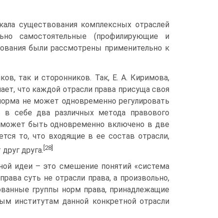
скала существования комплексных отраслей
льно самостоятельные (профилирующие и
зования были рассмотрены применительно к
в, так и сторонников. Так, Е. А. Киримова,
ает, что каждой отрасли права присуща своя
 норма не может одновременно регулировать
 в себе два различных метода правового
е может быть одновременно включено в две
тся то, что входящие в ее состав отрасли,
[28]
друг друга.
нной идеи – это смешение понятий «система
рава суть не отрасли права, а произвольно,
рованные группы норм права, принадлежащие
ым институтам данной конкретной отрасли