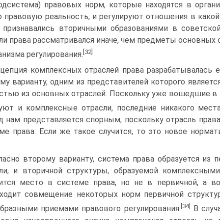
одсистема) правовых норм, которые находятся в органи
 правовую реальность, и регулируют отношения в како
 признавались вторичными образованиями в советско
ли права рассматривался иначе, чем предметы основных о
[32]
анизма регулирования.
цепция комплексных отраслей права разрабатывалась е
му варианту, одним из представителей которого является
стью из основных отраслей. Поскольку уже вошедшие в
уют и комплексные отрасли, последние никакого мест
д нам представляется спорным, поскольку отрасль права
ме права. Если же такое случится, то это новое норма
ласно второму варианту, система права образуется из 
ли, и вторичной структуры, образуемой комплексным
ится место в системе права, но не в первичной, а во
сходит совмещение некоторых норм первичной структ
[34]
бразными приемами правового регулирования.
В случ