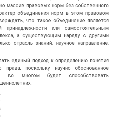
ьно массив правовых норм без собственного
арактер объединения норм в этом правовом
верждать, что такое объединение является
й принадлежности или самостоятельным
лекса, а существующим наряду с другими
ько отрасль знаний, научное направление,
тать единый подход к определению понятия
 права, поскольку научно обоснованное
ва во многом будет способствовать
шеннолетних.
х
е
а
а