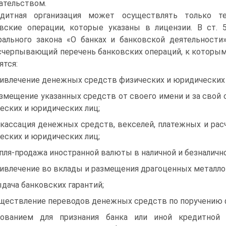
ательством.
дитная организация может осуществлять только т
вские операции, которые указаны в лицензии. В ст. 
ального закона «О банках и банковской деятельности
счерпывающий перечень банковских операций, к которы
ятся:
ривлечение денежных средств физических и юридических 
азмещение указанных средств от своего имени и за свой 
еских и юридических лиц;
нкассация денежных средств, векселей, платежных и ра
еских и юридических лиц;
упля-продажа иностранной валюты в наличной и безналичн
ривлечение во вклады и размещения драгоценных металло
ыдача банковских гарантий;
ществление переводов денежных средств по поручению ф
ованием для признания банка или иной кредитной о