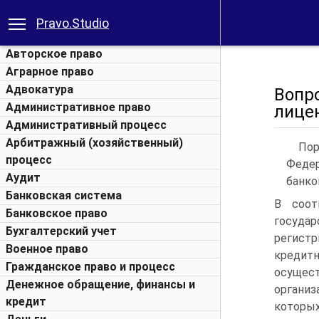
Pravo.Studio
Авторское право
Аграрное право
Адвокатура
Воп
Административное право
лице
Административный процесс
Арбитражный (хозяйственный)
Пор
процесс
Федер
Аудит
банко
Банковская система
В соот
Банковское право
государ
Бухгалтерский учет
регистр
Военное право
кредит
Гражданское право и процесс
осущест
Денежное обращение, финансы и
организ
кредит
котор