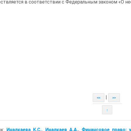
ствляется в соответствии с Федеральным законом «О нес
|
<<
>>
↑
ик:
Иналкаева К.С., Иналкаев А.А.. Финансовое право: