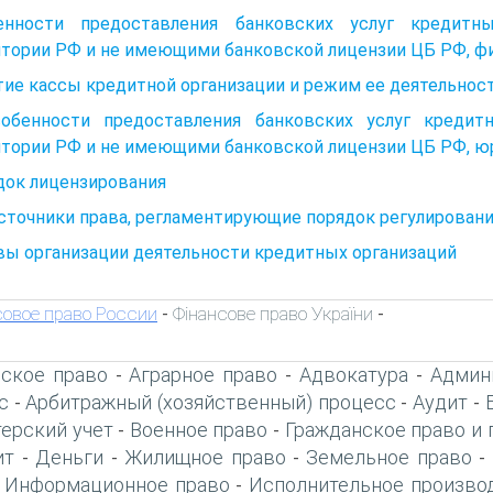
енности предоставления банковских услуг кредитн
итории РФ и не имеющими банковской лицензии ЦБ РФ, ф
ие кассы кредитной организации и режим ее деятельнос
собенности предоставления банковских услуг кредит
итории РФ и не имеющими банковской лицензии ЦБ РФ, 
док лицензирования
Источники права, регламентирующие порядок регулирован
вы организации деятельности кредитных организаций
овое право России
Фінансове право України
-
-
ское право
Аграрное право
Адвокатура
Админ
-
-
-
с
Арбитражный (хозяйственный) процесс
Аудит
-
-
-
терский учет
Военное право
Гражданское право и 
-
-
ит
Деньги
Жилищное право
Земельное право
-
-
-
-
Информационное право
Исполнительное произво
-
-