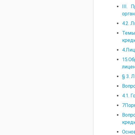
III.
орган
4.2. 
Темы 
кред
4.Лиц
15.О
лицен
§ 3. 
Вопро
4.1.
7Пор
Вопр
кред
Основ