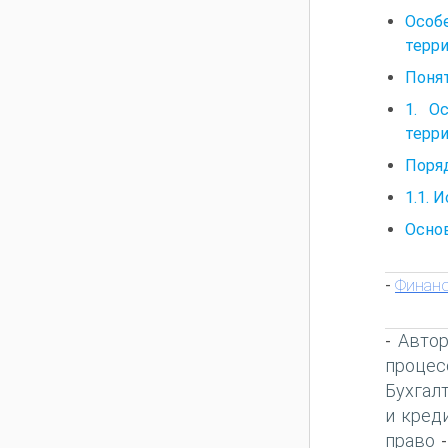
Особ
терр
Понят
1. О
терр
Поря
1.1. 
Осно
Финанс
-
Автор
-
процес
Бухгал
и кред
право