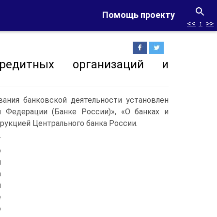
Помощь проекту
<<
↑
>>
редитных организаций и
вания банковской деятельности установлен
 Федерации (Банке России)», «О банках и
трукцией Центрального банка России.
т
о
и
а
й
е
о