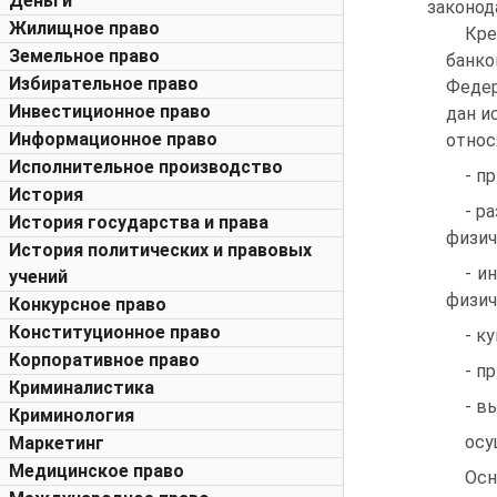
Деньги
законод
Жилищное право
Кре
Земельное право
банко
Избирательное право
Федер
Инвестиционное право
дан и
Информационное право
относ
Исполнительное производство
- п
История
- р
История государства и права
физич
История политических и правовых
- и
учений
физич
Конкурсное право
Конституционное право
- к
Корпоративное право
- п
Криминалистика
- в
Криминология
осу
Маркетинг
Медицинское право
Осн