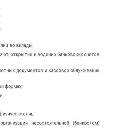
е
5
»
м
лиц во вклады;
счет, открытие и ведение банковских счетов
счетных документов и кассовое облуживание
ой формах;
в;
изических лиц.
рганизации несостоятельной (банкротом)