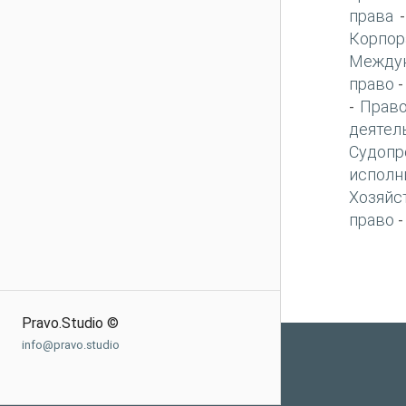
права
Корпор
Междун
право
Право
-
деятел
Судопр
исполн
Хозяйс
право
Pravo.Studio ©
info@pravo.studio