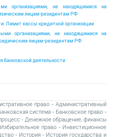
ыми организациями, не находящимися на
изическим лицам-резидентам РФ
ти. Лимит кассы кредитной организации
ными организациями, не находящимися на
юридическим лицам-резидентам РФ
ия банковской деятельности
истративное право
Административный
-
Банковская система
Банковское право
-
-
процесс
Денежное обращение, финансы
-
Избирательное право
Инвестиционное
-
дство
История
История государства и
-
-