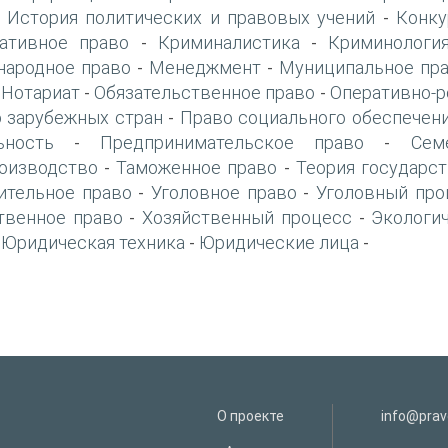
История политических и правовых учений
Конку
-
-
ативное право
Криминалистика
Криминологи
-
-
ародное право
Менеджмент
Муниципальное пр
-
-
Нотариат
Обязательственное право
Оперативно-р
-
-
-
 зарубежных стран
Право социального обеспечен
-
ьность
Предпринимательское право
Сем
-
-
оизводство
Таможенное право
Теория государст
-
-
ительное право
Уголовное право
Уголовный про
-
-
твенное право
Хозяйственный процесс
Экологи
-
-
Юридическая техника
Юридические лица
-
-
-
О проекте
info@prav