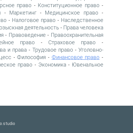
рсное право
Конституционное право
-
-
я
Маркетинг
Медицинское право
-
-
-
аво
Налоговое право
Наследственное
-
-
озыскная деятельность
Права человека
-
ия
Правоведение
Правоохранительная
-
-
ейное право
Страховое право
-
-
ва и права
Трудовое право
Уголовно-
-
-
цесс
Философия
Финансовое право
-
-
-
ческое право
Экономика
Ювенальное
-
-
o.studio