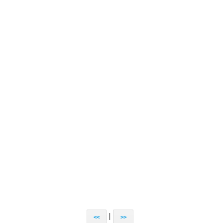
|
<<
>>