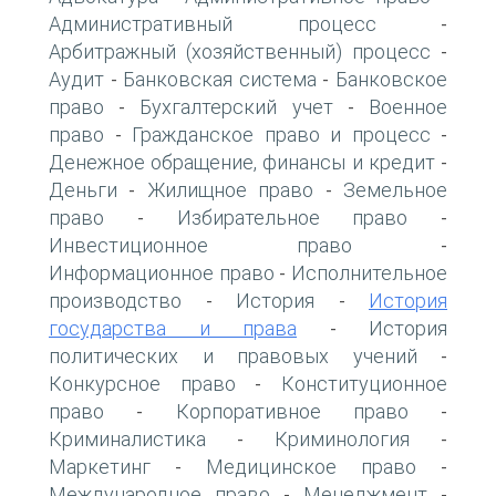
Административный процесс
-
Арбитражный (хозяйственный) процесс
-
Аудит
Банковская система
Банковское
-
-
право
Бухгалтерский учет
Военное
-
-
право
Гражданское право и процесс
-
-
Денежное обращение, финансы и кредит
-
Деньги
Жилищное право
Земельное
-
-
право
Избирательное право
-
-
Инвестиционное право
-
Информационное право
Исполнительное
-
производство
История
История
-
-
государства и права
История
-
политических и правовых учений
-
Конкурсное право
Конституционное
-
право
Корпоративное право
-
-
Криминалистика
Криминология
-
-
Маркетинг
Медицинское право
-
-
Международное право
Менеджмент
-
-