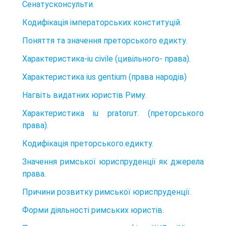
Сенатусконсульти.
Кодифікація імператорських конституцій.
Поняття та значення преторського едикту.
Характеристика-іu civile (цивільного- права).
Характеристика іus gentium (права народів)
Нагвіть видатних юристів Риму.
Характеристика iu рratoruт. (преторського
права).
Кодифікація преторського.едикту.
Значення римської юриспруденції як джерела
права.
Причини розвитку римської юриспруденції.
Форми діяльності римських юристів.