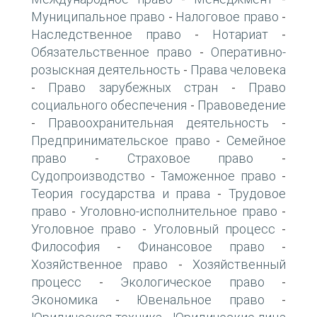
Муниципальное право
Налоговое право
-
-
Наследственное право
Нотариат
-
-
Обязательственное право
Оперативно-
-
розыскная деятельность
Права человека
-
Право зарубежных стран
Право
-
-
социального обеспечения
Правоведение
-
Правоохранительная деятельность
-
-
Предпринимательское право
Семейное
-
право
Страховое право
-
-
Судопроизводство
Таможенное право
-
-
Теория государства и права
Трудовое
-
право
Уголовно-исполнительное право
-
-
Уголовное право
Уголовный процесс
-
-
Философия
Финансовое право
-
-
Хозяйственное право
Хозяйственный
-
процесс
Экологическое право
-
-
Экономика
Ювенальное право
-
-