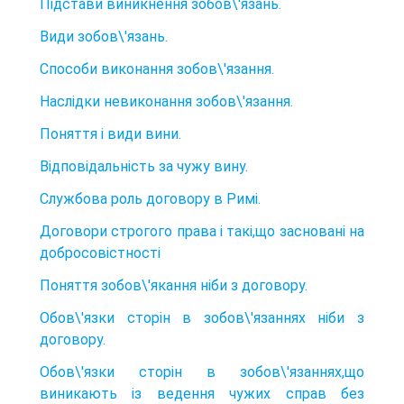
Підстави виникнення зобов\'язань.
Види зобов\'язань.
Способи виконання зобов\'язання.
Наслідки невиконання зобов\'язання.
Поняття і види вини.
Відповідальність за чужу вину.
Службова роль договору в Римі.
Договори строгого права і такі,що засновані на
добросовістності
Поняття зобов\'якання ніби з договору.
Обов\'язки сторін в зобов\'язаннях ніби з
договору.
Обов\'язки сторін в зобов\'язаннях,що
виникають із ведення чужих справ без