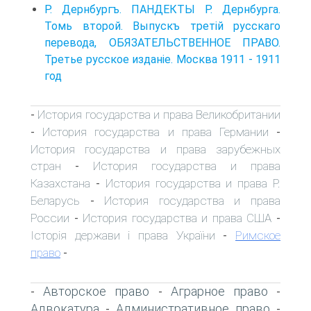
Р. Дернбургъ. ПАНДЕКТЫ Р. Дернбурга.
Томь второй. Выпускъ третій русскаго
перевода, ОБЯЗАТЕЛЬСТВЕННОЕ ПРАВО.
Третье русское изданіе. Москва 1911 - 1911
год
История государства и права Великобритании
-
История государства и права Германии
-
-
История государства и права зарубежных
стран
История государства и права
-
Казахстана
История государства и права Р.
-
Беларусь
История государства и права
-
России
История государства и права США
-
-
Історія держави і права України
Римское
-
право
-
Авторское право
Аграрное право
-
-
-
Адвокатура
Административное право
-
-