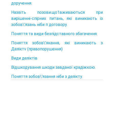
доручення.
Назвіть позови.що1вживаються при
вирішенні-спірних пи­тань, які виникають із
зобов\'язань ніби п договору.
Поняття та види безпідставного збагачення.
Поняття зобов\'якання, які виникають з
Деліктv (правопо­рушення)
Види деліктів
Відшкодування шкоди завданої крадіжкою.
Поняття зобов\'язання ніби з делікту.