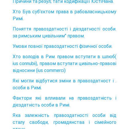
Причини та резул; тати кодифікаціїї ЮстіНіана.
Хто Був суб’єктом права в рабовласницькому
Римі.
Поняття правоздатності і дієздатності особи.
за римським цивільним" правом.
Умови повної правоздатності фізичної особи.
Хто володів в Рим. правом вступати в шлюб(
ius connubii), правом вступати цивільно-правові
відносини (ius commerci)
Які могли відбутися зміни в правоздатност і .
особи в Римі.
Фактори які впливали на правоздатність і
дієздатність особи в Римі.
Яка залежність правоздатності особи від
сталу свобо­ди, громадянства і сімейного