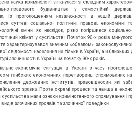
асна наука кримінології зіткнулася зі складним характеро
авно-правового будівництва у самостійній держав
на. Із проголошенням незалежності в нашій держав
лися суттєві соціально- політичні, правові, економічні т
нологічні зміни, як наслідок, різко погіршився соціально
логічний клімат у суспільстві. Початок 90-х років минулог
ття характеризувався значним «обвалом» законослухняної
ої свідомості населення не тільки в Україні, а й близьких д
урі злочинності в Україні на початку 90-х років.
іально-економічна ситуація в Україні з часу проголош
сом глибоких економічних перетворень, спрямованих на 
оналення державних інститутів, правовідносин, які за
ейського зразка. Проте окремі процеси та явища в економі
 суспільства мали ознаки криміногенного спрямування і
х видів злочинних проявів та злочинної поведінки.