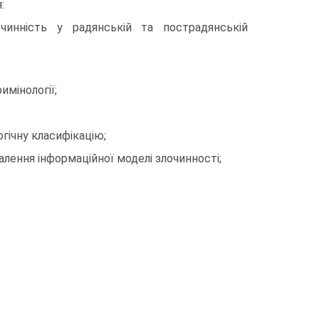
:
чинність у радянській та пострадянській
имінології;
огічну класифікацію;
алення інформаційної моделі злочинності;