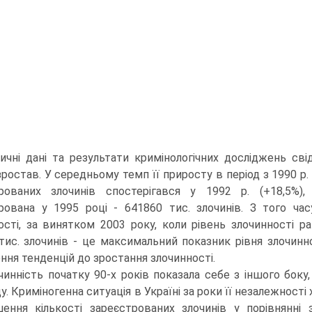
ичні дані та результати кримінологічних досліджень сві
 зростав. У середньому темп її приросту в період з 1990 р
рованих злочинів спостерігався у 1992 р. (+18,5%),
рована у 1995 році - 641860 тис. злочинів. З того час
ості, за винятком 2003 року, коли рівень злочинності р
тис. злочинів - це максимальний показник рівня злочинно
ння тенденцій до зростання злочинності.
чинність початку 90-х років показала себе з іншого боку
ду. Криміногенна ситуація в Україні за роки її незалежнос
шення кількості зареєстрованих злочинів у порівнянн