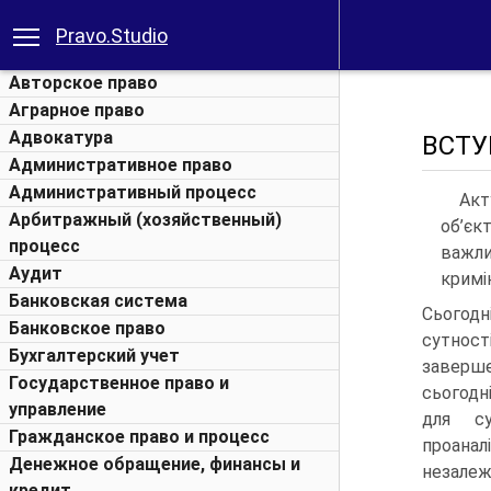
Pravo.Studio
Авторское право
Аграрное право
Адвокатура
ВСТУ
Административное право
Административный процесс
Акт
Арбитражный (хозяйственный)
об’єк
процесс
важли
Аудит
кримін
Банковская система
Сьогодн
Банковское право
сутнос
Бухгалтерский учет
заверше
Государственное право и
сьогодн
управление
для су
Гражданское право и процесс
проанал
Денежное обращение, финансы и
незалежн
кредит