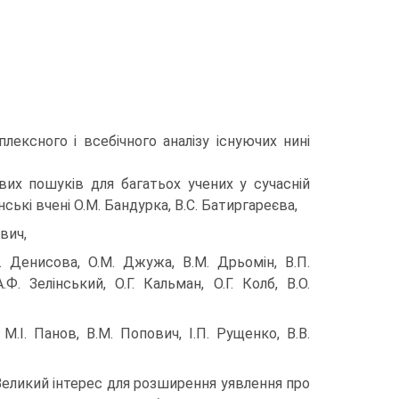
ексного і всебічного аналізу існуючих нині
их пошуків для багатьох учених у сучасній
ські вчені О.М. Бандурка, В.С. Батиргареєва,
евич,
.А. Денисова, О.М. Джужа, В.М. Дрьомін, В.П.
. Зелінський, О.Г. Кальман, О.Г. Колб, В.О.
М.І. Панов, В.М. Попович, І.П. Рущенко, В.В.
і. Великий інтерес для розширення уявлення про