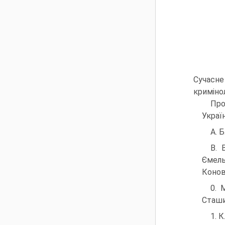
Сучасне
кримінол
Про
Україн
A. Б
B. 
Ємель
Конова
0. 
Сташис
1. 