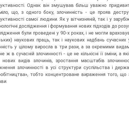
уктивності. Однак він змушував більш уважно придивити
міло, що, з одного боку, злочинність - це прояв дестру
уктивності самої людини. Як у вітчизняній, так і у зарубі
нологічні дослідження і формування нових підходів до розум
слідження були проведені у 90-х роках, і не могли врахову
ських) наукових праць, так і наукових надбань сучасних 
нність у цілому виросла в три рази, а за окремими видами
не ж в сучасній злочинності - це не кількісні її зміни, а
 нових видів злочинів, зростання масштабів злочинност
кнення злочинності в усі структури суспільства і держав
робітництва», тобто концентроване вираження того, що 
ви.