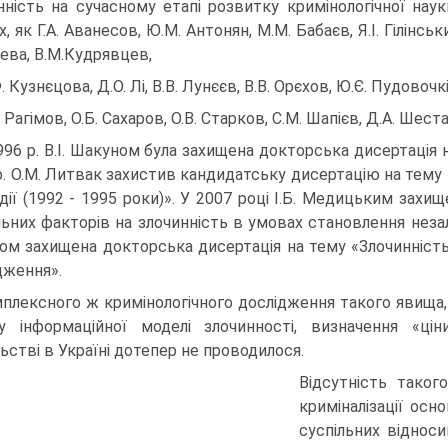
нність на сучасному етапі розвитку кримінологічної нау
, як Г.А. Аванесов, Ю.М. Антонян, М.М. Бабаєв, Я.І. Гілінський
ева, В.М.Кудрявцев,
. Кузнєцова, Д.О. Лі, В.В. Лунєєв, В.В. Орєхов, Ю.Є. Пудовочкі
М. Рагімов, О.Б. Сахаров, О.В. Старков, С.М. Шапієв, Д.А. Шест
996 р. В.І. Шакуном була захищена докторська дисертація на
р. О.М. Литвак захистив кандидатську дисертацію на тему «З
дії (1992 - 1995 роки)». У 2007 році І.Б. Медицьким захи
льних факторів на злочинність в умовах становлення незал
ом захищена докторська дисертація на тему «Злочинність в
дження».
плексного ж кримінологічного дослідження такого явища, 
зу інформаційної моделі злочинності, визначення «ці
льстві в Україні дотепер не проводилося.
Відсутність таког
криміналізації осн
суспільних відноси