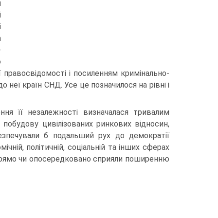
м
і
і
а
-
о
 правосвідомості і посиленням кримінально-
о неї країн СНД. Усе це позначилося на рівні і
ення її незалежності визначалася тривалим
побудову цивілізованих ринкових відносин,
безпечували б подальший рух до демократії
чній, політичній, соціальній та інших сферах
 прямо чи опосередковано сприяли поширенню