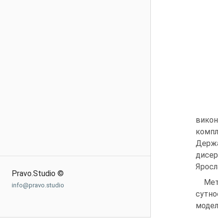
викон
компл
Держа
дисер
Яросл
Pravo.Studio ©
Мет
info@pravo.studio
сутно
моделі