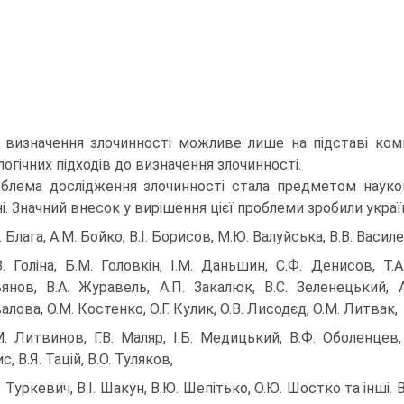
 визначення злочинності можливе лише на підставі компл
огічних підходів до визначення злочинності.
блема дослідження злочинності стала предметом науков
і. Значний внесок у вирішення цієї проблеми зробили україн
. Блага, А.М. Бойко, В.І. Борисов, М.Ю. Валуйська, В.В. Васил
В. Голіна, Б.М. Головкін, І.М. Даньшин, С.Ф. Денисов, Т
янов, В.А. Журавель, А.П. Закалюк, В.С. Зеленецький, А.Ф
лова, О.М. Костенко, О.Г. Кулик, О.В. Лисодєд, О.М. Литвак,
М. Литвинов, Г.В. Маляр, І.Б. Медицький, В.Ф. Оболенцев, 
, В.Я. Тацій, В.О. Туляков,
К. Туркевич, В.І. Шакун, В.Ю. Шепітько, О.Ю. Шостко та інш