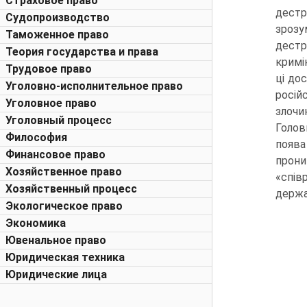
Страховое право
дестр
Судопроизводство
зрозу
Таможенное право
дестр
Теория государства и права
кримі
Трудовое право
ці до
Уголовно-исполнительное право
росій
Уголовное право
злочи
Уголовный процесс
Голов
Философия
поява
Финансовое право
прони
Хозяйственное право
«спів
Хозяйственный процесс
держа
Экологическое право
Экономика
Ювенальное право
Юридическая техника
Юридические лица