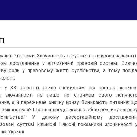
П
уальність теми. Злочинність, її сутність і природа належа
том дослідження у вітчизняній правовій системі. Вивче
ву роль у правовому житті суспільства, а тому посід
ології.
і, у ХХІ столітті, стало очевидним, що процес пізнанн
ті злочинності не лише не отримав свого логічног
ння, а й переживає значну кризу. Виникають питання: щ
і змінюється? Що нині представляє собою реальну загроз
спільства? У даному дисертаційному дослідженн
ізовані суттєві кількісні і якісні показники злочинності 
ій Україні.