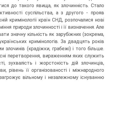
ся до такого явища, як злочинність. Стало
ктивності суспільства, а з другого - прояв
жній кримінології країн СНД, розпочалися нові
іння природи злочинності і її визначення. Але
вати значну кількість як зарубіжних (зокрема,
українських кримінологів. За двадцять років
 злочинів (крадіжки, грабежі) і того більше.
 якісні перетворення, вираженням яких служить
і, зухвалість і жорстокість дій злочинців,
и, рівень її організованості і міжнародного
загрожує вільному і незалежному існуванню