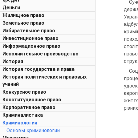
Суч
Деньги
держ
Жилищное право
Украї
Земельное право
відбу
Избирательное право
кримі
Инвестиционное право
психо
Информационное право
столі
Исполнительное производство
правов
структ
История
История государства и права
Соц
История политических и правовых
проце
учений
удоск
Конкурсное право
європ
Конституционное право
життя
Корпоративное право
різни
Криминалистика
Криминология
Основы криминологии
Маркетинг