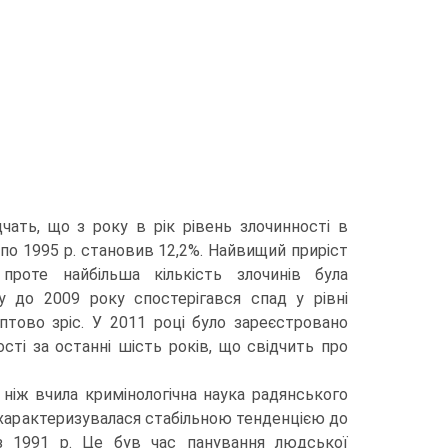
дчать, що з року в рік рівень злочинності в
. по 1995 р. становив 12,2%. Найвищий приріст
 проте найбільша кількість злочинів була
у до 2009 року спостерігався спад у рівні
аптово зріс. У 2011 році було зареєстровано
сті за останні шість років, що свідчить про
, ніж вчила кримінологічна наука радянського
ті характеризувалася стабільною тенденцією до
і з 1991 р. Це був час панування людської