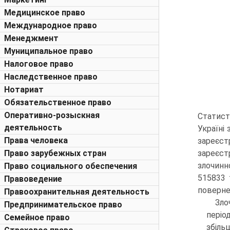
Медицинское право
Международное право
Менеджмент
Муниципальное право
Налоговое право
Наследственное право
Нотариат
Обязательственное право
Оперативно-розыскная
Статист
деятельность
Україні
Права человека
зареєст
Право зарубежных стран
зареєст
злочинн
Право социального обеспечения
515833 
Правоведение
поверне
Правоохранительная деятельность
Зло
Предпринимательское право
періо
Семейное право
збіль