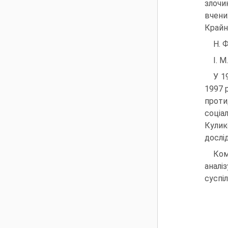
злочи
вчених
Крайн
H. Ф
I. 
У 1
1997 
проти
соціа
Кулик
дослі
Ком
аналі
суспі