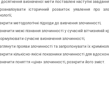
 досягнення визначеної мети поставлені наступні завдання
роаналізувати історичний розвиток уявлення про зло
ології;
озкрити методологічні підходи до вивчення злочинності;
изначити межі пізнання злочинності у сучасній вітчизняній кр
формулювати сучасне визначення злочинності;
озглянути прояви злочинності та запропонувати їх кримінол
озкрити кількісно-якісні показники злочинності для вдоскон
изначити поняття «ціна» злочинності, розкрити його зміст.