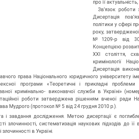
про її актуальність
Зв’язок роботи 
Дисертація пов’я
політики у сфері п
року, затверджено
№1209-р від 30
Концепцією розвитк
ХХІ століття, с
кримінології Наці
Дисертація викона
авчого права Національного юридичного університету іме
ексної програми «Теоретичні і прикладні проблеми 
вної кримінально- виконавчої служби в Україні» (номе
таційної роботи затверджена рішенням вченої ради На
ава Мудрого (протокол № 5 від 24 грудня 2010 р.).
а і завдання дослідження. Метою дисертації є поглибл
сті злочинності, систематизація наукових підходів до її 
 злочинності в Україні.