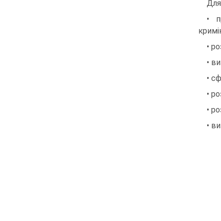
Для
• п
кримін
• р
• в
• с
• р
• р
• в