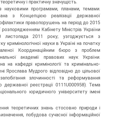
, теоретичну і практичну значущість.
з науковими програмами, планами, темами.
зана з Концепцією реалізації державної
рофілактики правопорушень на період до 2015
ї розпорядженням Кабінету Міністрів України
 листопада 2011 року; узгоджується з
у кримінологічної науки в Україні на початку
хваленої Координаційним бюро з проблем
ональної академії правових наук України.
на на кафедрі кримінології та кримінально-
ні Ярослава Мудрого відповідно до цільової
запобігання злочинності та реформування
р державної реєстрації 0111U000958). Тема
ціонального юридичного університету імені
ення теоретичних знань стосовно природи і
визначення, побудова сучасної інформаційної