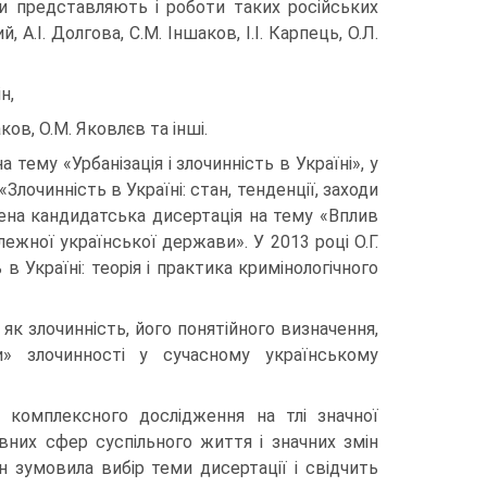
ки представляють і роботи таких російських
, А.І. Долгова, С.М. Іншаков, І.І. Карпець, О.Л.
н,
аков, О.М. Яковлєв та інші.
 тему «Урбанізація і злочинність в Україні», у
лочинність в Україні: стан, тенденції, заходи
щена кандидатська дисертація на тему «Вплив
ежної української держави». У 2013 році О.Г.
 Україні: теорія і практика кримінологічного
як злочинність, його понятійного визначення,
ни» злочинності у сучасному українському
о комплексного дослідження на тлі значної
овних сфер суспільного життя і значних змін
н зумовила вибір теми дисертації і свідчить