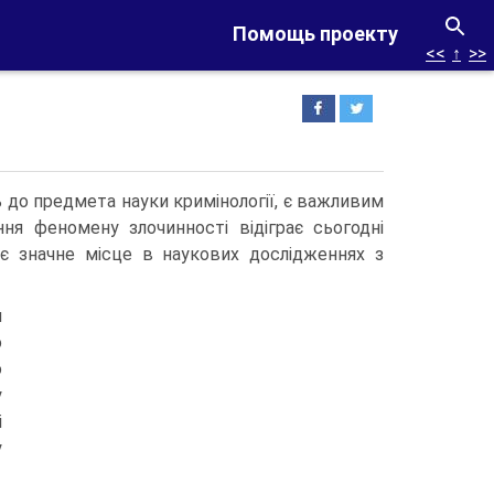
Помощь проекту
<<
↑
>>
ть до предмета науки кримінології, є важливим
ння феномену злочинності відіграє сьогодні
ає значне місце в наукових дослідженнях з
я
о
о
у
і
у