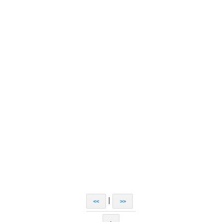
|
<<
>>
↑