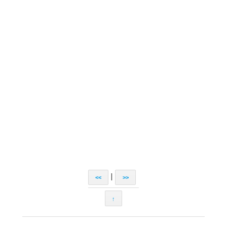
|
<<
>>
↑