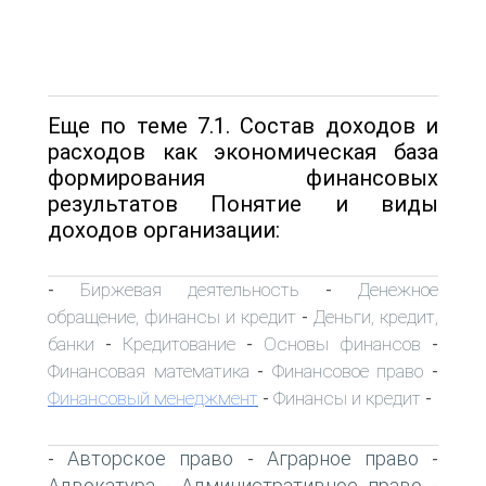
Еще по теме 7.1. Состав доходов и
расходов как экономическая база
формирования финансовых
результатов Понятие и виды
доходов организации:
Биржевая деятельность
Денежное
-
-
обращение, финансы и кредит
Деньги, кредит,
-
банки
Кредитование
Основы финансов
-
-
-
Финансовая математика
Финансовое право
-
-
Финансовый менеджмент
Финансы и кредит
-
-
Авторское право
Аграрное право
-
-
-
Адвокатура
Административное право