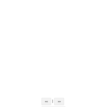
|
<<
>>