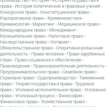
производство
История
История государства и
-
-
права
История политических и правовых учений
-
-
Конкурсное право
Конституционное право
-
-
Корпоративное право
Криминалистика
-
-
Криминология
Маркетинг
Медицинское право
-
-
-
Международное право
Менеджмент
-
-
Муниципальное право
Налоговое право
-
-
Наследственное право
Нотариат
-
-
Обязательственное право
Оперативно-розыскная
-
деятельность
Права человека
Право зарубежных
-
-
стран
Право социального обеспечения
-
-
Правоведение
Правоохранительная деятельность
-
-
Предпринимательское право
Семейное право
-
-
Страховое право
Судопроизводство
Таможенное
-
-
право
Теория государства и права
Трудовое
-
-
право
Уголовно-исполнительное право
Уголовное
-
-
право
Уголовный процесс
Философия
-
-
-
Финансовое право
Хозяйственное право
-
-