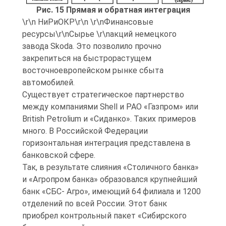
Рис. 15 Прямая и обратная интеграция
\r\n НиРиОКР\r\n \r\nФинансовые
ресурсы\r\nСырье \r\nакций немецкого
завода Skoda. Это позволило прочно
закрепиться на быстрорастущем
восточноевропейском рынке сбыта
автомобилей.
Существует стратегическое партнерство
между компаниями Shell и РАО «Газпром» или
British Petrolium и «Сиданко». Таких примеров
много. В Российской Федерации
горизонтальная интеграция представлена в
банковской сфере.
Так, в результате слияния «Столичного банка»
и «Агропром банка» образовался крупнейший
банк «СБС- Агро», имеющий 64 филиала и 1200
отделений по всей России. Этот банк
приобрел контрольный пакет «Сибирского