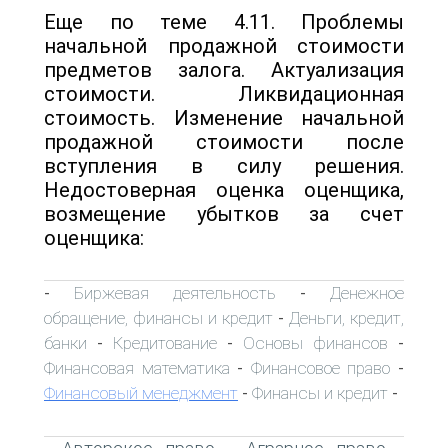
Еще по теме 4.11. Проблемы
начальной продажной стоимости
предметов залога. Актуализация
стоимости. Ликвидационная
стоимость. Изменение начальной
продажной стоимости после
вступления в силу решения.
Недостоверная оценка оценщика,
возмещение убытков за счет
оценщика:
Биржевая деятельность
Денежное
-
-
обращение, финансы и кредит
Деньги, кредит,
-
банки
Кредитование
Основы финансов
-
-
-
Финансовая математика
Финансовое право
-
-
Финансовый менеджмент
Финансы и кредит
-
-