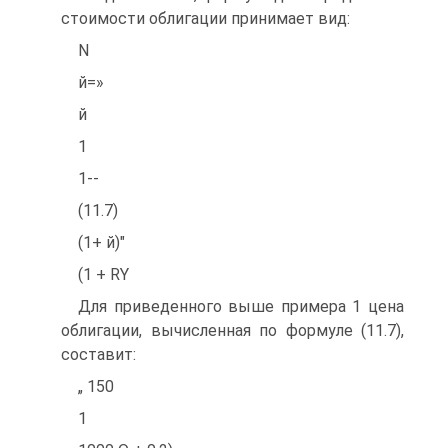
стоимости облигации принимает вид:
N
й=»
й
1
1--
(11.7)
(1+ й)"
(1 + RY
Для приведенного выше примера 1 цена
облигации, вычисленная по формуле (11.7),
составит:
„ 150
1