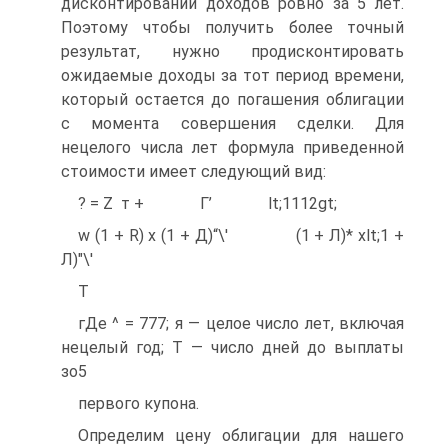
дисконтировании доходов ровно за 5 лет.
Поэтому чтобы получить более точный
результат, нужно продисконтировать
ожидаемые доходы за тот период времени,
который остается до погашения облигации
с момента совершения сделки. Для
нецелого числа лет формула приведенной
стоимости имеет следующий вид:
? = Z т + Г’ lt;1112gt;
w (1 + R) х (1 + Д)“\' (1 + Л)* хlt;1 +
Л)"\'
Т
гДе ^ = 777; я — целое число лет, включая
нецелый год; Т — число дней до выплаты
зо5
первого купона.
Определим цену облигации для нашего