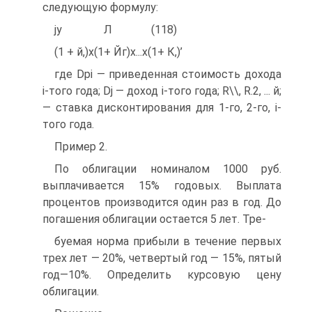
следующую формулу:
jy Л (118)
(1 + й,)х(1+ Йг)х...х(1+ К,)’
где Dpi — приведенная стоимость дохода
і-того года; Dj — доход і-того года; R\\, R.2, ... й;
— ставка дисконтирования для 1-го, 2-го, і-
того года.
Пример 2.
По облигации номиналом 1000 руб.
выплачивается 15% годовых. Выплата
процентов производится один раз в год. До
погашения облигации остается 5 лет. Тре-
буемая норма прибыли в течение первых
трех лет — 20%, четвертый год — 15%, пятый
год—10%. Определить курсовую цену
облигации.