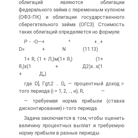
облигаций являются облигации
федерального займа с переменным купоном
(ОФЗ-ПК) и облигации государственного
сберегательного займа (ОГСЗ). Стоимость
таких облигаций определяется но формуле:
Р - -О—+ ^ +...+
D» + N (11.13)
1+ R, (1 + Л,)м(1+ Я,) (1+
Я,)х(1 + Д2)х...х(1
+ Д„)
где D], Гgt;2 ... D„ — процентный доход і-
того периода (і = 1, 2, ..., н); R, —
— требуемая норма прибыли (ставка
дисконтирования) і-того периода.
Задача заключается в том, чтобы оценить
величину процентных выплат и требуемую
норму прибыли в разные периоды.