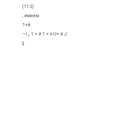
(11.5)
, имеем:
1+й
—ї „ 1 + й 1 + л U+ й J
¦j.