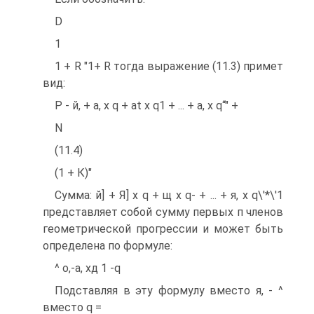
D
1
1 + R "1+ R тогда выражение (11.3) примет
вид:
Р - й, + а, х q + at х q1 + ... + а, х q“" +
N
(11.4)
(1 + К)"
Сумма: й] + Я] х q + щ х q- + ... + я, х q\'*\'1
представляет собой сумму первых п членов
геометрической прогрессии и может быть
определена по формуле:
^ о,-а, хд 1 -q
Подставляя в эту формулу вместо я, - ^
вместо q =