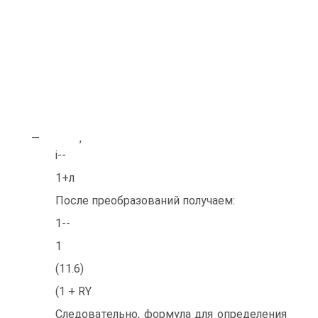
— ,
і--
1+л
После преобразований получаем:
1--
1
(11.6)
(1 + RY
Следовательно, формула для определения