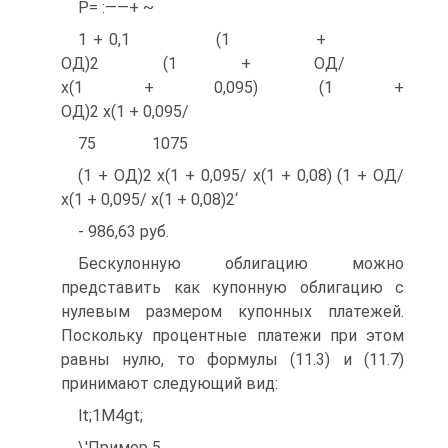
Р= :——+ ~
1 + 0,1 (1 +
ОД)2 (1 + ОД/
х(1 + 0,095) (1 +
ОД)2 х(1 + 0,095/
75 1075
(1 + ОД)2 х(1 + 0,095/ х(1 + 0,08) (1 + ОД/
х(1 + 0,095/ х(1 + 0,08)2‘
- 986,63 руб.
Бескулонную облигацию можно
представить как купонную облигацию с
нулевым размером купонных платежей.
Поскольку процентные платежи при этом
равны нулю, то формулы (11.3) и (11.7)
принимают следующий вид:
lt;1М4gt;
\'Пример 5.