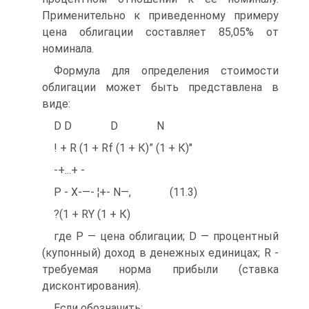
Применительно к приведенному примеру
цена облигации составляет 85,05% от
номинала.
Формула для определения стоимости
облигации может быть представлена в
виде:
D D D N
! + R (1 + Rf (1 + К)” (1 + К)"
-+...+ -
Р - Х-—- ¦+- N—, (11.3)
?(1 + RY (1 + К)
где Р — цена облигации; D — процентный
(купонный) доход в денежных единицах; R -
требуемая норма прибыли (ставка
дисконтирования).
Если обозначить: