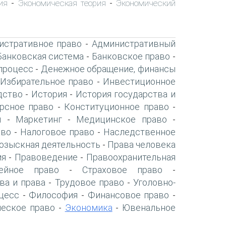
ия
Экономическая теория
Экономический
-
-
истративное право
Административный
-
Банковская система
Банковское право
-
-
процесс
Денежное обращение, финансы
-
Избирательное право
Инвестиционное
-
дство
История
История государства и
-
-
рсное право
Конституционное право
-
-
я
Маркетинг
Медицинское право
-
-
-
аво
Налоговое право
Наследственное
-
-
озыскная деятельность
Права человека
-
ия
Правоведение
Правоохранительная
-
-
ейное право
Страховое право
-
-
ва и права
Трудовое право
Уголовно-
-
-
цесс
Философия
Финансовое право
-
-
-
ческое право
Экономика
Ювенальное
-
-