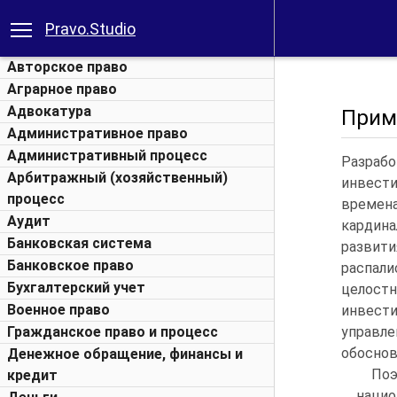
Pravo.Studio
Авторское право
Аграрное право
Адвокатура
Прим
Административное право
Административный процесс
Разрабо
Арбитражный (хозяйственный)
инвест
процесс
времена
Аудит
кардина
Банковская система
развити
Банковское право
распал
Бухгалтерский учет
целос
Военное право
инвест
Гражданское право и процесс
управле
обоснов
Денежное обращение, финансы и
По
кредит
нацио