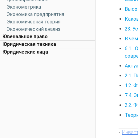
Эконометрика
Высо
Экономика предприятия
Како
Экономическая теория
23. У
Экономический анализ
Ювенальное право
В чем
Юридическая техника
6.1.
Юридические лица
совр
Акту
2.1. 
1.2. 
7.4. 
2.2. 
Теори
Инвес
-