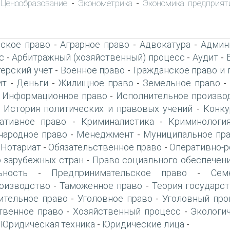
Ценообразование
Эконометрика
Экономика предприят
-
-
-
ское право
Аграрное право
Адвокатура
Админ
-
-
-
с
Арбитражный (хозяйственный) процесс
Аудит
-
-
-
терский учет
Военное право
Гражданское право и 
-
-
ит
Деньги
Жилищное право
Земельное право
-
-
-
-
Информационное право
Исполнительное произво
-
-
История политических и правовых учений
Конку
-
-
ативное право
Криминалистика
Криминологи
-
-
ародное право
Менеджмент
Муниципальное пр
-
-
Нотариат
Обязательственное право
Оперативно-р
-
-
-
 зарубежных стран
Право социального обеспечен
-
ьность
Предпринимательское право
Сем
-
-
оизводство
Таможенное право
Теория государст
-
-
ительное право
Уголовное право
Уголовный про
-
-
твенное право
Хозяйственный процесс
Экологи
-
-
Юридическая техника
Юридические лица
-
-
-