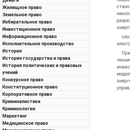
Деньги
стан
Жилищное право
накоп
Земельное право
разр
Избирательное право
энерг
Инвестиционное право
Информационное право
сл
Исполнительное производство
элект
История
При
История государства и права
техн
История политических и правовых
инвес
учений
моде
Конкурсное право
энерг
Конституционное право
управ
Корпоративное право
Криминалистика
Криминология
Маркетинг
Медицинское право