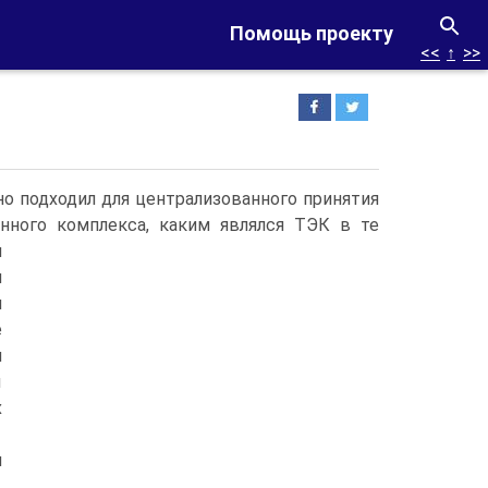
Помощь проекту
<<
↑
>>
о подходил для централизованного принятия
нного комплекса, каким являлся ТЭК в те
и
я
и
е
и
ы
х
я
,