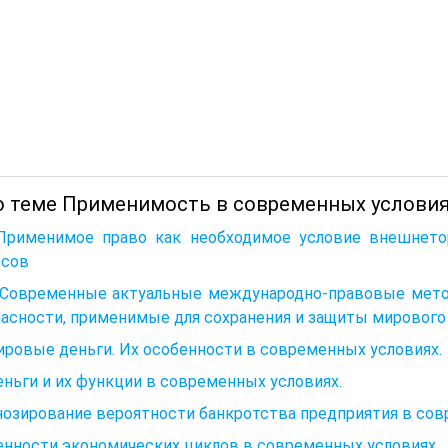
о теме Применимость в современных условиях
 Применимое право как необходимое условие внешнетор
рсов
3. Современные актуальные международно-правовые мет
пасности, применимые для сохранения и защиты мировог
ировые деньги. Их особенности в современных условиях.
еньги и их функции в современных условиях.
нозирование вероятности банкротства предприятия в со
енности экономических циклов в современных условиях