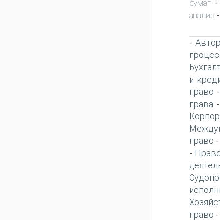
бумаг
анализ
-
Автор
-
процес
Бухгал
и кред
право
права
Корпор
Междун
право
Право
-
деятел
Судопр
исполн
Хозяйс
право