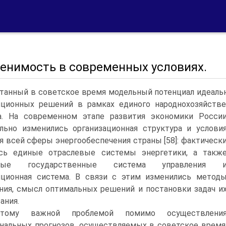
енимость в современных условиях.
танный в советское время модельный потенциал идеальн
иционных решений в рамках единого народнохозяйстве
.
На современном этапе развития экономики Росси
льно изменились организационная структура и услови
я всей сферы энергообеспечения страны [58]: фактическ
ись единые отраслевые системы энергетики, а такж
тные государственные система управления 
иционная система. В связи с этим изменились метод
ния, смысл оптимальных решений и постановки задач и
ания.
этому важной проблемой помимо осуществлени
нальных прогнозов, осуществляемых в советское время