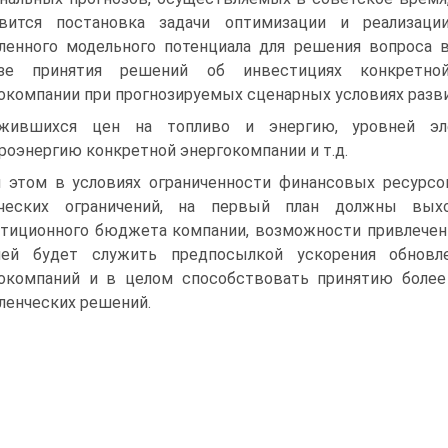
овится постановка задачи оптимизации и реализаци
ленного модельного потенциала для решения вопроса 
езе принятия решений об инвестициях конкретно
окомпании при прогнозируемых сценарных условиях разви
ожившихся цен на топливо и энергию, уровней эл
роэнергию конкретной энергокомпании и т.д.
 этом в условиях ограниченности финансовых ресурсо
ических ограничений, на первый план должны вых
тиционного бюджета компании, возможности привлечен
лей будет служить предпосылкой ускорения обновле
окомпаний и в целом способствовать принятию боле
ленческих решений.