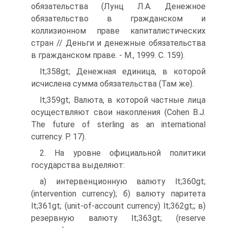
обязательства (Лунц Л.А. Денежное
обязательство в гражданском и
коллизионном праве капиталистических
стран // Деньги и денежные обязательства
в гражданском праве. - М., 1999. С. 159).
lt;358gt; Денежная единица, в которой
исчислена сумма обязательства (Там же).
lt;359gt; Валюта, в которой частные лица
осуществляют свои накопления (Cohen B.J.
The future of sterling as an international
currency. P. 17).
2. На уровне официальной политики
государства выделяют:
а) интервенционную валюту lt;360gt;
(intervention currency); б) валюту паритета
lt;361gt; (unit-of-account currency) lt;362gt;; в)
резервную валюту lt;363gt; (reserve