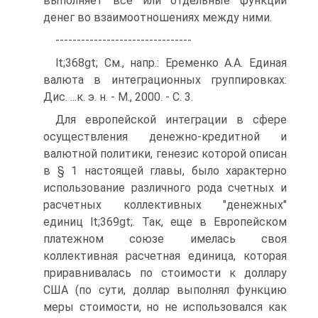
выполняет все или отдельные функции
денег во взаимоотношениях между ними.
--------------------------------
lt;368gt; См., напр.: Еременко А.А. Единая
валюта в интеграционных группировках:
Дис. ...к. э. н. - М., 2000. - С. 3.
Для европейской интеграции в сфере
осуществления денежно-кредитной и
валютной политики, генезис которой описан
в § 1 настоящей главы, было характерно
использование различного рода счетных и
расчетных коллективных "денежных"
единиц lt;369gt;. Так, еще в Европейском
платежном союзе имелась своя
коллективная расчетная единица, которая
приравнивалась по стоимости к доллару
США (по сути, доллар выполнял функцию
меры стоимости, но не использовался как