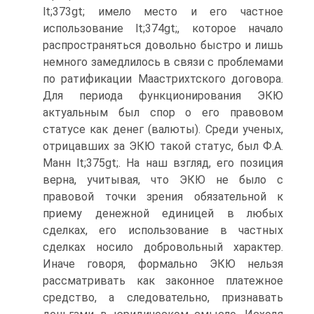
lt;373gt; имело место и его частное
использование lt;374gt;, которое начало
распространяться довольно быстро и лишь
немного замедлилось в связи с проблемами
по ратификации Маастрихтского договора.
Для периода функционирования ЭКЮ
актуальным был спор о его правовом
статусе как денег (валюты). Среди ученых,
отрицавших за ЭКЮ такой статус, был Ф.А.
Манн lt;375gt;. На наш взгляд, его позиция
верна, учитывая, что ЭКЮ не было с
правовой точки зрения обязательной к
приему денежной единицей в любых
сделках, его использование в частных
сделках носило добровольный характер.
Иначе говоря, формально ЭКЮ нельзя
рассматривать как законное платежное
средство, а следовательно, признавать