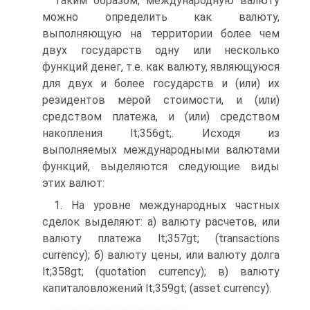
Таким образом, международную валюту
можно определить как валюту,
выполняющую на территории более чем
двух государств одну или несколько
функций денег, т.е. как валюту, являющуюся
для двух и более государств и (или) их
резидентов мерой стоимости, и (или)
средством платежа, и (или) средством
накопления lt;356gt;. Исходя из
выполняемых международными валютами
функций, выделяются следующие виды
этих валют:
1. На уровне международных частных
сделок выделяют: а) валюту расчетов, или
валюту платежа lt;357gt; (transactions
currency); б) валюту цены, или валюту долга
lt;358gt; (quotation currency); в) валюту
капиталовложений lt;359gt; (asset currency).