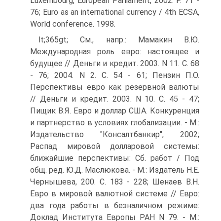
Luxembourg, European Parliament, 2002. P. 71 -
76; Euro as an international currency / 4th ECSA,
World conference. 1998.
lt;365gt; См., напр.: Мамакин В.Ю.
Международная роль евро: настоящее и
будущее // Деньги и кредит. 2003. N 11. С. 68
- 76; 2004. N 2. С. 54 - 61; Пензин П.О.
Перспективы евро как резервной валюты
// Деньги и кредит. 2003. N 10. С. 45 - 47;
Пищик В.Я. Евро и доллар США. Конкуренция
и партнерство в условиях глобализации. - М.:
Издательство "Консалтбанкир", 2002;
Распад мировой долларовой системы:
ближайшие перспективы: Сб. работ / Под
общ. ред. Ю.Д. Маслюкова. - М.: Издатель Н.Е.
Чернышева, 200. С. 183 - 228; Шенаев В.Н.
Евро в мировой валютной системе // Евро:
два года работы в безналичном режиме:
Доклад Института Европы РАН N 79. - М.: