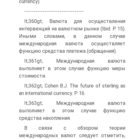
currency).
--------------------------------
lt;360gt; Валюта для осуществления
интервенций на валютном рынке (Ibid. P. 15).
Иными словами, в данном случае
международная валюта осуществляет
функцию средства платежа (обращения).
lt;361gt; Международная валюта
выполняет в этом случае функцию меры
стоимости.
lt;362gt; Cohen B.J. The future of sterling as
an international currency. P. 16.
lt;363gt; Международная валюта
выполняет в этом случае функцию
средства накопления.
В связи с обзором теории
международных валют следует отметить,