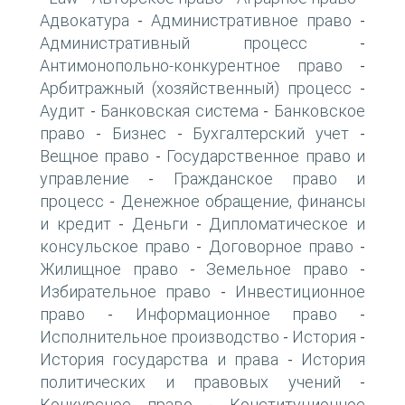
Адвокатура
Административное право
-
-
Административный процесс
-
Антимонопольно-конкурентное право
-
Арбитражный (хозяйственный) процесс
-
Аудит
Банковская система
Банковское
-
-
право
Бизнес
Бухгалтерский учет
-
-
-
Вещное право
Государственное право и
-
управление
Гражданское право и
-
процесс
Денежное обращение, финансы
-
и кредит
Деньги
Дипломатическое и
-
-
консульское право
Договорное право
-
-
Жилищное право
Земельное право
-
-
Избирательное право
Инвестиционное
-
право
Информационное право
-
-
Исполнительное производство
История
-
-
История государства и права
История
-
политических и правовых учений
-
Конкурсное право
Конституционное