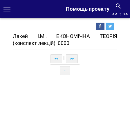
Помощь проекту
<<
↑
>>
Лакей І.М.. ЕКОНОМІЧНА ТЕОРІЯ
(конспект лекцій). 0000
|
<<
>>
↑