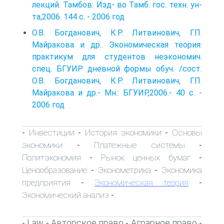
лекций. Тамбов: Изд- во Тамб. гос. техн. ун-
та,2006. 144 с. - 2006 год
О.В. Богданович, К.Р. Литвинович, Г.П.
Майракова и др.. Экономическая теория:
практикум для студентов неэкономич.
спец. БГУИР дневной формы обуч. /сост.
О.В. Богданович, К.Р. Литвинович, Г.П.
Майракова и др.- Мн.: БГУИР,2006.- 40 с. -
2006 год
Инвестиции
История экономики
Основы
-
-
-
экономики
Платежные системы
-
-
Политэкономия
Рынок ценных бумаг
-
-
Ценообразование
Эконометрика
Экономика
-
-
предприятия
Экономическая теория
-
-
Экономический анализ
-
Law
Авторское право
Аграрное право
-
-
-
-