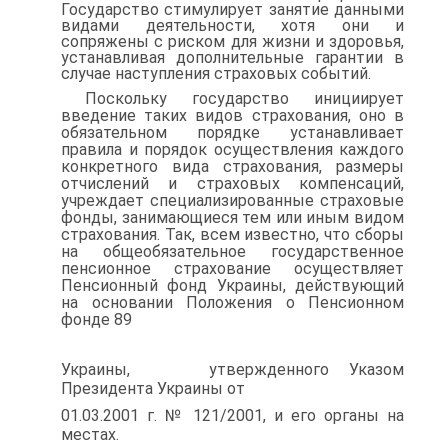
Государство стиму­лирует занятие данными
видами деятельности, хотя они и
сопряжены с риском для жизни и здоровья,
устанавливая дополнительные гаран­тии в
случае наступления страховых событий.
Поскольку государство инициирует
введение таких видов стра­хования, оно в
обязательном порядке устанавливает
правила и поря­док осуществления каждого
конкретного вида страхования, размеры
отчислений и страховых компенсаций,
учреждает специализирован­ные страховые
фонды, занимающиеся тем или иным видом
страхова­ния. Так, всем известно, что сборы
на общеобязательное государст­венное
пенсионное страхование осуществляет
Пенсионный фонд Ук­раины, действующий
на основании Положения о Пенсионном
фонде 89
Украины, утвержденного Указом
Президента Украины от
01.03.2001 г. № 121/2001, и его органы на
местах.