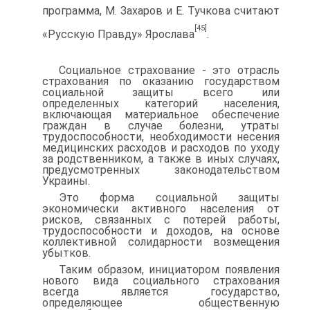
программа, М. Захаров и Е. Тучкова считают
[45]
«Русскую Правду» Ярослава
.
Социальное страхование - это отрасль
страхования по оказа­нию государством
социальной защиты всего или
определенных ка­тегорий населения,
включающая материальное обеспечение
граж­дан в случае болезни, утраты
трудоспособности, необходимости несения
медицинских расходов и расходов по уходу
за родствен­ником, а также в иных случаях,
предусмотренных законодательст­вом
Украины.
Это форма социальной защиты
экономически активного населе­ния от
рисков, связанных с потерей работы,
трудоспособности и до­ходов, на основе
коллективной солидарности возмещения
убытков.
Таким образом, инициатором появления
нового вида социально­го страхования
всегда является государство,
определяющее общест­венную