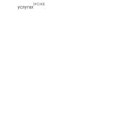
[41]
[42]
услугах
.