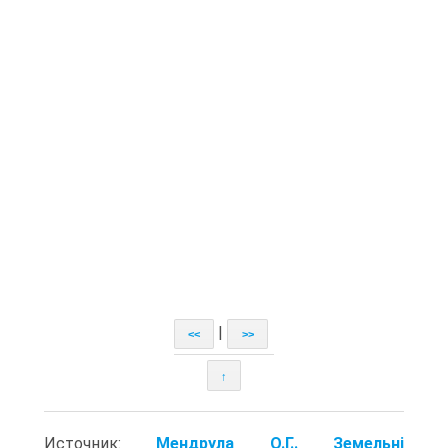
|
<<
>>
↑
Источник:
Мендрула О.Г.. Земельні