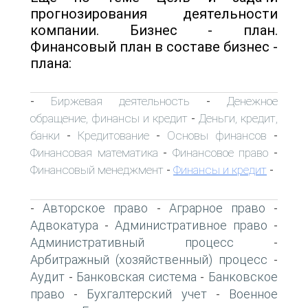
прогнозирования деятельности
компании. Бизнес - план.
Финансовый план в составе бизнес -
плана:
Биржевая деятельность
Денежное
-
-
обращение, финансы и кредит
Деньги, кредит,
-
банки
Кредитование
Основы финансов
-
-
-
Финансовая математика
Финансовое право
-
-
Финансовый менеджмент
Финансы и кредит
-
-
Авторское право
Аграрное право
-
-
-
Адвокатура
Административное право
-
-
Административный процесс
-
Арбитражный (хозяйственный) процесс
-
Аудит
Банковская система
Банковское
-
-
право
Бухгалтерский учет
Военное
-
-