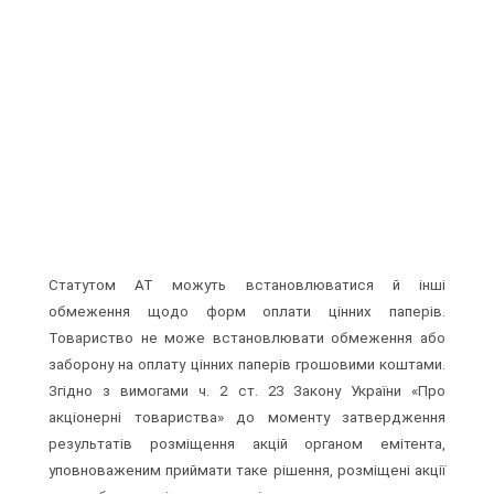
Статутом АТ можуть встановлюватися й інші
обмеження щодо форм оплати цінних паперів.
Товариство не може встановлювати обмеження або
заборону на оплату цінних паперів грошовими коштами.
Згід­но з вимогами ч. 2 ст. 23 Закону України «Про
акціонерні то­вариства» до моменту затвердження
результатів розміщення акцій органом емітента,
уповноваженим приймати таке рі­шення, розміщені акції