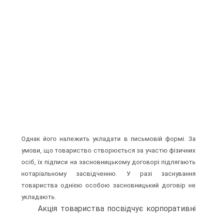
Однак його належить укладати в письмовій фо­рмі. За
умови, що товариство створюється за участю фізичних
осіб, їх підписи на засновницькому договорі підлягають
нота­ріальному засвідченню. У разі заснування
товариства однією особою засновницький договір не
укладають.
Акція товариства посвідчує корпоративні