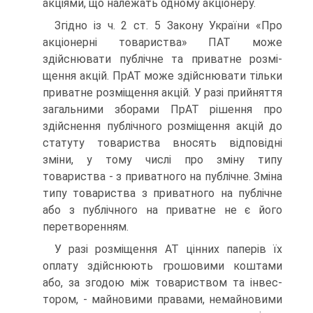
акціями, що належать одному акціонеру.
Згідно із ч. 2 ст. 5 Закону України «Про
акціонерні това­риства» ПАТ може
здійснювати публічне та приватне розмі­
щення акцій. ПрАТ може здійснювати тільки
приватне роз­міщення акцій. У разі прийняття
загальними зборами ПрАТ рішення про
здійснення публічного розміщення акцій до
статуту товариства вносять відповідні
зміни, у тому числі про зміну типу
товариства - з приватного на публічне. Змі­на
типу товариства з приватного на публічне
або з публічно­го на приватне не є його
перетворенням.
У разі розміщення АТ цінних паперів їх
оплату здійснюють грошовими коштами
або, за згодою між товариством та інвес­
тором, - майновими правами, немайновими