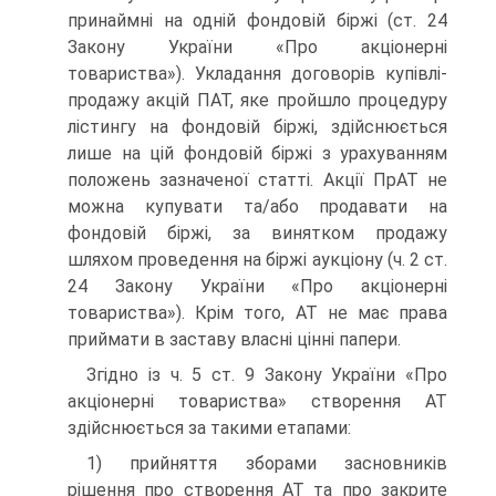
принаймні на одній фондовій бір­жі (ст. 24
Закону України «Про акціонерні
товариства»). Укладання договорів купівлі-
продажу акцій ПАТ, яке прой­шло процедуру
лістингу на фондовій біржі, здійснюється
лише на цій фондовій біржі з урахуванням
положень зазна­ченої статті. Акції ПрАТ не
можна купувати та/або прода­вати на
фондовій біржі, за винятком продажу
шляхом про­ведення на біржі аукціону (ч. 2 ст.
24 Закону України «Про акціонерні
товариства»). Крім того, АТ не має права
при­ймати в заставу власні цінні папери.
Згідно із ч. 5 ст. 9 Закону України «Про
акціонерні това­риства» створення АТ
здійснюється за такими етапами:
1) прийняття зборами засновників
рішення про ство­рення АТ та про закрите