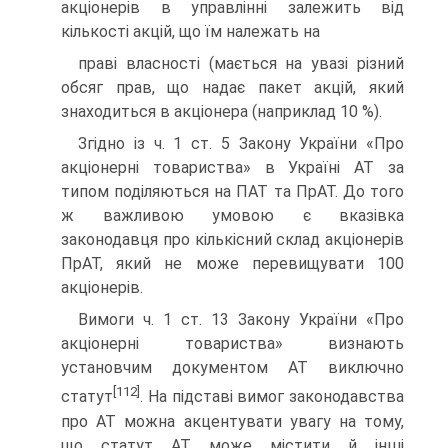
акціонерів в управлінні залежить від
кількості акцій, що їм належать на
праві власності (мається на увазі різний
обсяг прав, що надає пакет акцій, який
знаходиться в акціонера (наприклад 10 %).
Згідно із ч. 1 ст. 5 Закону України «Про
акціонерні това­риства» в Україні АТ за
типом поділяються на ПАТ та ПрАТ. До того
ж важливою умовою є вказівка
законодавця про кількісний склад акціонерів
ПрАТ, який не може перевищу­вати 100
акціонерів.
Вимоги ч. 1 ст. 13 Закону України «Про
акціонерні то­вариства» визнають
установчим документом АТ виключно
[112]
статут
. На підставі вимог законодавства
про АТ можна ак­центувати увагу на тому,
що статут АТ може містити й інші