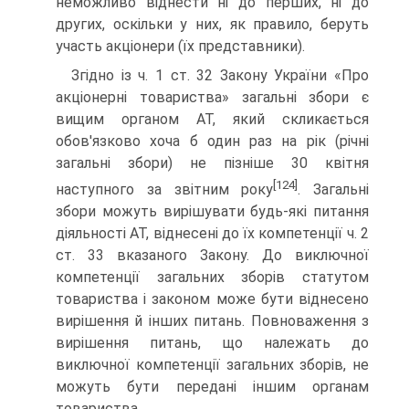
немо­жливо віднести ні до перших, ні до
других, оскільки у них, як правило, беруть
участь акціонери (їх представники).
Згідно із ч. 1 ст. 32 Закону України «Про
акціонерні то­вариства» загальні збори є
вищим органом АТ, який склика­ється
обов'язково хоча б один раз на рік (річні
загальні збо­ри) не пізніше 30 квітня
[124]
наступного за звітним року
. Загальні
збори можуть вирішувати будь-які питання
діяль­ності АТ, віднесені до їх компетенції ч. 2
ст. 33 вказаного Закону. До виключної
компетенції загальних зборів стату­том
товариства і законом може бути віднесено
вирішення й інших питань. Повноваження з
вирішення питань, що на­лежать до
виключної компетенції загальних зборів, не
мо­жуть бути передані іншим органам
товариства.