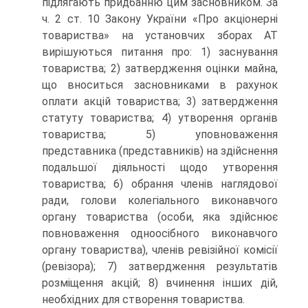
підлягають придбанню цим засновником. За
ч. 2 ст. 10 Закону України «Про акціонерні
товариства» на установчих зборах АТ
вирішуються питання про: 1) заснування
товариства; 2) затвердження оцінки майна,
що вноситься засновниками в рахунок
оплати акцій това­риства; 3) затвердження
статуту товариства; 4) утворення органів
товариства; 5) уповноваження
представника (пред­ставників) на здійснення
подальшої діяльності щодо утво­рення
товариства; 6) обрання членів наглядової
ради, голо­ви колегіального виконавчого
органу товариства (особи, яка здійснює
повноваження одноосібного виконавчого
органу товариства), членів ревізійної комісії
(ревізора); 7) затверджен­ня результатів
розміщення акцій; 8) вчинення інших дій,
необхідних для створення товариства.