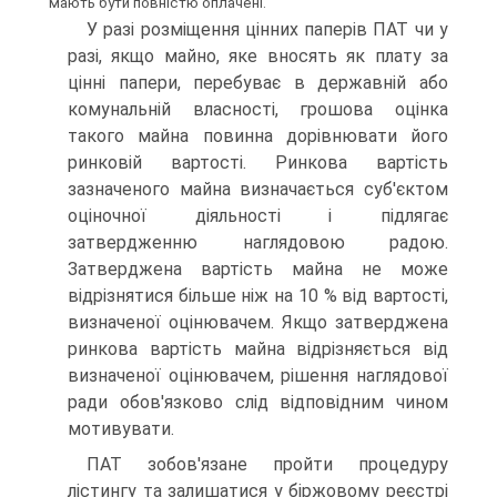
мають бути повністю оплачені.
У разі розміщення цінних паперів ПАТ чи у
разі, якщо майно, яке вносять як плату за
цінні папери, перебуває в державній або
комунальній власності, грошова оцінка
такого майна повинна дорівнювати його
ринковій вартості. Ринкова вартість
зазначеного майна визначається суб'єктом
оціноч­ної діяльності і підлягає
затвердженню наглядовою радою.
Затверджена вартість майна не може
відрізнятися більше ніж на 10 % від вартості,
визначеної оцінювачем. Якщо за­тверджена
ринкова вартість майна відрізняється від
визна­ченої оцінювачем, рішення наглядової
ради обов'язково слід відповідним чином
мотивувати.
ПАТ зобов'язане пройти процедуру
лістингу та залиша­тися у біржовому реєстрі