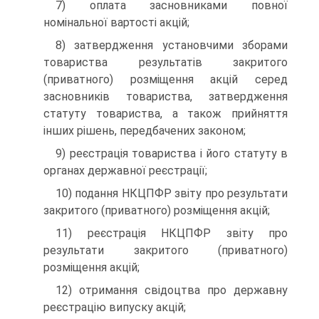
7) оплата засновниками повної
номінальної вартості акцій;
8) затвердження установчими зборами
товариства ре­зультатів закритого
(приватного) розміщення акцій серед
засновників товариства, затвердження
статуту товариства, а також прийняття
інших рішень, передбачених законом;
9) реєстрація товариства і його статуту в
органах дер­жавної реєстрації;
10) подання НКЦПФР звіту про результати
закритого (приватного) розміщення акцій;
11) реєстрація НКЦПФР звіту про
результати закритого (приватного)
розміщення акцій;
12) отримання свідоцтва про державну
реєстрацію ви­пуску акцій;