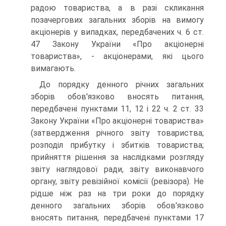
радою товариства, а в разі скли­кання
позачергових загальних зборів на вимогу
акціонерів у випадках, передбачених ч. 6 ст.
47 Закону України «Про ак­ціонерні
товариства», - акціонерами, які цього
вимагають.
До порядку денного річних загальних
зборів обов'язково вносять питання,
передбачені пунктами 11, 12 і 22 ч. 2 ст. 33
Закону України «Про акціонерні товариства»
(затвер­дження річного звіту товариства;
розподіл прибутку і збит­ків товариства;
прийняття рішення за наслідками розгляду
звіту наглядової ради, звіту виконавчого
органу, звіту реві­зійної комісії (ревізора). Не
рідше ніж раз на три роки до порядку
денного загальних зборів обов'язково
вносять пи­тання, передбачені пунктами 17