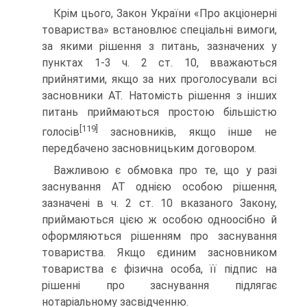
Крім цього, Закон України «Про акціонерні
товариства» встановлює спеціальні вимоги,
за якими рішення з питань, за­значених у
пунктах 1-3 ч. 2 ст. 10, вважаються
прийнятими, якщо за них проголосували всі
засновники АТ. Натомість рішення з інших
питань приймаються простою більшістю
[119]
голосів
засновників, якщо інше не
передбачено засновни­цьким договором.
Важливою є обмовка про те, що у разі
заснування АТ однією особою рішення,
зазначені в ч. 2 ст. 10 вказаного Закону,
приймаються цією ж особою одноосібно й
оформ­ляються рішенням про заснування
товариства. Якщо єди­ним засновником
товариства є фізична особа, її підпис на
рішенні про заснування підлягає
нотаріальному засвідченню.