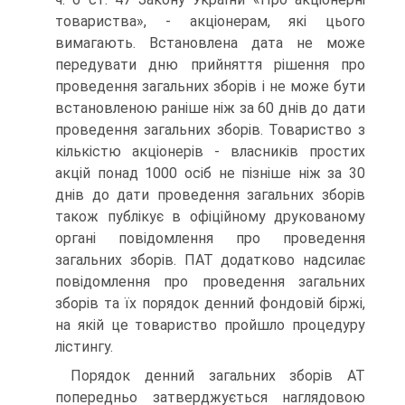
товариства», - акціонерам, які цього
вимагають. Встановлена дата не може
передувати дню прийняття рішення про
проведення загаль­них зборів і не може бути
встановленою раніше ніж за 60 днів до дати
проведення загальних зборів. Товариство з
кількістю акціонерів - власників простих
акцій понад 1000 осіб не пізніше ніж за 30
днів до дати проведення за­гальних зборів
також публікує в офіційному друкованому
органі повідомлення про проведення
загальних зборів. ПАТ додатково надсилає
повідомлення про проведення загаль­них
зборів та їх порядок денний фондовій біржі,
на якій це товариство пройшло процедуру
лістингу.
Порядок денний загальних зборів АТ
попередньо за­тверджується наглядовою