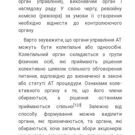
орган управління), виконавчий орган і
наглядо­ву раду. У свою чергу, ревізійну
комісію (ревізора) за умови її створення
необхідно віднести до контролюючого
органу.
Варто зауважити, що органи управління АТ
можуть бути колегіальні або одноосібні.
Колегіальний орган складається з групи
фізичних осіб, які приймають рішення
колективно шляхом спільного обговорення
питання, відповідно до ви­значеної в законі
або статуті АТ процедури. Ознаками коле­
ктивного органу є те, що його члени
обираються, а рішення останніми
[123]
приймаються спільно
. Залежно від
способу фор­мування можна виділити
органи, які призначаються, та ор­гани, які
обираються, хоча загальні збори акціонерів