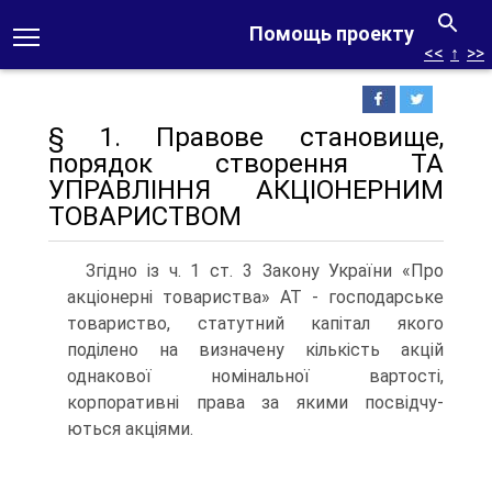
Помощь проекту
<<
↑
>>
§ 1. Правове становище,
порядок створення ТА
УПРАВЛІННЯ АКЦІОНЕРНИМ
ТОВАРИСТВОМ
Згідно із ч. 1 ст. 3 Закону України «Про
акціонерні това­риства» АТ - господарське
товариство, статутний капітал якого
поділено на визначену кількість акцій
однакової номі­нальної вартості,
корпоративні права за якими посвідчу-
ються акціями.