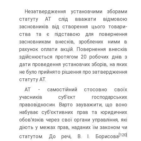
Незатвердження установчими зборами
статуту АТ слід вважати відмовою
засновників від створення цього товари­
ства та є підставою для повернення
засновникам внесків, зроблених ними в
рахунок оплати акцій. Повернення внес­ків
здійснюється протягом 20 робочих днів з
дати прове­дення установчих зборів, на яких
не було прийнято рішення про затвердження
статуту АТ.
АТ - самостійний стосовно своїх
учасників суб'єкт гос­подарських
правовідносин. Варто зауважити, що воно
на­буває суб'єктивних прав та юридичних
обов'язків через свої органи управління, які
діють у межах прав, наданих їм за­коном чи
[120]
статутом. До речі, В. І. Борисова