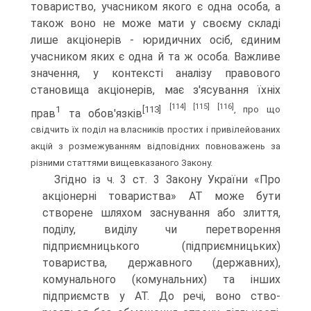
товариство, учасником якого є одна особа, а
також воно не може мати у своєму складі
лише акціонерів - юридичних осіб, єдиним
учасником яких є одна й та ж особа. Важливе
значення, у контексті аналізу правового
становища акціонерів, має з'я­сування їхніх
[114]
[115]
[116]
1
[113]
, про що
прав
та обов'язків
свідчить їх поділ на власників простих і привілейованих
акцій з розмежуван­ням відповідних повноважень за
різними статтями вище­вказаного Закону.
Згідно із ч. 3 ст. 3 Закону України «Про
акціонерні това­риства» АТ може бути
створене шляхом заснування або злиття,
поділу, виділу чи перетворення
підприємницького (підприєм­ницьких)
товариства, державного (державних),
комунального (комунальних) та інших
підприємств у АТ. До речі, воно ство­