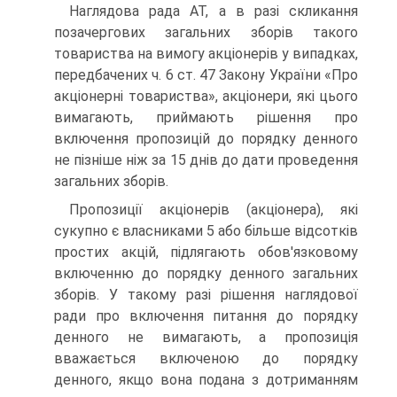
Наглядова рада АТ, а в разі скликання
позачергових зага­льних зборів такого
товариства на вимогу акціонерів у випад­ках,
передбачених ч. 6 ст. 47 Закону України «Про
акціонерні товариства», акціонери, які цього
вимагають, приймають рі­шення про
включення пропозицій до порядку денного
не піз­ніше ніж за 15 днів до дати проведення
загальних зборів.
Пропозиції акціонерів (акціонера), які
сукупно є власни­ками 5 або більше відсотків
простих акцій, підлягають обов'язковому
включенню до порядку денного загальних
зборів. У такому разі рішення наглядової
ради про вклю­чення питання до порядку
денного не вимагають, а пропо­зиція
вважається включеною до порядку
денного, якщо во­на подана з дотриманням