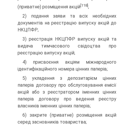
[118]
(приватне) розміщення акцій
;
2) подання заяви та всіх необхідних
документів на ре­єстрацію випуску акцій до
НКЦПФР;
3) реєстрація НКЦПФР випуску акцій та
видача тимча­сового свідоцтва про
реєстрацію випуску акцій;
4) присвоєння акціям міжнародного
ідентифікаційного номера цінних паперів;
5) укладення з депозитарієм цінних
паперів договору про обслуговування емісії
акцій або з реєстратором іменних цінних
паперів договору про ведення реєстру
власників іменних цінних паперів;
6) закрите (приватне) розміщення акцій
серед засновни­ків товариства;