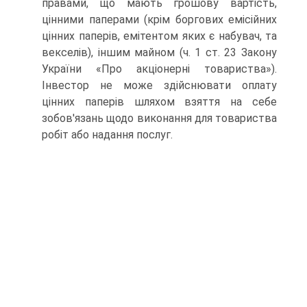
правами, що ма­ють грошову вартість,
цінними паперами (крім боргових емі­сійних
цінних паперів, емітентом яких є набувач, та
векселів), іншим майном (ч. 1 ст. 23 Закону
України «Про акціонерні то­вариства»).
Інвестор не може здійснювати оплату
цінних па­перів шляхом взяття на себе
зобов'язань щодо виконання для товариства
робіт або надання послуг.