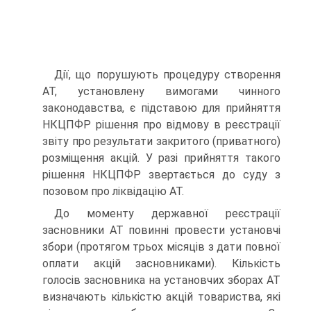
Дії, що порушують процедуру створення
АТ, установле­ну вимогами чинного
законодавства, є підставою для при­йняття
НКЦПФР рішення про відмову в реєстрації
звіту про результати закритого (приватного)
розміщення акцій. У разі прийняття такого
рішення НКЦПФР звертається до суду з
позовом про ліквідацію АТ.
До моменту державної реєстрації
засновники АТ пови­нні провести установчі
збори (протягом трьох місяців з дати повної
оплати акцій засновниками). Кількість
голосів засно­вника на установчих зборах АТ
визначають кількістю акцій товариства, які