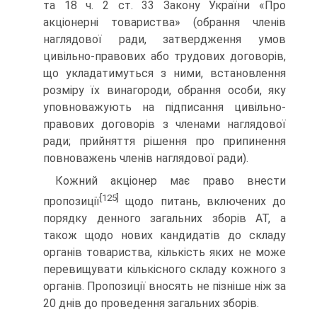
та 18 ч. 2 ст. 33 Закону України «Про
акціонерні товариства» (обрання членів
нагля­дової ради, затвердження умов
цивільно-правових або тру­дових договорів,
що укладатимуться з ними, встановлення
розміру їх винагороди, обрання особи, яку
уповноважують на підписання цивільно-
правових договорів з членами на­глядової
ради; прийняття рішення про припинення
повно­важень членів наглядової ради).
Кожний акціонер має право внести
[125]
пропозиції
щодо питань, включених до
порядку денного загальних зборів АТ, а
також щодо нових кандидатів до складу
органів товарис­тва, кількість яких не може
перевищувати кількісного скла­ду кожного з
органів. Пропозиції вносять не пізніше ніж за
20 днів до проведення загальних зборів.