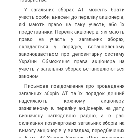
У загальних зборах АТ можуть брати
участь особи, вне­сені до переліку акціонерів,
які мають право на таку участь, або їх
представники. Перелік акціонерів, які мають
право на участь у загальних зборах,
складається у порядку, вста­новленому
законодавством про депозитарну систему
Украї­ни. Обмеження права акціонера на
участь у загальних збо­рах встановлюються
законом.
Письмове повідомлення про проведення
загальних збо­рів АТ та їх порядок денний
надсилають кожному акціоне­ру,
зазначеному в переліку акціонерів на дату,
визначену наглядовою радою, а в разі
скликання позачергових загаль­них зборів на
вимогу акціонерів у випадках, передбачених
ч. 6 ст. 47 Закону України «Про акціонерні