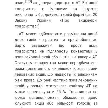
[117]
права
акціоне­ра щодо цього АТ. Всі акції
товариства є іменними та існують
виключно в бездокументарній формі (ст. 20
Закону України «Про акціонерні
товариства»).
АТ може здійснювати розміщення акцій
двох типів - простих та привілейованих.
Варто зауважити, що прості акції
товариства не підлягають конвертації у
привілейовані акції або інші цінні папери АТ.
Статутом товариства може передбачатися
розміщення одного чи кількох класів приві­
лейованих акцій, що надають їх власникам
різні права. До речі, частина привілейованих
акцій у розмірі статутного ка­піталу АТ не
може перевищувати 25 %. Товариство не
може встановлювати обмеження щодо
кількості акцій або кількос­ті голосів за