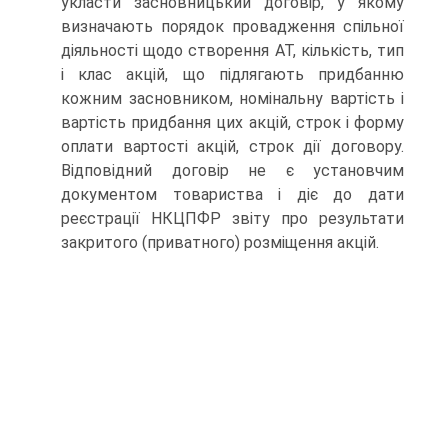
укласти засновницький договір, у якому
визначають порядок провадження спільної
діяльності щодо створення АТ, кількість, тип
і клас акцій, що підлягають придбанню
кожним засновником, номінальну вар­тість і
вартість придбання цих акцій, строк і форму
оплати вартості акцій, строк дії договору.
Відповідний договір не є установчим
документом товариства і діє до дати
реєстрації НКЦПФР звіту про результати
закритого (приватного) розмі­щення акцій.