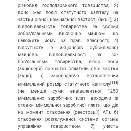
різновид госпо­дарського товариства; 2)
воно має поділ статутного капіталу на
частки рівної номінальної вартості (акції); 3)
відповідаль­ність товариства за своїми
зобов'язаннями виключно май­ном, що
належить йому на праві власності; 4)
відсутність в акціонерів субсидіарної
майнової відповідальності за зо­
бов'язаннями товариства, якщо вони
(акціонери) повністю сплатили свої частки
(акції); 5) законодавчо встановлений
[111]
мінімальний розмір статутного капіталу
(не менше суми, еквівалентної 1250
мінімальних заробітних плат, виходячи зі
ставки мінімальної заробітної плати, що діє
на момент створення (реєстрації) АТ); 6)
створення розгалуженої систе­ми органів
управління товариством; 7) участь