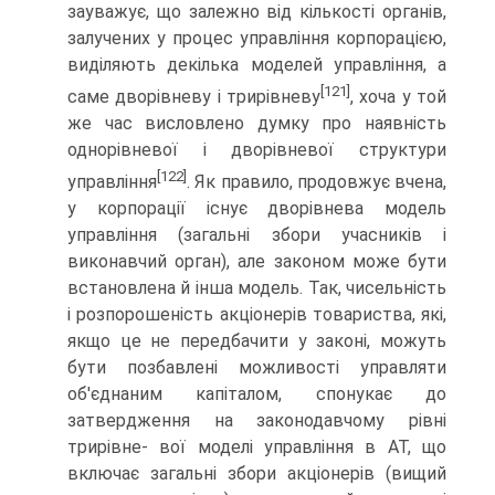
зауважує, що залежно від кількості органів,
залучених у процес управлін­ня корпорацією,
виділяють декілька моделей управління, а
[121]
саме дворівневу і трирівневу
, хоча у той
же час висловлено думку про наявність
однорівневої і дворівневої структури
[122]
управління
. Як правило, продовжує вчена,
у корпорації іс­нує дворівнева модель
управління (загальні збори учасників і
виконавчий орган), але законом може бути
встановлена й інша модель. Так, чисельність
і розпорошеність акціонерів товариства, які,
якщо це не передбачити у законі, можуть
бути позбавлені можливості управляти
об'єднаним капіталом, спонукає до
затвердження на законодавчому рівні
трирівне- вої моделі управління в АТ, що
включає загальні збори акціо­нерів (вищий