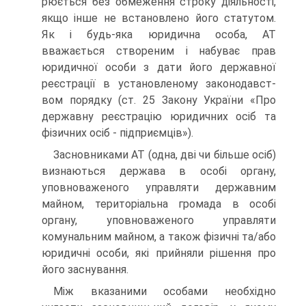
рюється без обмеження строку діяльності,
якщо інше не встановлено його статутом.
Як і будь-яка юридична особа, АТ
вважається створеним і набуває прав
юридичної особи з да­ти його державної
реєстрації в установленому законодавст­
вом порядку (ст. 25 Закону України «Про
державну реєстра­цію юридичних осіб та
фізичних осіб - підприємців»).
Засновниками АТ (одна, дві чи більше осіб)
визнаються держава в особі органу,
уповноваженого управляти державним
майном, територіальна громада в особі
органу, уповноваженого управляти
комунальним майном, а також фізичні та/або
юри­дичні особи, які прийняли рішення про
його заснування.
Між вказаними особами необхідно