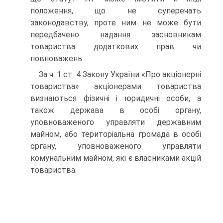
положення, що не суперечать
законодавству, проте ним не може бути
передбачено надання засновникам
товариства додаткових прав чи
повноважень.
За ч. 1 ст. 4 Закону України «Про акціонерні
товарист­ва» акціонерами товариства
визнаються фізичні і юридичні особи, а
також держава в особі органу,
уповноваженого управляти державним
майном, або територіальна громада в особі
органу, уповноваженого управляти
комунальним май­ном, які є власниками акцій
товариства.