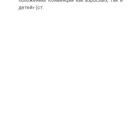
положениях Конвенции как взрослых, так и
детей» (ст.