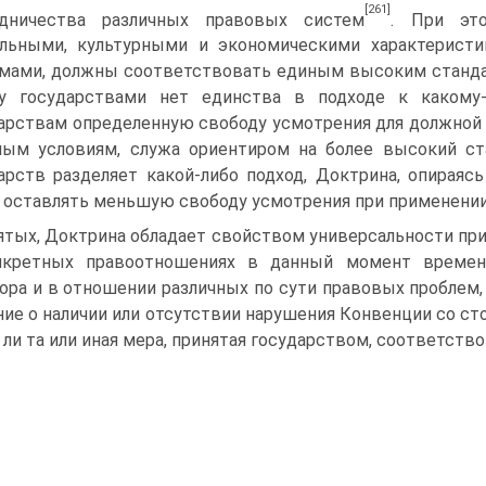
[261]
удничества различных правовых систем
. При это
льными, культурными и экономическими характерист
мами, должны соответствовать единым высоким стандарт
у государствами нет единства в подходе к какому-
арствам определенную свободу усмотрения для должной
ым условиям, служа ориентиром на более высокий ста
арств разделяет какой-либо подход, Доктрина, опираяс
 оставлять меньшую свободу усмотрения при применении
ятых, Доктрина обладает свойством универсальности при
нкретных правоотношениях в данный момент времен
ора и в отношении различных по сути правовых проблем,
ие о наличии или отсутствии нарушения Конвенции со сто
 ли та или иная мера, принятая государством, соответств