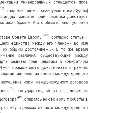
ментации универсальных стандартов прав
252]
: «под влиянием формируемого им [Судом]
 стандарт защиты прав человека действует
ковым образом. А это обязательное условие
[253]
ставе Совета Европы
, согласно статье 1
ьшего единства между его Членами во имя
я их общим достоянием…». В то же время
нимание различия, существующие между
арты защиты прав человека в конкретном
. Имея возможность действовать в рамках
 условий выполнения своего международного
 нарушение норм международного договора
[255]
реса
, государства, могут эффективнее,
[256]
договора
, опираясь на свой опыт работы в
рактику в рамках данного международного