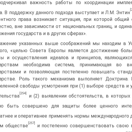
подчеркивал важность работы по координации импле
[
а. В поддержку данного подхода выступает и Л.М. Энтин
нтного права возникает ситуация, при которой общий
стно, вне зависимости от национальных границ, и одина
ижения государств и в других сферах».
ажение указанных выше соображений мы находим в У
ого, «целью Совета Европы является достижение бол
ты и осуществления идеалов и принципов, являющихс
дарствам необходима система, принимающая во в
дарствами и позволяющая постепенно повышать станд
арстве. Роль такого механизма выполняет Доктрина
еленной свободы усмотрения при (1) выборе средств и
[254]
тельства
и (2) выявлении обстоятельств, в которых
но быть совершено для защиты более ценного инте
атнее и оперативнее применять нормы международного 
[257]
ом обществе
и постепенно совершенствовать свою п