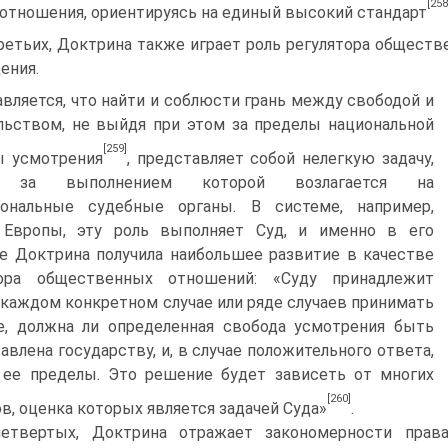
[258
отношения, ориентируясь на единый высокий стандарт
ретьих, Доктрина также играет роль регулятора общест
ения.
вляется, что найти и соблюсти грань между свободой и
льством, не выйдя при этом за пределы национальной
[259]
ы усмотрения
, представляет собой нелегкую задачу,
р за выполнением которой возлагается на
иональные судебные органы. В системе, например,
 Европы, эту роль выполняет Суд, и именно в его
е Доктрина получила наибольшее развитие в качестве
тора общественных отношений: «Суду принадлежит
 каждом конкретном случае или ряде случаев принимать
е, должна ли определенная свобода усмотрения быть
авлена государству, и, в случае положительного ответа,
 ее пределы. Это решение будет зависеть от многих
[260]
в, оценка которых является задачей Суда»
.
етвертых, Доктрина отражает закономерности прав