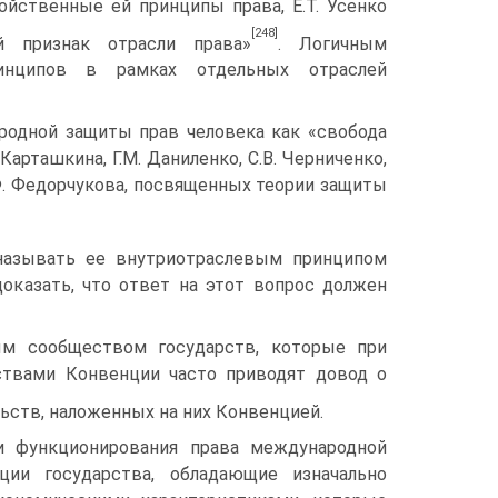
ойственные ей принципы права, Е.Т. Усенко
[248]
й признак отрасли права»
. Логичным
ринципов в рамках отдельных отраслей
родной защиты прав человека как «свобода
Карташкина, Г.М. Даниленко, С.В. Черниченко,
.Ф. Федорчукова, посвященных теории защиты
называть ее внутриотраслевым принципом
оказать, что ответ на этот вопрос должен
ым сообществом государств, которые при
ствами Конвенции часто приводят довод о
ьств, наложенных на них Конвенцией.
и функционирования права международной
ции государства, обладающие изначально