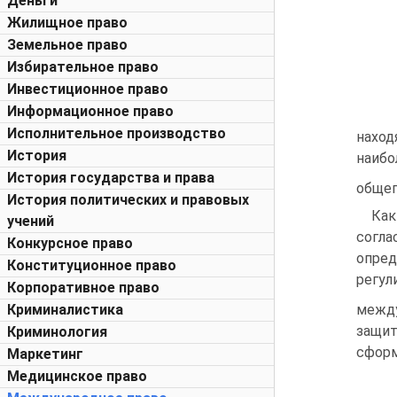
Деньги
Жилищное право
Земельное право
Избирательное право
Инвестиционное право
Информационное право
Исполнительное производство
наход
История
наибо
История государства и права
общеп
История политических и правовых
Как
учений
согла
Конкурсное право
опре
Конституционное право
регу
Корпоративное право
Криминалистика
межд
защи
Криминология
сформ
Маркетинг
Медицинское право