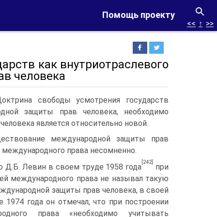
Помощь проекту
<<
↑
>>
дарств как внутриотраслевого
ав человека
октрина свободы усмотрения государств
одной защиты прав человека, необходимо
человека является относительно новой.
ествование международной защиты прав
и международного права несомненно.
[242]
о Д.Б. Левин в своем труде 1958 года
при
лей международного права не называл такую
еждународной защиты прав человека, в своей
е 1974 года он отмечал, что при построении
одного права «необходимо учитывать