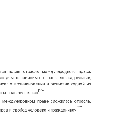
ется новая отрасль международного права,
юдям, независимо от расы, языка, религии,
писал о возникновении и развитии «одной из
[246]
ты прав человека»
.
ом международном праве сложилась отрасль,
[247]
рав и свобод человека и гражданина»
.