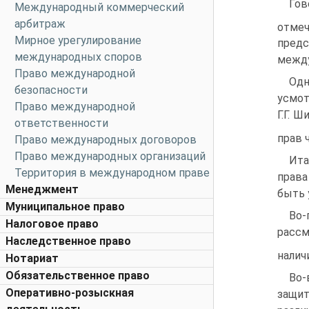
Гов
Международный коммерческий
арбитраж
отме
Мирное урегулирование
пред
международных споров
между
Право международной
Одн
безопасности
усмот
Право международной
Г.Г. 
ответственности
прав 
Право международных договоров
Право международных организаций
Ита
Территория в международном праве
права
Менеджмент
быть 
Муниципальное право
Во-
Налоговое право
рассм
Наследственное право
налич
Нотариат
Обязательственное право
Во-
Оперативно-розыскная
защи