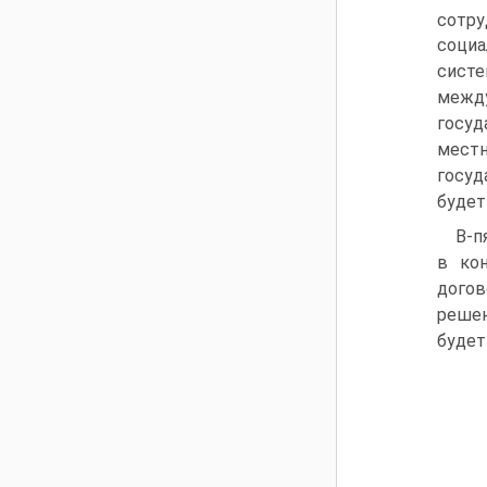
сотр
социа
систе
межд
госуд
местн
госуд
будет
В-п
в ко
догов
решен
будет