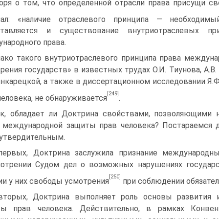
оря о том, что определенной отрасли права присущи св
чал: «наличие отраслевого принципа — необходимы
ставляется и существование внутриотраслевых п
народного права.
ако такого внутриотраслевого принципа права междуна
рения государств» в известных трудах О.И. Тиунова, А.В. 
Шинкарецкой, а также в диссертационном исследовании Я
[249]
человека, не обнаруживается
.
к, обладает ли Доктрина свойствами, позволяющими 
 международной защиты прав человека? Постараемся д
утвердительным.
первых, Доктрина заслужила признание международн
отрении Судом дел о возможных нарушениях государ
[250]
ии у них свободы усмотрения
при соблюдении обязател
вторых, Доктрина выполняет роль основы развития 
ты прав человека. Действительно, в рамках Конвен