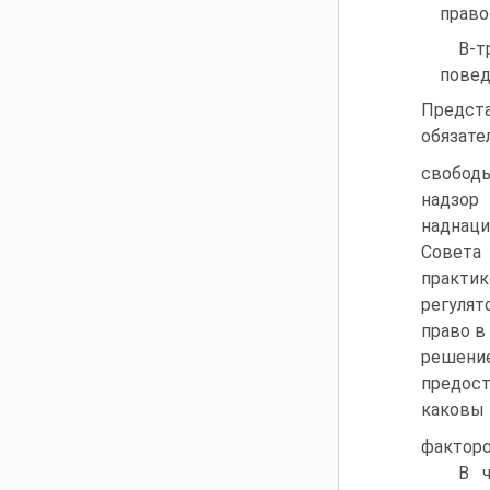
право
В-т
повед
Предста
обязате
свобод
надзо
наднац
Совета
практик
регуля
право в
решени
предост
каковы
факторо
В ч