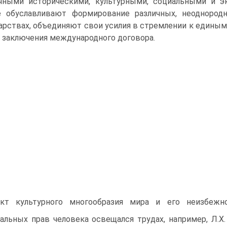
чными историческими, культурными, социальными и э
е обуславливают формирование различных, неодноро
арствах, объединяют свои усилия в стремлении к едины
 заключения международного договора.
кт культурного многообразия мира и его неизбежн
альных прав человека освещался трудах, например, Л.Х