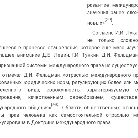
развитие междунаро
значения ранее сло
[243]
новых»
.
Согласно И.И. Лук
не только сложно
ящееся в процессе становления, которое еще мало изуч
льшее внимание Д.Б. Левин, Г.И. Тункин, Д.И. Фельдман,
ризнанной системы международного права не существуе
 отмечал Д.И. Фельдман, «отраслью международного п
сованных юридических норм, регулирующих более или 
деленного вида, совокупность, характеризуемую
лирования, качественным своеобразием, существ
[245]
ународного общения»
. Область общественных отнош
ты прав человека как самостоятельной отраслью ме
улирована в Доктрине международного права.