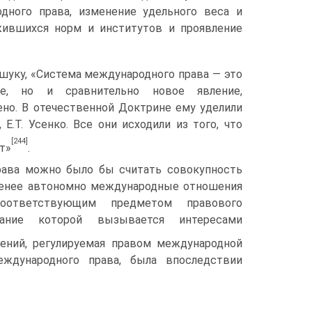
дного права, изменение удельного веса и
жившихся норм и институтов и проявление
ашуку, «Система международного права — это
е, но и сравнительно новое явление,
ено. В отечественной Доктрине ему уделили
 Е.Т. Усенко. Все они исходили из того, что
[244]
т»
.
рава можно было бы считать совокупность
менее автономно международные отношения
 соответствующим предметом правового
ование которой вызывается интересами
ений, регулируемая правом международной
ждународного права, была впоследствии