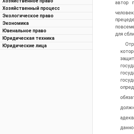
Хозяйственное право
автор 
Хозяйственный процесс
человек
Экологическое право
прецеде
Экономика
повсеме
Ювенальное право
для сбл
Юридическая техника
Отр
Юридические лица
котор
защи
госу
госу
госуд
опред
обяза
долж
адекв
данн