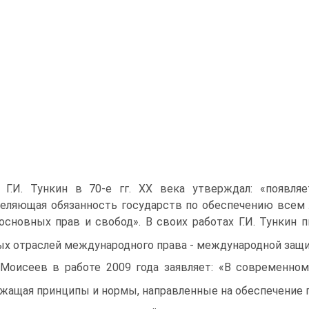
 Г.И. Тункин в 70-е гг. XX века утверждал: «появля
еляющая обязанность государств по обеспечению всем л
 основных прав и свобод». В своих работах Г.И. Тункин 
х отраслей международного права - международной защи
. Моисеев в работе 2009 года заявляет: «В современн
жащая принципы и нормы, направленные на обеспечение п