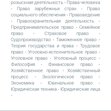
розыскная деятельность
Права человека
-
Право зарубежных стран
Право
-
-
социального обеспечения
Правоведение
-
Правоохранительная деятельность
-
-
Предпринимательское право
Семейное
-
право
Страховое право
-
-
Судопроизводство
Таможенное право
-
-
Теория государства и права
Трудовое
-
право
Уголовно-исполнительное право
-
-
Уголовное право
Уголовный процесс
-
-
Философия
Финансовое право
-
-
Хозяйственное право
Хозяйственный
-
процесс
Экологическое право
-
-
Экономика
Ювенальное право
-
-
Юридическая техника
Юридические лица
-
-