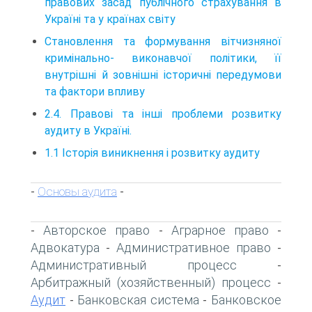
правових засад публічного страхування в
Україні та у країнах світу
Становлення та формування вітчизняної
кримінально- виконавчої політики, її
внутрішні й зовнішні історичні передумови
та фактори впливу
2.4. Правові та інші проблеми розвитку
аудиту в Україні.
1.1 Історія виникнення і розвитку аудиту
Основы аудита
-
-
Авторское право
Аграрное право
-
-
-
Адвокатура
Административное право
-
-
Административный процесс
-
Арбитражный (хозяйственный) процесс
-
Аудит
Банковская система
Банковское
-
-