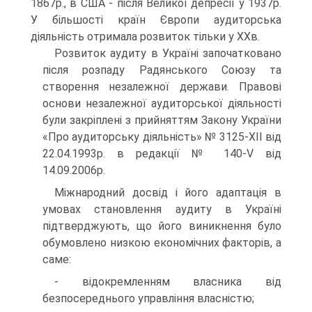
1867р., в США - після Великої депресії у 1937р.
У більшості країн Європи аудиторська
діяльність отримала розвиток тільки у ХХв.
Розвиток аудиту в Україні започатковано
після розпаду Радянського Союзу та
створення незалежної держави. Правові
основи незалежної аудиторської діяльності
були закріплені з прийняттям Закону України
«Про аудиторську діяльність» № 3125-ХІІ від
22.04.1993р. в редакції № 140-V від
14.09.2006р.
Міжнародний досвід і його адаптація в
умовах становлення аудиту в Україні
підтверджують, що його виникнення було
обумовлено низкою економічних факторів, а
саме:
- відокремленням власника від
безпосереднього управління власністю;