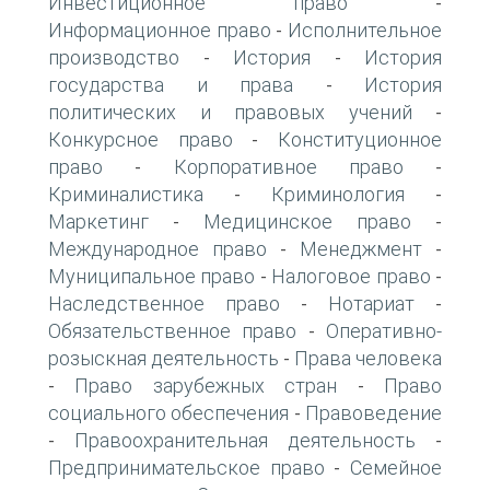
Инвестиционное право
-
Информационное право
Исполнительное
-
производство
История
История
-
-
государства и права
История
-
политических и правовых учений
-
Конкурсное право
Конституционное
-
право
Корпоративное право
-
-
Криминалистика
Криминология
-
-
Маркетинг
Медицинское право
-
-
Международное право
Менеджмент
-
-
Муниципальное право
Налоговое право
-
-
Наследственное право
Нотариат
-
-
Обязательственное право
Оперативно-
-
розыскная деятельность
Права человека
-
Право зарубежных стран
Право
-
-
социального обеспечения
Правоведение
-
Правоохранительная деятельность
-
-
Предпринимательское право
Семейное
-