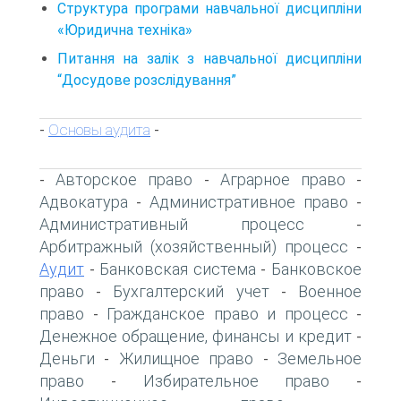
Структура програми навчальної дисципліни
«Юридична техніка»
Питання на залік з навчальної дисципліни
“Досудове розслідування”
Основы аудита
-
-
Авторское право
Аграрное право
-
-
-
Адвокатура
Административное право
-
-
Административный процесс
-
Арбитражный (хозяйственный) процесс
-
Аудит
Банковская система
Банковское
-
-
право
Бухгалтерский учет
Военное
-
-
право
Гражданское право и процесс
-
-
Денежное обращение, финансы и кредит
-
Деньги
Жилищное право
Земельное
-
-
право
Избирательное право
-
-