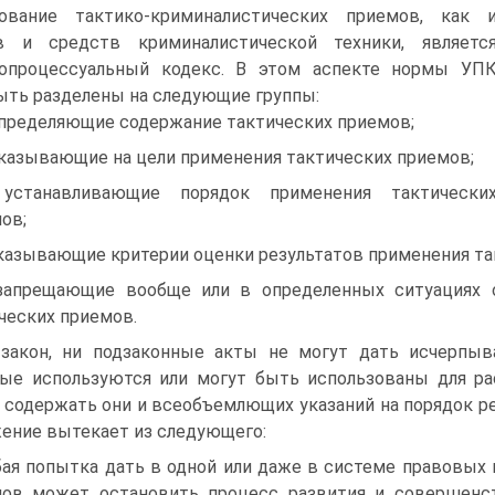
зование тактико-криминалистических приемов, как 
в и средств криминалистической техники, являетс
нопроцессуальный кодекс. В этом аспекте нормы УП
ыть разделены на следующие группы:
определяющие содержание тактических приемов;
указывающие на цели применения тактических приемов;
 устанавливающие порядок применения тактически
ов;
указывающие критерии оценки результатов применения та
запрещающие вообще или в определенных ситуациях 
ческих приемов.
закон, ни подзаконные акты не могут дать исчерпыв
ые используются или могут быть использованы для ра
 содержать они и всеобъемлющих указаний на порядок ре
ение вытекает из следующего:
ая попытка дать в одной или даже в системе правовых
ов может остановить процесс развития и совершенс