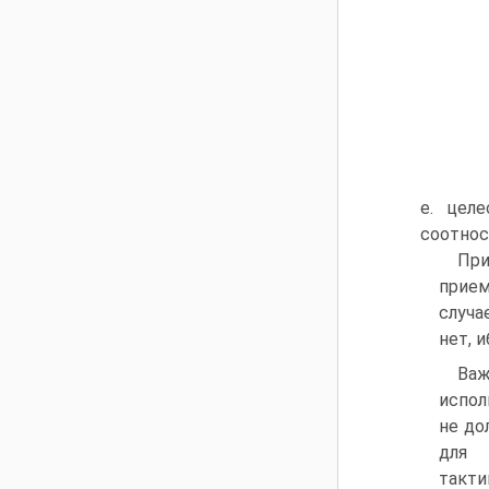
е. цел
соотнос
При
прием
случа
нет, 
Ва
испол
не до
для 
такт