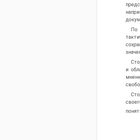
пред
напр
докум
По 
такти
сохра
значе
Сто
и обл
мнени
свобо
Сто
своег
понят