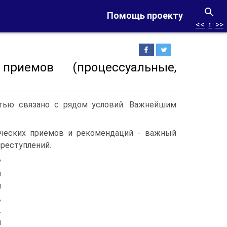
Помощь проекту
<<
↑
>>
риемов (процессуальные,
тью связано с рядом условий. Важнейшим
ических приемов и рекомендаций - важный
преступлений.
у
и
и
,
.
м