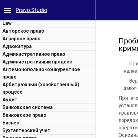
Pravo.Studio
Law
Авторское право
Аграрное право
Проб
Адвокатура
крим
Административное право
Административный процесс
При
Антимонопольно-конкурентное
являе
право
Вер
Арбитражный (хозяйственный)
залог
процесс
При эт
Аудит
устано
Банковская система
правил,
Банковское право
порядок
Бизнес
операт
Бухгалтерский учет
Основ