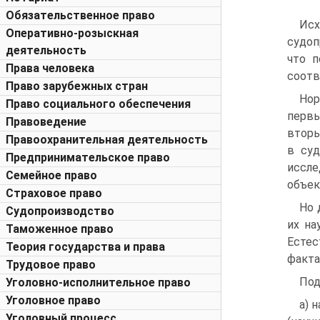
Обязательственное право
Исх
Оперативно-розыскная
судоп
деятельность
что п
Права человека
соотв
Право зарубежных стран
Нор
Право социального обеспечения
первы
Правоведение
вторы
Правоохранительная деятельность
в суд
Предпринимательское право
иссле
Семейное право
объек
Страховое право
Но 
Судопроизводство
их на
Таможенное право
Естес
Теория государства и права
факта,
Трудовое право
Под
Уголовно-исполнительное право
Уголовное право
а) 
Уголовный процесс