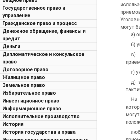
Вещное право
исполь
Государственное право и
приемо
управление
Уголов
Гражданское право и процесс
могут б
Денежное обращение, финансы и
а) 
кредит
б) 
Деньги
Дипломатическое и консульское
в)
право
прием
Договорное право
г) 
Жилищное право
д) 
Земельное право
такти
Избирательное право
Ни 
Инвестиционное право
котор
Информационное право
могут
Исполнительное производство
полож
История
История государства и права
люб
прием
История политических и правовых