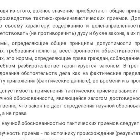
одя из этого, важное значение приобретают общие при
роизводстве тактико-криминалистических приемов. Доп
о своему характеру, содержанию и целенаправленнос
етствовать (не противоречить) духу и букве закона, а их
мы, определяющие общие принципы допустимости прим
х, требования полноты, всесторонности, объективности,
х, это нормы, определяющие права граждан, соблюдение
ебном разбирательстве гарантируется законом. В-тре
дования обстоятельств дела как на фактические преде
ту приложения (фактические данные), во времени и в про
допустимость применения тактических приемов зависит не
учной обоснованности, являющейся залогом достоверно
твенно, что закон не дает определения научной обоснова
 а не права.
 научной обоснованностью тактических приемов следует
научность приема - по источнику происхождения (результа