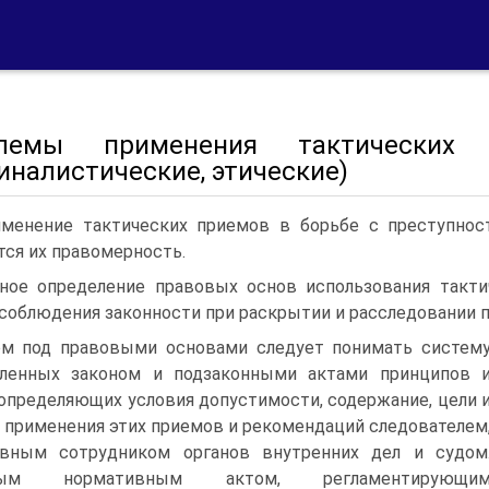
лемы применения тактических п
иналистические, этические)
менение тактических приемов в борьбе с преступнос
тся их правомерность.
ное определение правовых основ использования такт
 соблюдения законности при раскрытии и расследовании 
ом под правовыми основами следует понимать систем
вленных законом и подзаконными актами принципов 
 определяющих условия допустимости, содержание, цели 
 применения этих приемов и рекомендаций следователем
ивным сотрудником органов внутренних дел и судом
ным нормативным актом, регламентирующи