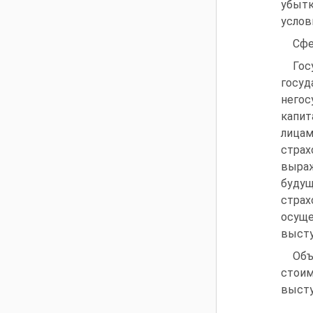
убытк
услов
Сфе
Гос
госу
негос
капит
лицам
стра
выра
буду
страх
осуще
высту
Объ
стоим
высту