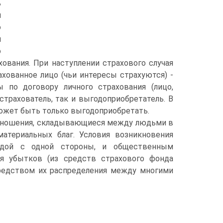
ь
н
о
м
о
хования. При наступлении страхового случая
хованное лицо (чьи интересы страхуются) -
 по договору личного страхования (лицо,
трахователь, так и выгодоприобретатель. В
ожет быть только выгодоприобретать.
отношения, складывающиеся между людьми в
материальных благ. Условия возникновения
одой с одной стороны, и общественным
ия убытков (из средств страхового фонда
осредством их распределения между многими