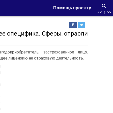
Помощь проекту
<<
↑
>>
 ее специфика. Сферы, отрасли
одоприобретатель, застрахованное лицо.
ее лицензию на страховую деятельность.
й
и
Т
м
в
е
е
я