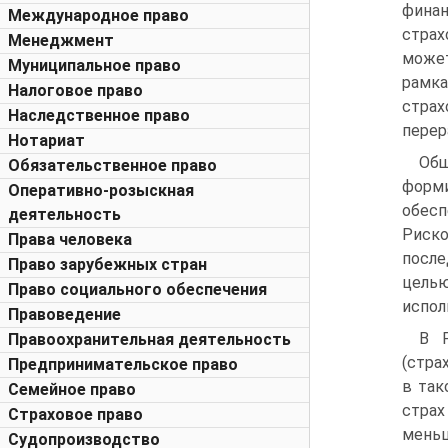
фина
Международное право
страх
Менеджмент
может
Муниципальное право
рамка
Налоговое право
страх
Наследственное право
перер
Нотариат
Общ
Обязательственное право
форми
Оперативно-розыскная
обесп
деятельность
Риско
Права человека
после
Право зарубежных стран
цель
Право социального обеспечения
испол
Правоведение
В Р
Правоохранительная деятельность
(стра
Предпринимательское право
в так
Семейное право
страх
Страховое право
меньш
Судопроизводство