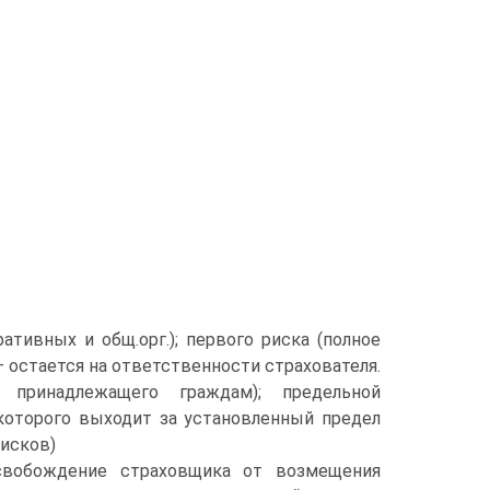
тивных и общ.орг.); первого риска (полное
 остается на ответственности страхователя.
 принадлежащего граждам); предельной
 которого выходит за установленный предел
рисков)
свобождение страховщика от возмещения