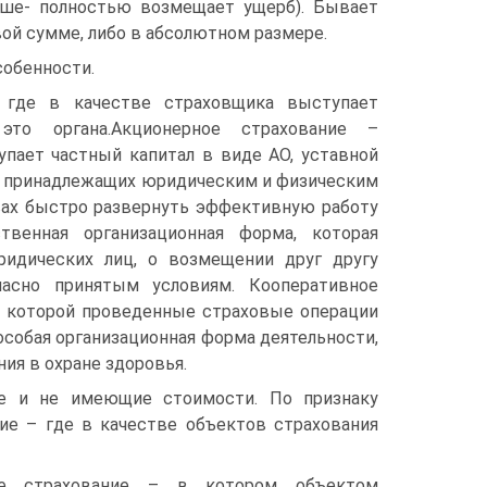
ьше- полностью возмещает ущерб). Бывает
вой сумме, либо в абсолютном размере.
собенности.
, где в качестве страховщика выступает
это органа.Акционерное страхование –
упает частный капитал в виде АО, уставной
г, принадлежащих юридическим и физическим
твах быстро развернуть эффективную работу
твенная организационная форма, которая
идических лиц, о возмещении друг другу
асно принятым условиям. Кооперативное
ри которой проведенные страховые операции
собая организационная форма деятельности,
ия в охране здоровья.
ие и не имеющие стоимости. По признаку
ие – где в качестве объектов страхования
ое страхование – в котором объектом