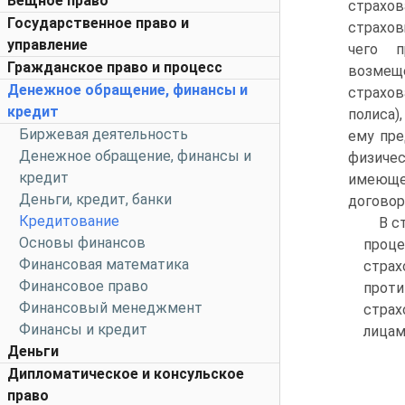
Вещное право
страхо
Государственное право и
страхов
управление
чего п
Гражданское право и процесс
возмеще
Денежное обращение, финансы и
страхов
кредит
полиса)
Биржевая деятельность
ему пре
Денежное обращение, финансы и
физичес
кредит
имеющее
Деньги, кредит, банки
договор
Кредитование
В с
Основы финансов
проце
Финансовая математика
стра
Финансовое право
проти
Финансовый менеджмент
страх
Финансы и кредит
лицам
Деньги
Дипломатическое и консульское
право