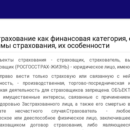
трахование как финансовая категория,
мы страхования, их особенности
ъекты страхования - страховщик, страхователь, выг
овщик (РОСГОССТРАХ-ЖИЗНЬ) - юридическое лицо, имеющ
право вести только страховую или связанную с не
ность, - производственная, торгово-посредническая 
кая деятельность для страховщиков запрещена. ОБЪЕК
 - имущественные интересы, связанные с причинение
доровью Застрахованного лица, а также его смертью 
тате несчастного случая.Страхователь - любо
ское или дееспособное физическое лицо, заключивше
аховщиком договор страхования, либо являющеес