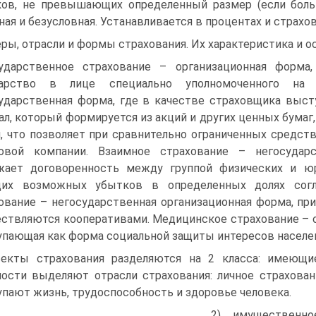
ов, не превышающих определенный размер (если бол
ная и безусловная. Устанавливается в процентах и страхо
ры, отрасли и формы страхования. Их характеристика и о
ударственное страхование – организационная форма
дарство в лице специально уполномоченного на 
ударственная форма, где в качестве страховщика выст
ал, который формируется из акций и других ценных бума
, что позволяет при сравнительно ограниченных средс
ховой компании. Взаимное страхование – негосударс
жает договоренность между группой физических и юр
щих возможных убытков в определенных долях согл
ование – негосударственная организационная форма, п
ствляются кооперативами. Медицинское страхование – о
пающая как форма социальной защиты интересов населен
екты страхования разделяются на 2 класса: имеющ
ости выделяют отрасли страхования: личное страхован
пают жизнь, трудоспособность и здоровье человека.
2) имущественн