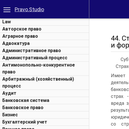
Pravo.Studio
Law
Авторское право
Аграрное право
44. С
Адвокатура
и фор
Административное право
Административный процесс
Суб
Антимонопольно-конкурентное
Страх
право
Имеет 
Арбитражный (хозяйственный)
деятель
процесс
банковс
Аудит
страх.
Банковская система
вреда з
Банковское право
резуль
Бизнес
юридиче
Бухгалтерский учет
со стр