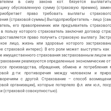
вателем в силу закона кот. бязуется выплатит
щику обусловленную сумму (страховую премию), заме
риобретает право требовать выплаты страховог
ния (страховой суммы).Выгодоприобретатель - лицо (са
атель, его правопреемник или предъявитель страховог
, в пользу которого страхователь заключил договор стра
доставляется право получить страховую выплату. Застра
кое лицо, жизнь или здоровье которого застрахованы
 страховой интерес). В его роли может выступать как с
е имущественного страхования застрахованным лицом м
траховании реализуются определенные экономические 
ссе производства, обращения, обмена и потребления 
ховой д-ти: противоречия между человеком и прир
воречиям с другой. Страхование – способ возмещен
овой организации), которые потерпело ф.л. или ю.л., п
и (страховой совокупностью).