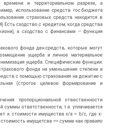
 времени и территориальном разрезе, а
ример, использование средств гос.бюджета
льзование страховых средств находится в
4) Есть сходство с кредитом, когда средства
изни), а сходство с финансами – функция
рахового фонда ден.средств, которые могут
возмещение ущерба и личное материальное
инимизация ущерба. Специфические функции:
 страхового фонда на уменьшение степени и
средств с помощью страхования на дожитие с
ольная (строгое целевое формирование и
чения: пропорциональной отвественности
й суммы ответственности, т.е. уплачивается
ет к стоимости имущества х/а = b/c, где х-
 – стоимость имущетсва => сумма как правило