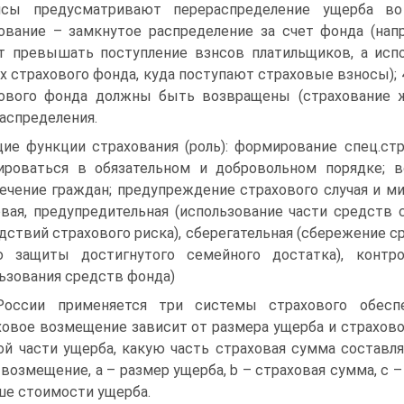
нсы предусматривают перераспределение ущерба во
ование – замкнутое распределение за счет фонда (нап
 превышать поступление взнсов платильщиков, а испо
х страхового фонда, куда поступают страховые взносы); 
ового фонда должны быть возвращены (страхование ж
аспределения.
ие функции страхования (роль): формирование спец.ст
роваться в обязательном и добровольном порядке; 
ечение граждан; предупреждение страхового случая и м
вая, предупредительная (использование части средств
дствий страхового риска), сберегательная (сбережение 
ю защиты достигнутого семейного достатка), контр
ьзования средств фонда)
оссии применяется три системы страхового обеспе
ховое возмещение зависит от размера ущерба и страхово
ой части ущерба, какую часть страховая сумма составля
 возмещение, а – размер ущерба, b – страховая сумма, с
е стоимости ущерба.