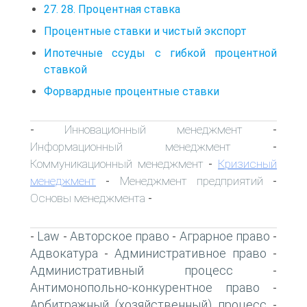
27. 28. Процентная ставка
Процентные ставки и чистый экспорт
Ипотечные ссуды с гибкой процентной
ставкой
Форвардные процентные ставки
Инновационный менеджмент
-
-
Информационный менеджмент
-
Коммуникационный менеджмент
Кризисный
-
менеджмент
Менеджмент предприятий
-
-
Основы менеджмента
-
Law
Авторское право
Аграрное право
-
-
-
-
Адвокатура
Административное право
-
-
Административный процесс
-
Антимонопольно-конкурентное право
-
Арбитражный (хозяйственный) процесс
-