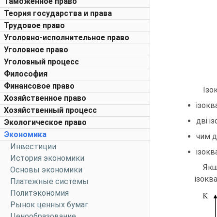
Таможенное право
Теория государства и права
Трудовое право
Уголовно-исполнительное право
Уголовное право
Уголовный процесс
Философия
Финансовое право
Ізо
Хозяйственное право
ізокв
Хозяйственный процесс
дві і
Экологическое право
Экономика
чим д
Инвестиции
ізокв
История экономики
Якщ
Основы экономики
ізоква
Платежные системы
Политэкономия
Рынок ценных бумаг
Ценообразование