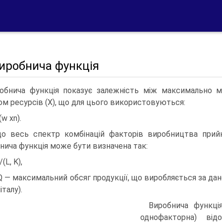
Виробнича функція
обнича функція показує залежність між максимально м
ом ресурсів (X), що для цього використовуються:
w xn).
о весь спектр комбінацій факторів виробництва прийнят
нича функція може бути визначена так:
/(L, K),
Q — максимальний обсяг продукції, що виробляється за да
італу).
Виробнича функці
однофакторна) ві