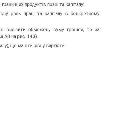
раничних продуктів праці та капіталу:
осну роль праці та капіталу в конкретному
же виділити обмежену суму грошей, то за
АВ на рис. 14.3).
талу), що мають рівну вартість: