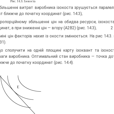
більшенні витрат виробника ізокоста зрушується паралель
т ближче до початку координат (рис. 14.3);
ропорційному збільшенні цін на обидва ресурси, ізокос
динат, а при зниженні цін — вгору (А2В2) (рис. 14.
міні цін факторів нахил із окости змінюється. На рис 14.3
В1).
о сполучити на одній площині карту ізоквант та ізокос
ваги виробника. Оптимальний стан виробника — точка до
ижче до початку координат (рис. 14.4).