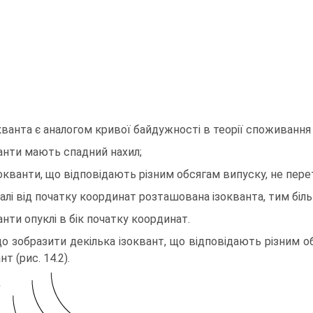
кванта є аналогом кривої байдужності в теорії споживання 
анти мають спадний нахил;
зокванти, що відповідають різним обсягам випуску, не пер
алі від початку координат розташована ізокванта, тим біль
анти опуклі в бік початку координат.
о зобразити декілька ізоквант, що відповідають різним о
нт (рис. 14.2).