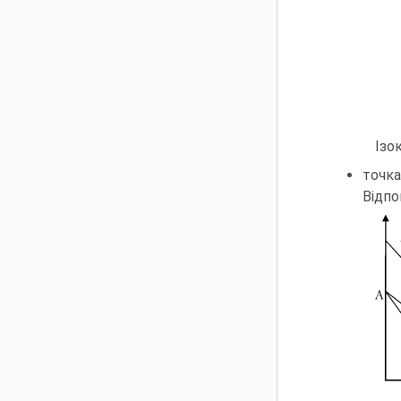
Ізо
точк
Відпо