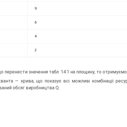
9
6
4
2
о перенести значення табл. 14.1 на площину, то отримуємо
кванта — крива, що показує всі можливі комбінації ресу
ваний обсяг виробництва Q.