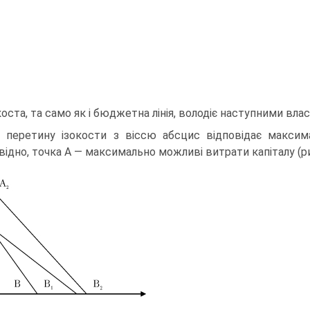
коста, та само як і бюджетна лінія, володіє наступними вл
а перетину ізокости з віссю абсцис відповідає максим
відно, точка А — максимально можливі витрати капіталу (рис