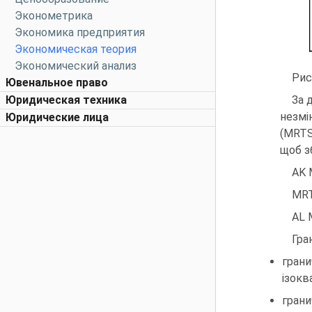
Эконометрика
Экономика предприятия
Экономическая теория
Экономический анализ
Рис
Ювенальное право
Юридическая техника
За 
незмі
Юридические лица
(MRTS
щоб з
AK 
MRTS
AL 
Гра
грани
ізокв
грани