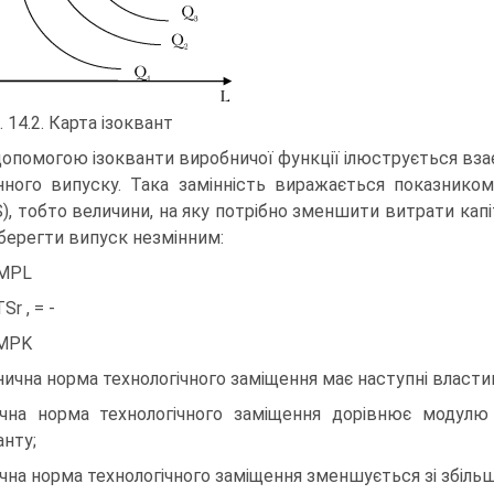
. 14.2. Карта ізоквант
допомогою ізокванти виробничої функції ілюструється взає
нного випуску. Така замінність виражається показником
), тобто величини, на яку потрібно зменшити витрати капі
берегти випуск незмінним:
MPL
r , = -
MPK
нична норма технологічного заміщення має наступні власти
чна норма технологічного заміщення дорівнює модулю п
анту;
чна норма технологічного заміщення зменшується зі збіль