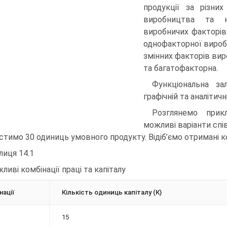
продукції за різни
виробництва та не
виробничих факторів.
однофакторної виробни
змінних факторів вир
та багатофакторна.
Функціональна за
графічній та аналітич
Розглянемо прик
можливі варіанти спі
стимо 30 одиниць умовного продукту. Відіб’ємо отримані ком
лиця 14.1
ливі комбінації праці та капіталу
нації
Кількість одиниць капіталу (К)
15