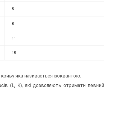
5
8
11
15
 криву яка називається ізоквантою.
рсів (L, K), які дозволяють отримати певний