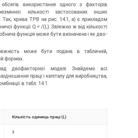
х обсягів використання одного з факторів
змінної кількості застосованих інших
 Так, крива ТРВ на рис. 14.1, а) є прикладом
чої функції Q = /(L). Залежно ж від кількості
обнича функція може бути визначена і як дво-
лежність може бути подана в табличній,
ній формах.
лад двофакторної моделі. Знайдемо всі
ввідношення праці і капіталу для виробництва,
бінації в табл. 14.1.
Кількість одиниць праці (L)
3