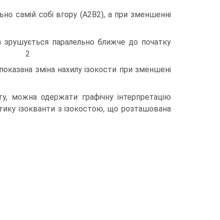
но самій собі вгору (А2В2), а при зменшенні
та зрушується паралельно ближче до початку
3); 2 2
. показана зміна нахилу ізокости при зменшені
ту, можна одержати графічну інтерпретацію
тику ізокванти з ізокостою, що розташована