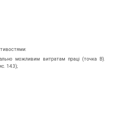
астивостями:
ально можливим витратам праці (точка В).
. 14.3);