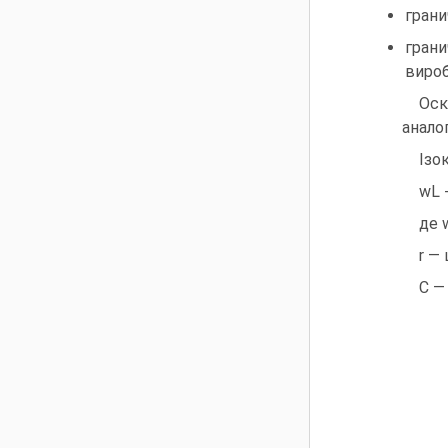
грани
грани
вироб
Оск
анало
Ізо
wL +
де 
r — 
C —