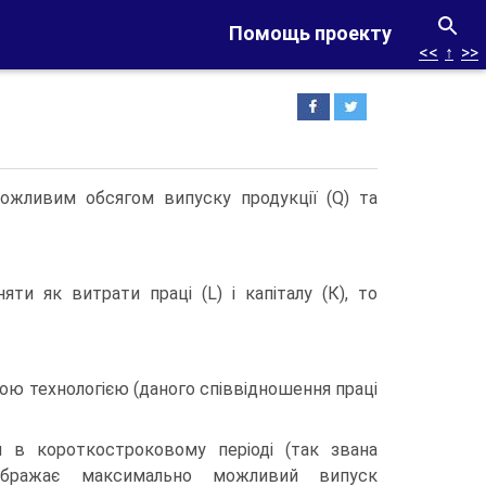
Помощь проекту
<<
↑
>>
ожливим обсягом випуску продукції (Q) та
и як витрати праці (L) і капіталу (К), то
ною технологією (даного співвідношення праці
я в короткостроковому періоді (так звана
дображає максимально можливий випуск