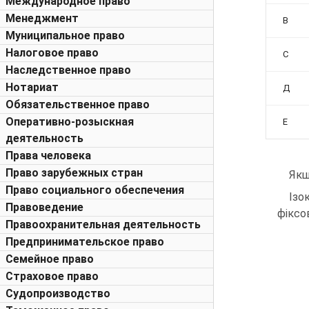
Международное право
Менеджмент
В
Муниципальное право
Налоговое право
С
Наследственное право
Нотариат
Д
Обязательственное право
Оперативно-розыскная
Е
деятельность
Права человека
Право зарубежных стран
Якщ
Право социального обеспечения
Ізо
Правоведение
фіксо
Правоохранительная деятельность
Предпринимательское право
Семейное право
Страховое право
Судопроизводство