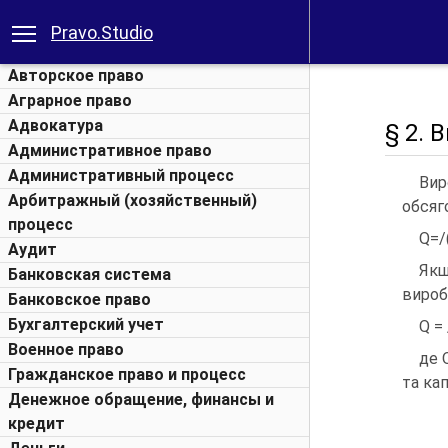
Pravo.Studio
Авторское право
Аграрное право
Адвокатура
§ 2. 
Административное право
Административный процесс
Вир
Арбитражный (хозяйственный)
обсяг
процесс
Q=/(
Аудит
Якщ
Банковская система
вироб
Банковское право
Бухгалтерский учет
Q = 
Военное право
де 
Гражданское право и процесс
та кап
Денежное обращение, финансы и
кредит