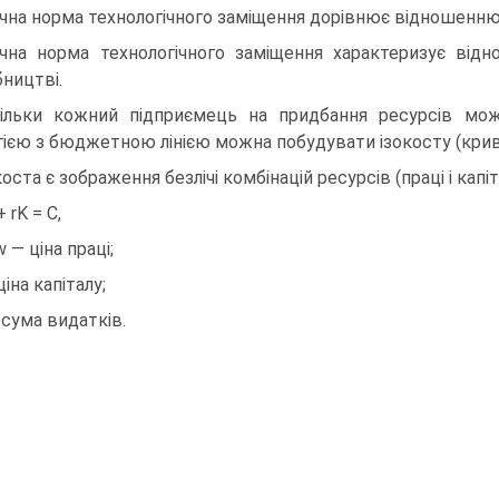
чна норма технологічного заміщення дорівнює відношенню г
чна норма технологічного заміщення характеризує відн
ництві.
ільки кожний підприємець на придбання ресурсів мо
гією з бюджетною лінією можна побудувати ізокосту (крива 
коста є зображення безлічі комбінацій ресурсів (праці і капі
 rK = C,
w — ціна праці;
ціна капіталу;
 сума видатків.