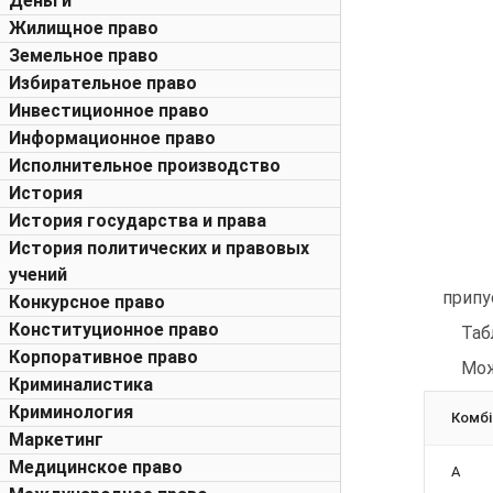
Деньги
Жилищное право
Земельное право
Избирательное право
Инвестиционное право
Информационное право
Исполнительное производство
История
История государства и права
История политических и правовых
учений
припу
Конкурсное право
Конституционное право
Таб
Корпоративное право
Мож
Криминалистика
Криминология
Комбі
Маркетинг
Медицинское право
А