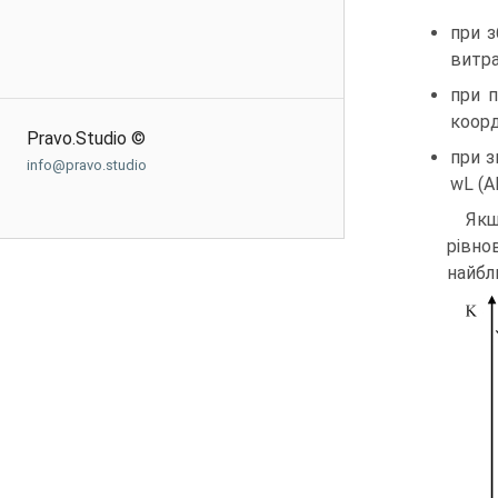
при з
витра
при п
коор
Pravo.Studio ©
при з
info@pravo.studio
wL (А
Якщ
рівно
найбл