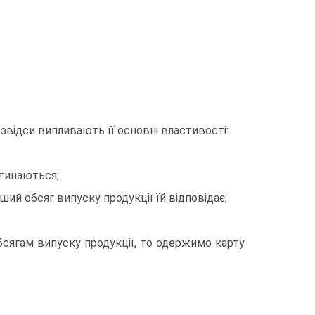
звідси випливають її основні властивості:
етинаються;
ший обсяг випуску продукції їй відповідає;
бсягам випуску продукції, то одержимо карту