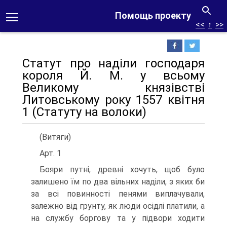
Помощь проекту
<<
↑
>>
Статут про наділи господаря
короля Й. М. у всьому
Великому князівстві
Литовському року 1557 квітня
1 (Статуту на волоки)
(Витяги)
Арт. 1
Бояри путні, древні хочуть, щоб було
залишено їм по два вільних наділи, з яких би
за всі повинності пенями виплачували,
залежно від грунту, як люди осідлі платили, а
на службу боргову та у підвори ходити