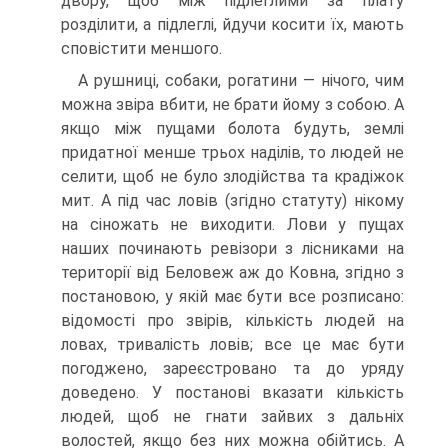
двору, щоб між підлеглими за плату
розділити, а підлеглі, йдучи косити їх, мають
сповістити меншого.
A рушниці, собаки, рогатини — нічого, чим
можна звіра вбити, не брати йому з собою. A
якщо між пущами болота будуть, землі
придатної менше трьох наділів, то людей не
селити, щоб не було злодійства та крадіжок
мит. A під час ловів (згідно статуту) нікому
на сіножать не виходити. Лови у пущах
наших починають ревізори з лісниками на
території від Беловеж аж до Ковна, згідно з
постановою, у якій має бути все розписано:
відомості про звірів, кількість людей на
ловах, тривалість ловів; все це має бути
погоджено, зареєстровано та до уряду
доведено. У постанові вказати кількість
людей, щоб не гнати зайвих з дальніх
волостей, якщо без них можна обійтись. A