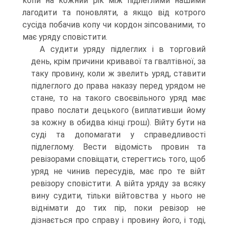
копи на кожний рік між підлеглими нашими
лагодити та поновляти, а якщо від котрого
сусіда побачив копу чи кордон зіпсованими, то
має уряду сповістити.
A судити уряду підлеглих і в торговий
день, крім причини кривавої та гвалтівної, за
таку провину, коли ж звелить уряд, ставити
підлеглого до права наказу перед урядом не
стане, то на такого своєвільного уряд має
право послати децького (виплативши йому
за кожну в обидва кінці грош). Війту бути на
суді та допомагати у справедливості
підлеглому. Вести відомість провин та
ревізорами сповіщати, стерегтись того, щоб
уряд не чинив пересудів, має про те війт
ревізору сповістити. A війта уряду за всяку
вину судити, тільки війтовства у нього не
віднімати до тих пір, поки ревізор не
дізнається про справу і провину його, і тоді,