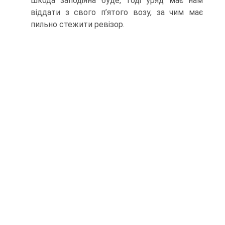
шкода заподіяна буде, тоді уряд має нам
віддати з свого п’ятого возу, за чим має
пильно стежити ревізор.