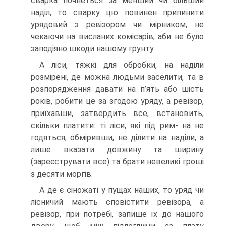
сварка почнеться за менший чи більший
наділ, то сварку цю повинен припинити
урядовий з ревізором чи мірником, не
чекаючи на висланих комісарів, аби не було
заподіяно шкоди нашому грунту.
A ліси, тяжкі для обробки, на наділи
розмірені, де можна людьми заселити, та в
розпорядження давати на п’ять або шість
років, робити це за згодою уряду, а ревізор,
приїхавши, затвердить все, встановить,
скільки платити: ті ліси, які під рим- на не
годяться, обміривши, не ділити на наділи, а
лише вказати довжину та ширину
(зареєструвати все) та брати невеликі гроші
з десяти моргів.
A де є сіножаті у пущах наших, то уряд чи
лісничий мають сповістити ревізора, а
ревізор, при потребі, запише їх до нашого