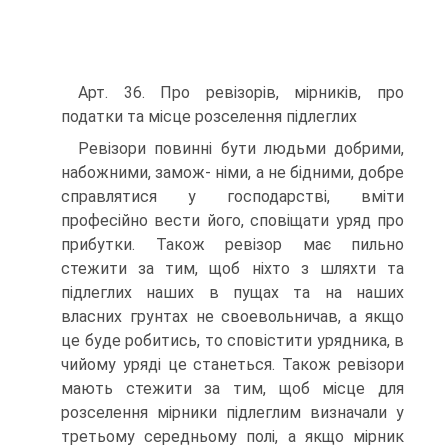
Арт. 36. Про ревізорів, мірників, про
податки та місце розселення підлеглих
Ревізори повинні бути людьми добрими,
набожними, замож- німи, а не бідними, добре
справлятися у господарстві, вміти
професійно вести його, сповіщати уряд про
прибутки. Також ревізор має пильно
стежити за тим, щоб ніхто з шляхти та
підлеглих наших в пущах та на наших
власних грунтах не своевольничав, а якщо
це буде робитись, то сповістити урядника, в
чийому уряді це станеться. Також ревізори
мають стежити за тим, щоб місце для
розселення мірники підлеглим визначали у
третьому середньому полі, а якщо мірник