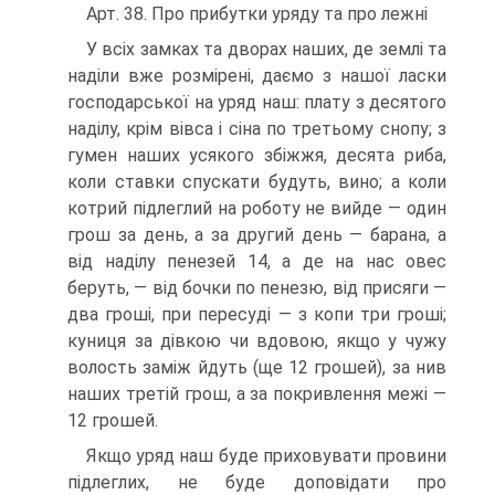
Арт. 38. Про прибутки уряду та про лежні
У всіх замках та дворах наших, де землі та
наділи вже розмірені, даємо з нашої ласки
господарської на уряд наш: плату з десятого
наділу, крім вівса і сіна по третьому снопу; з
гумен наших усякого збіжжя, десята риба,
коли ставки спускати будуть, вино; а коли
котрий підлеглий на роботу не вийде — один
грош за день, а за другий день — барана, а
від наділу пенезей 14, а де на нас овес
беруть, — від бочки по пенезю, від присяги —
два гроші, при пересуді — з копи три гроші;
куниця за дівкою чи вдовою, якщо у чужу
волость заміж йдуть (ще 12 грошей), за нив
наших третій грош, а за покривлення межі —
12 грошей.
Якщо уряд наш буде приховувати провини
підлеглих, не буде доповідати про