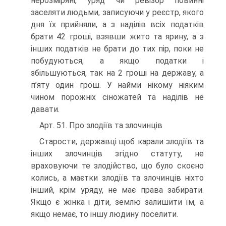
нерозміряні, уряд чи ревізор повинні
заселяти людьми, записуючи у реєстр, якого
дня їх прийняли, а з наділів всіх податків
брати 42 гроші, взявши жито та ярину, а з
інших податків не брати до тих пір, поки не
побудуються, а якщо податки і
збільшуються, так на 2 гроші на державу, а
п’яту один грош. У найми нікому ніяким
чином порожніх сіножатей та наділів не
давати.
Арт. 51. Про злодіїв та злочинців
Старости, державці щоб карали злодіїв та
інших злочинців згідно статуту, не
враховуючи те злодійство, що було скоєно
колись, а маєтки злодіїв та злочинців ніхто
інший, крім уряду, не має права забирати.
Якщо є жінка і діти, землю залишити їм, а
якщо немає, то іншу людину поселити.