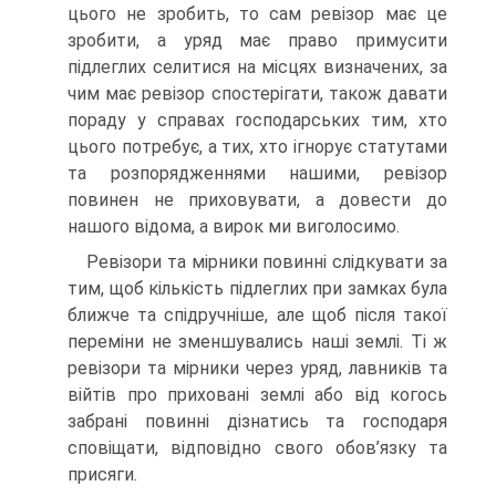
цього не зробить, то сам ревізор має це
зробити, а уряд має право примусити
підлеглих селитися на місцях визначених, за
чим має ревізор спостерігати, також давати
пораду у справах господарських тим, хто
цього потребує, а тих, хто ігнорує статутами
та розпорядженнями нашими, ревізор
повинен не приховувати, а довести до
нашого відома, а вирок ми виголосимо.
Ревізори та мірники повинні слідкувати за
тим, щоб кількість підлеглих при замках була
ближче та спідручніше, але щоб після такої
переміни не зменшувались наші землі. Ті ж
ревізори та мірники через уряд, лавників та
війтів про приховані землі або від когось
забрані повинні дізнатись та господаря
сповіщати, відповідно свого обов’язку та
присяги.