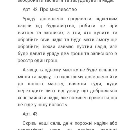
заборонити засівати та забудовувати наділ.
Арт. 42. Про мисливство
Уряду дозволено продавати підлеглим
наділи під будівництво, робити це при
війтові та лавниках, а той, хто купить та
обробить свій наділ та буде мати змогу ще
обробити, нехай займає пустий наділ, але
буде давати уряду два гроші та записного в
реєстр один грош.
A якщо в одному маєтку не буде вільного
місця та наділу, то підлеглому дозволено йти
до іншого маєтку, взявши туди, куди
переходить лист від уряду, що добровільно
хоче зайняти наділ, але повинен присягти, що
не піде у іншу волость.
Арт. 43.
Скрізь наші села, де є порожні наділи або