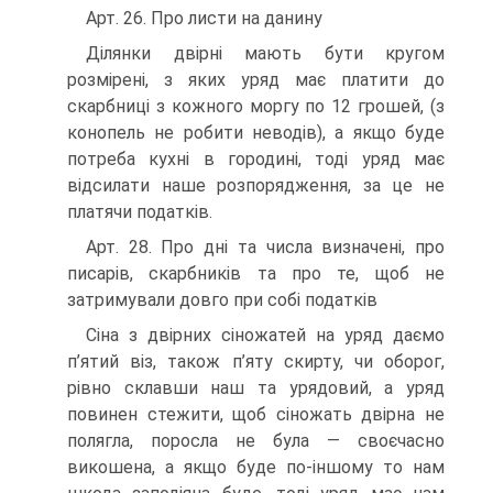
Арт. 26. Про листи на данину
Ділянки двірні мають бути кругом
розмірені, з яких уряд має платити до
скарбниці з кожного моргу по 12 грошей, (з
конопель не робити неводів), а якщо буде
потреба кухні в городині, тоді уряд має
відсилати наше розпорядження, за це не
платячи податків.
Арт. 28. Про дні та числа визначені, про
писарів, скарбників та про те, щоб не
затримували довго при собі податків
Сіна з двірних сіножатей на уряд даємо
п’ятий віз, також п’яту скирту, чи оборог,
рівно склавши наш та урядовий, а уряд
повинен стежити, щоб сіножать двірна не
полягла, поросла не була — своєчасно
викошена, а якщо буде по-іншому то нам