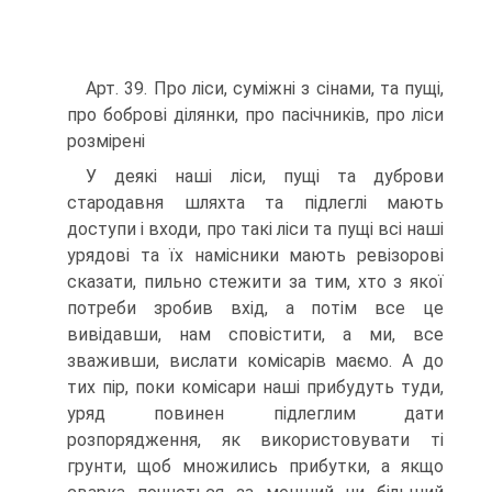
Арт. 39. Про ліси, суміжні з сінами, та пущі,
про боброві ділянки, про пасічників, про ліси
розмірені
У деякі наші ліси, пущі та дуброви
стародавня шляхта та підлеглі мають
доступи і входи, про такі ліси та пущі всі наші
урядові та їх намісники мають ревізорові
сказати, пильно стежити за тим, хто з якої
потреби зробив вхід, а потім все це
вивідавши, нам сповістити, а ми, все
зваживши, вислати комісарів маємо. A до
тих пір, поки комісари наші прибудуть туди,
уряд повинен підлеглим дати
розпорядження, як використовувати ті
грунти, щоб множились прибутки, а якщо