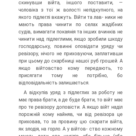
скинувши війта, іншого поставити, —
чоловіка з тої ж волості непідкупного, на
якого підлеглі вкажуть. Війти та лав- ники не
мають права чинити по селах жадібних
судів, вимагати покаянія та інших вчинків не
чинити над підлеглими, якщо зробили шкоду
господарську, повинні оповідати уряду чи
ревізору, нічого не приховуючи, заплативши
при цьому до скарбниці нашої руб грошей. A
якщо війтовство кому передають, то
присягати тому не потрібно, бо
відповідальність залишається.
A відкупів уряд з підлеглих за роботу не
має права брати, а де буде брати, то війт має
про те ревізору доповісти. A якщо війт наділ
порожній кому найняв, чи від ревізора це
приховав, то за провину цю скарати війта,
як злодія, на горло. A у війтов- ство кожному