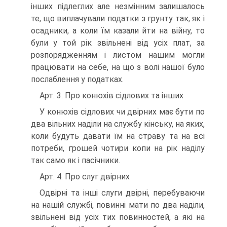
інших підлеглих але незмінним залишалось
те, що виплачували податки з грунту так, як і
осадники, а коли їм казали йти на війну, то
були у той рік звільнені від усіх плат, за
розпорядженням і листом нашим могли
працювати на себе, на що з волі нашої було
послаблення у податках.
Арт. 3. Про конюхів сідлових та інших
У конюхів сідлових чи двірних має бути по
два вільних наділи на службу кінську, на яких,
коли будуть давати їм на страву та на всі
потреби, грошей чотири копи на рік наділу
так само як і пасічники.
Арт. 4. Про слуг двірних
Одвірні та інші слуги двірні, перебуваючи
на нашій службі, повинні мати по два наділи,
звільнені від усіх тих повинностей, а які на