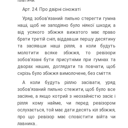
платячи.
Арт. 24. Про двірні сіножаті
Уряд зобов’язаний пильно стерегти гумна
наші, щоб не заподіяно було ніякої шкоди; а
від усякого збіжжя вижатого має право
брати третій сніп, віддавши першу десятину
та засіявши наші рілля, а коли будуть
молотити всяке збіжжя, то ревізори
зобов’язані бути присутніми при гумнах та
дворах наших, доглядати та повчати, щоб
скрізь було збіжжя вимолочене, без сміття.
A коли будуть ріллю засівати, уряд
зобов’язаний пильно стежити, щоб було все
засіяне, а якщо котрий з неохайністю засіє і
рілля кому найме, чи перед ревізором
ослухається, той має дати десять кіл збіжжя,
про що ревізор має сповістити війта чи
лавника...