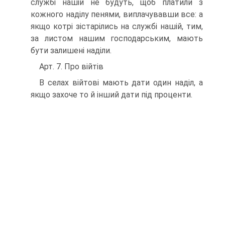
службі нашій не будуть, щоб платили з
кожного наділу пенями, виплачувавши все: а
якщо котрі зістарілись на службі нашій, тим,
за листом нашим господарським, мають
бути залишені наділи.
Арт. 7. Про війтів
B селах війтові мають дати один наділ, а
якщо захоче то й інший дати під проценти.