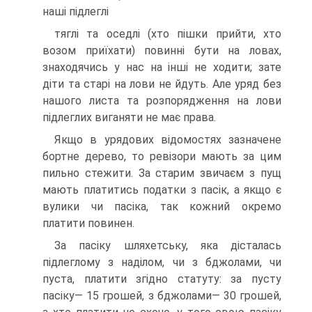
наші підлеглі
тяглі та оседлі (хто пішки прийти, хто
возом приїхати) повинні бути на ловах,
знаходячись у нас на інші не ходити; зате
діти та старі на лови не йдуть. Але уряд без
нашого листа та розпорядження на лови
підлеглих виганяти не має права.
Якщо в урядових відомостях зазначене
бортне дерево, то ревізори мають за цим
пильно стежити. За старим звичаєм з пущ
мають платитись податки з пасік, а якщо є
вулики чи пасіка, так кожний окремо
платити повинен.
За пасіку шляхетську, яка дісталась
підлеглому з наділом, чи з бджолами, чи
пуста, платити згідно статуту: за пусту
пасіку— 15 грошей, з бджолами— 30 грошей,