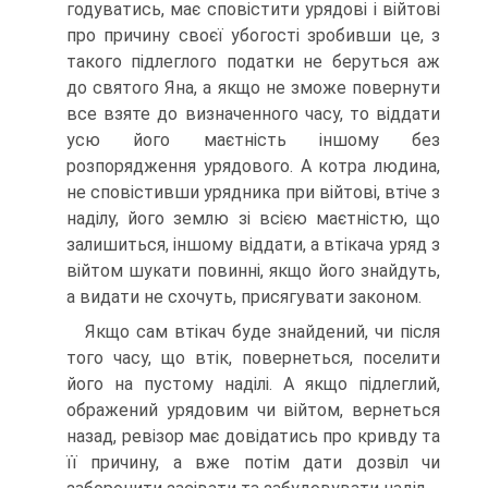
годуватись, має сповістити урядові і війтові
про причину своєї убогості зробивши це, з
такого підлеглого податки не беруться аж
до святого Яна, а якщо не зможе повернути
все взяте до визначенного часу, то віддати
усю його маєтність іншому без
розпорядження урядового. A котра людина,
не сповістивши урядника при війтові, втіче з
наділу, його землю зі всією маєтністю, що
залишиться, іншому віддати, а втікача уряд з
війтом шукати повинні, якщо його знайдуть,
а видати не схочуть, присягувати законом.
Якщо сам втікач буде знайдений, чи після
того часу, що втік, повернеться, поселити
його на пустому наділі. A якщо підлеглий,
ображений урядовим чи війтом, вернеться
назад, ревізор має довідатись про кривду та
її причину, а вже потім дати дозвіл чи