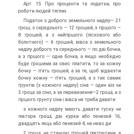
Арт. 15. Про проценти та податки, про
роботи людей тяглих
Податок з доброго земельного наділу— 21
грош, з середнього — 12 грошей, з гіршого —
8 грошей, а з найгіршого (піскового або
болотного) — 6 грошей; вівса з земельного
наділу доброго та середнього — по дві бочки,
а з гіршого — одна бочка, а якщо необхідно
буде грошима за овес платити, то за кожну
бочку — п’ять грошей, а за те, щоб відвезти
бочку кожну — п’ять грошей, а з тих самих
грунтів (з кожного наділу) сіна — один віз чи
3 гроші за сіно, а за перевезення—2 гроші, а з
гіршого грунту сіна і вівса не треба давати:
з кожного наділу мають давати: гуску чи
півтори гроші, дві курки або пенезей 16,
двадцять яєць або пенезей 4, на нево ди
2 гроші, на станцію грошей півтретини, а