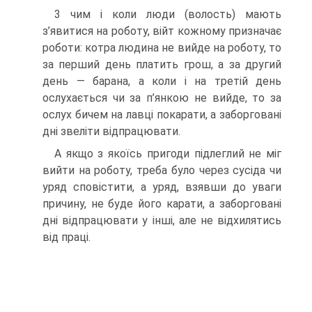
3 чим і коли люди (волость) мають
з’явитися на роботу, війт кожному призначає
роботи: котра людина не вийде на роботу, то
за перший день платить грош, а за другий
день — барана, а коли і на третій день
ослухається чи за п’янкою не вийде, то за
ослух бичем на лавці покарати, а заборговані
дні звеліти відпрацювати.
A якщо з якоїсь пригоди підлеглий не міг
вийти на роботу, треба було через сусіда чи
уряд сповістити, а уряд, взявши до уваги
причину, не буде його карати, а заборговані
дні відпрацювати у інші, але не відхилятись
від праці.