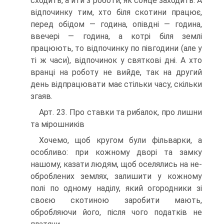
сходить, а йти з роботи, як сонце заходить. A
відпочинку тим, хто біля скотини працює,
перед обідом — година, опівдні — година,
ввечері — година, а котрі біля землі
працюють, то відпочинку по півгодини (але у
ті ж часи), відпочинок у святкові дні. A хто
вранці на роботу не вийде, так на другий
день відпрацювати має стільки часу, скільки
згаяв.
Арт. 23. Про ставки та рибалок, про лишни
та мірошників
Хочемо, щоб кругом були фільварки, а
особливо: при кожному дворі та замку
нашому, казати людям, щоб оселялись на не-
оброблених землях, залишити у кожному
полі по одному наділу, який огородники зі
своєю скотиною заробити мають,
обробляючи його, після чого податків не