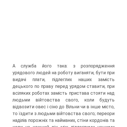
A служба його така: з розпорядження
урядового людей на роботу виганяти, бути при
видачі плати, підлеглих наших замість
децького по праву перед урядом ставити, при
всіляких роботах замість пристава стояти над
людьми війтовства свого, коли будуть
відвозити овес і сіно до Вільни чи в інше місто,
то їздити з людьми війтовства свого; переори
наділів порожніх та найманих, стіни кордонів та