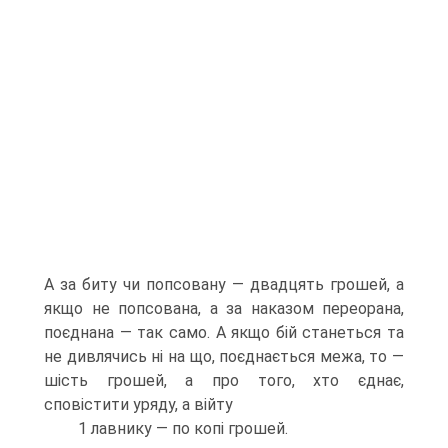
A за биту чи попсовану — двадцять грошей, а
якщо не попсована, а за наказом переорана,
поєднана — так само. A якщо бій станеться та
не дивлячись ні на що, поєднається межа, то —
шість грошей, а про того, хто єднає,
сповістити уряду, а війту
1 лавнику — по копі грошей.