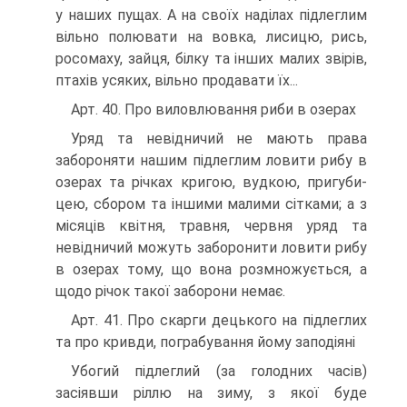
у наших пущах. А на своїх наділах підлеглим
вільно полювати на вовка, лисицю, рись,
росомаху, зайця, білку та інших малих звірів,
птахів усяких, вільно продавати їх...
Арт. 40. Про виловлювання риби в озерах
Уряд та невідничий не мають права
забороняти нашим підлеглим ловити рибу в
озерах та річках кригою, вудкою, пригуби-
цею, сбором та іншими малими сітками; а з
місяців квітня, травня, червня уряд та
невідничий можуть заборонити ловити рибу
в озерах тому, що вона розмножується, а
щодо річок такої заборони немає.
Арт. 41. Про скарги децького на підлеглих
та про кривди, пограбування йому заподіяні
Убогий підлеглий (за голодних часів)
засіявши ріллю на зиму, з якої буде