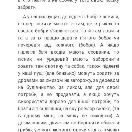
а хто платити не схоче, у того свою пасіку
забрати.
А у наших пущах, де підлеглі бобрів ловили,
і тепер ловити мають, а там, де в річках та
озерах бобри з’являються, то й там ловити
їх; а за їх працю давати п’ятого бобра чи
почерев’я від кожного (бобра). А якщо
підлеглі біля входів мають схованки, то
лісник чи урядовий мають заборонити
ховати там скотину та собак, також підлеглі
у наші пущі (але близько) можуть ходити за
дровами, за хмизом на загорожу, за деревом
на будівництво, за ликом, але для своєї
потреби, а не продавати, а якщо хочуть
використати дерево для іншої потреби, то
брати з тієї ділянки, на яку ревізор вкаже, (та
в одному місці, за межу не виходячи). А
дітям малим, дівчатам не боронити збирати
грибів, усякого лісового овочу, ягід та хмелю