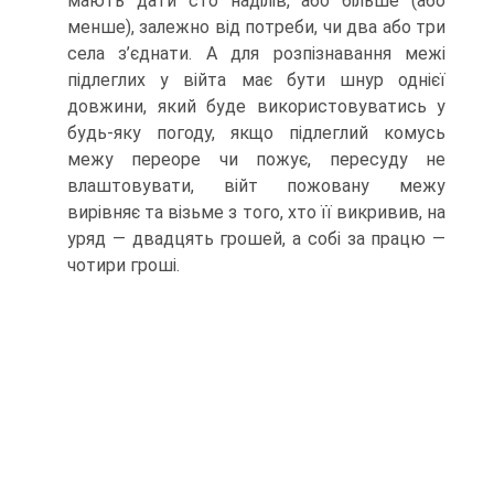
мають дати сто наділів, або більше (або
менше), залежно від потреби, чи два або три
села з’єднати. A для розпізнавання межі
підлеглих у війта має бути шнур однієї
довжини, який буде використовуватись у
будь-яку погоду, якщо підлеглий комусь
межу переоре чи пожує, пересуду не
влаштовувати, війт пожовану межу
вирівняє та візьме з того, хто її викривив, на
уряд — двадцять грошей, а собі за працю —
чотири гроші.