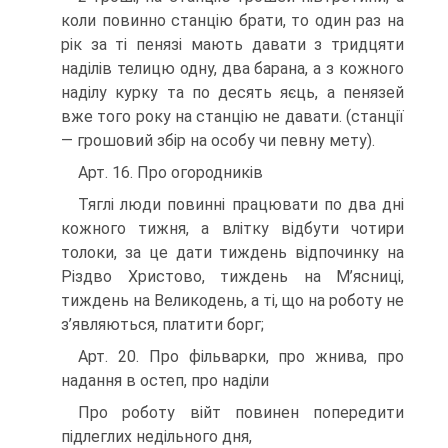
коли повинно станцію брати, то один раз на
рік за ті пенязі мають давати з тридцяти
наділів телицю одну, два барана, а з кожного
наділу курку та по десять яєць, а пенязей
вже того року на станцію не давати. (станції
— грошовий збір на особу чи певну мету).
Арт. 16. Про огородників
Тяглі люди повинні працювати по два дні
кожного тижня, а влітку відбути чотири
толоки, за це дати тиждень відпочинку на
Різдво Христово, тиждень на М’ясниці,
тиждень на Великодень, а ті, що на роботу не
з’являються, платити борг;
Арт. 20. Про фільварки, про жнива, про
надання в остеп, про наділи
Про роботу війт повинен попередити
підлеглих недільного дня,