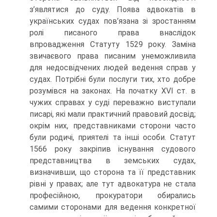
з’являтися до суду. Поява адвокатів в
українських судах пов’язана зі зростанням
ролі писаного права внаслідок
впровадження Статуту 1529 року. Заміна
звичаєвого права писаним унеможливила
для недосвідчених людей ведення справ у
судах. Потрібні були послуги тих, хто добре
розумівся на законах. На початку XVI ст. в
чужих справах у суді переважно виступали
писарі, які мали практичний правовий досвід;
окрім них, представниками сторони часто
були родичі, приятелі та інші особи. Статут
1566 року закріпив існування судового
представництва в земських судах,
визначивши, що сторона та її представник
рівні у правах; але тут адвокатура не стала
професійною, прокуратори обирались
самими сторонами для ведення конкретної