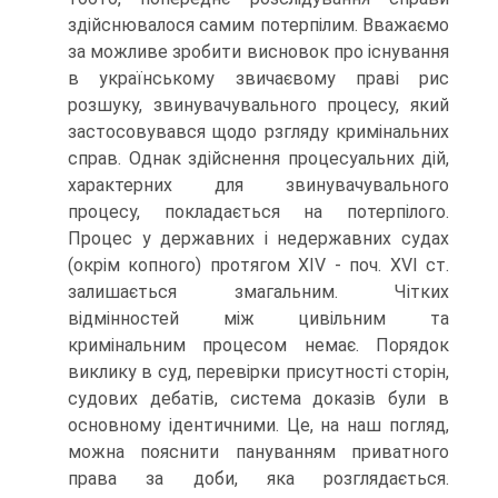
здійснювалося самим потерпілим. Вважаємо
за можливе зробити висновок про існування
в українському звичаєвому праві рис
розшуку, звинувачувального процесу, який
застосовувався щодо рзгляду кримінальних
справ. Однак здійснення процесуальних дій,
характерних для звинувачувального
процесу, покладається на потерпілого.
Процес у державних і недержавних судах
(окрім копного) протягом XIV - поч. XVI ст.
залишається змагальним. Чітких
відмінностей між цивільним та
кримінальним процесом немає. Порядок
виклику в суд, перевірки присутності сторін,
судових дебатів, система доказів були в
основному ідентичними. Це, на наш погляд,
можна пояснити пануванням приватного
права за доби, яка розглядається.