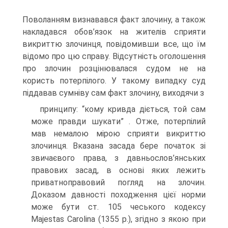
Поволанням визнавався факт злочину, а також
накладався обов’язок на жителів сприяти
викриттю злочинця, повідомивши все, що їм
відомо про цю справу. Відсутність оголошення
про злочин розцінювалася судом не на
користь потерпілого. У такому випадку суд
піддавав сумніву сам факт злочину, виходячи з
принципу: “кому кривда діється, той сам
може правди шукати” . Отже, потерпілий
мав немалою мірою сприяти викриттю
злочинця. Вказана засада бере початок зі
звичаєвого права, з давньослов’янських
правових засад, в основі яких лежить
приватноправовий погляд на злочин.
Доказом давності походження цієї норми
може бути ст. 105 чеського кодексу
Majestas Carolina (1355 р.), згідно з якою при