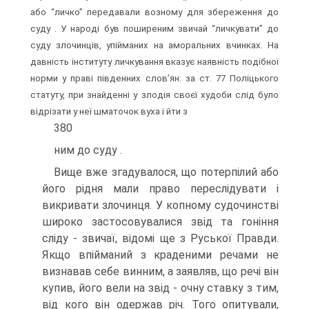
або “личко” передавали возному для збереження до
суду . У народі був поширеним звичай “личкувати” до
суду злочинців, упійманих на аморальних вчинках. На
давність інституту личкування вказує наявність подібної
норми у праві південних слов’ян: за ст. 77 Поліцького
статуту, при знайденні у злодія своєї худоби слід було
відрізати у неї шматочок вуха і йти з
380
ним до суду .
Вище вже згадувалося, що потерпілий або
його рідня мали право переслідувати і
викривати злочинця. У копному судочинстві
широко застосовувалися звід та гоніння
сліду - звичаї, відомі ще з Руської Правди.
Якщо впійманий з краденими речами не
визнавав себе винним, а заявляв, що речі він
купив, його вели на звід - очну ставку з тим,
від кого він одержав річ. Того опитували,