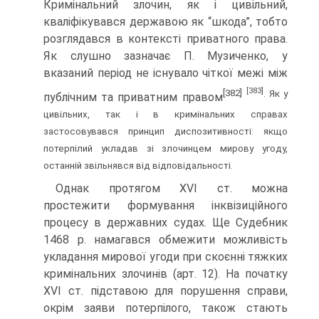
Кримінальний злочин, як і цивільний,
кваліфікувався державою як “шкода”, тобто
розглядався в контексті приватного права.
Як слушно зазначає П. Музиченко, у
вказаний період не існувало чіткої межі між
[383]
[382]
. Як у
публічним та приватним правом
цивільних, так і в кримінальних справах
застосовувався принцип диспозитивності: якщо
потерпілий укладав зі злочинцем мирову угоду,
останній звільнявся від відповідальності.
Однак протягом XVI ст. можна
простежити формування інквізиційного
процесу в державних судах. Ще Судебник
1468 р. намагався обмежити можливість
укладання мирової угоди при скоєнні тяжких
кримінальних злочинів (арт. 12). На початку
XVI ст. підставою для порушення справи,
окрім заяви потерпілого, також стають