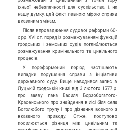
розмежовані з цивільними з точки зору
їхньої небезпечності для суспільства, і, на
нашу думку, цей факт певною мірою сприяв
вказаним змінам.
Після впровадження судової реформи 60-
х рр. XVI ст. поряд із розмежуванням функцій
гродських і земських судів поглиблюється
розмежування кримінального та цивільного
процесів.
У пореформений період частішають
випадки порушення справи з ініціативи
державного суду. Вище наводився запис в
Луцькій гродській книзі від 3 лютого 1577 р.
про заяву пана Василя Борзобогатого-
Красенського про знайдення в лісі біля села
Боголюбого трупу і про дізнання возного з
вказаного приводу. Отже, поступово
посилюється різниця між цивільним та