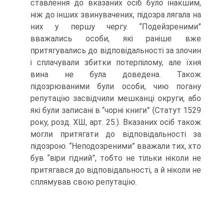
ставлення до вказаних осіб було інакшим,
ніж до інших звинувачених, підозра лягала на
них у першу чергу. “Подейзреними”
вважались особи, які раніше вже
притягувались до відповідальності за злочин
і сплачували збитки потерпілому, але їхня
вина не була доведена. Також
підозрюваними були особи, чию погану
репутацію засвідчили мешканці округи, або
які були записані в “чорні книги” (Статут 1529
року, розд. ХШ, арт. 25.). Вказаних осіб також
могли притягати до відповідальності за
підозрою. “Неподозреними” вважали тих, хто
був “віри гідний”, тобто не тільки ніколи не
притягався до відповідальності, а й ніколи не
сплямував свою репутацію.