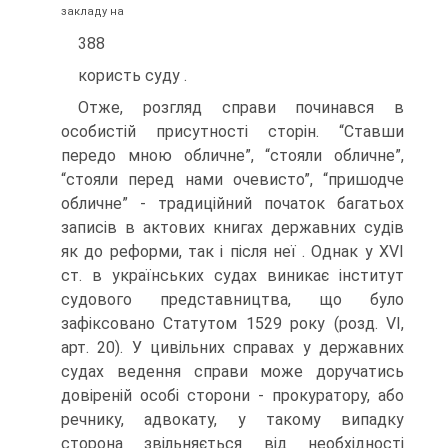
закладу на
388
користь суду .
Отже, розгляд справи починався в
особистій присутності сторін. “Ставши
передо мною обличне”, “стояли обличне”,
“стояли перед нами очевисто”, “пришодче
обличне” - традиційний початок багатьох
записів в актових книгах державних судів
як до реформи, так і після неї . Однак у XVI
ст. в українських судах виникає інститут
судового представництва, що було
зафіксовано Статутом 1529 року (розд. VI,
арт. 20). У цивільних справах у державних
судах ведення справи може доручатись
довіреній особі сторони - прокуратору, або
речнику, адвокату, у такому випадку
сторона звільняється від необхідності