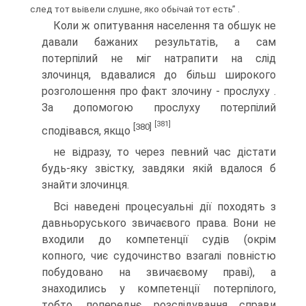
след тот вьівели слушне, яко обьічай тот есть” .
Коли ж опитування населення та обшук не
давали бажаних результатів, а сам
потерпілий не міг натрапити на слід
злочинця, вдавалися до більш широкого
розголошення про факт злочину - прослуху .
За допомогою прослуху потерпілий
[381]
[380]
сподівався, якщо
не відразу, то через певний час дістати
будь-яку звістку, завдяки якій вдалося б
знайти злочинця.
Всі наведені процесуальні дії походять з
давньоруського звичаєвого права. Вони не
входили до компетенції судів (окрім
копного, чиє судочинство взагалі повністю
побудовано на звичаєвому праві), а
знаходились у компетенції потерпілого,
тобто, попереднє розслідування справи