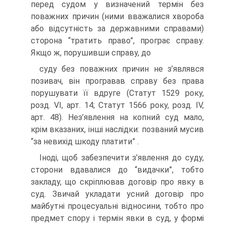
перед судом у визначений термін без
поважних причин (ними вважалися хвороба
або відсутність за державними справами)
сторона “тратить право”, програє справу.
Якщо ж, порушивши справу, до
суду без поважних причин не з’являвся
позивач, він програвав справу без права
порушувати її вдруге (Статут 1529 року,
розд. VI, арт. 14; Статут 1566 року, розд. IV,
арт. 48). Нез’явлення на копний суд мало,
крім вказаних, інші наслідки: позваний мусив
“за невихід шкоду платити” .
Іноді, щоб забезпечити з’явлення до суду,
сторони вдавалися до “видачки”, тобто
закладу, що скріплював договір про явку в
суд. Звичай укладати усний договір про
майбутні процесуальні відносини, тобто про
предмет спору і термін явки в суд, у формі