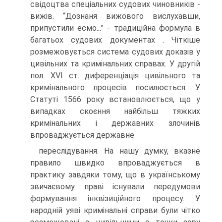
свідоцтва спеціальних судових чиновників -
вижів. “Дознаня вижового вислухавши,
припустили есмо...” - традиційна формула в
багатьох судових документах . Чіткіше
розмежовується система судових доказів у
цивільних та кримінальних справах. У другій
пол. XVI ст. диференціація цивільного та
кримінального процесів посилюється. У
Статуті 1566 року встановлюється, що у
випадках скоєння найбільш тяжких
кримінальних і державних злочинів
впроваджується державне
переслідування. На нашу думку, вказне
правило швидко впроваджується в
практику завдяки тому, що в українському
звичаєвому праві існували передумови
формування інквізиційного процесу. У
народній уяві кримінальні справи були чітко