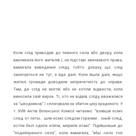
Коли слід приводив до певного села або двору, копа
викликала його жителів і, на підставі звичаєвого права,
вимагала виведення сліду, тобто доказу, що слід
закінчується не тут, а йде далі. Копа йшла далі, якщо
жителі громади доводили непричетність до справи.
Там, де слід не могли або не хотіли відвести, копа
виносила свій вирок. Ті, хто не відвів сліду, вважалися
за “шкодников” і сплачували за збиток ціну краденого. У
т. XVIII Актів Віленської Комісії читаємо: “взявши есмо
след от петьі... шли есмо следом горачим... оньїй след,
естли бьіл одное клячи, мерили есмо”. Підійшовши до
“подейзреного села”, копа вимагала, “абьі село тое