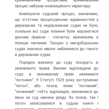
кримінальним процесами; кримінальний
процес набуває інквізиційного характеру.
Аналізуючи судовий процес, зазначимо,
що істотних процесуальних відмінностей у
державних та недержавних судах не було,
оскільки всі суди повинні були керуватися
діючим правом - спочатку звичаєвим, а
пізніше писаним. Процес у магдебурзьких
судах значною мірою наблизився до такого
в державних судах.
Порядок виклику до суду походить зі
звичаєвого права. Виклик відповідача до
суду в звичаєвому праві називався
“погонею”. У Статуті 1529 року зустрічаємо
“погон”, або позов, яким “погнаний”,
“позваний”, тобто відповідач, закликався до
явки на суд іменем уряду. Як позов, так і
погон записувалися в судові книги і