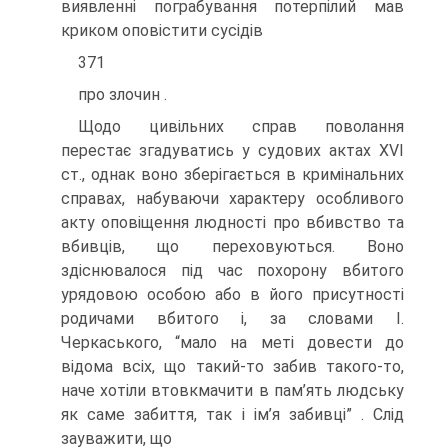
виявленні пограбування потерпілий мав
криком оповістити сусідів
371
про злочин .
Щодо цивільних справ поволання
перестає згадуватись у судових актах XVI
ст., однак воно зберігається в кримінальних
справах, набуваючи характеру особливого
акту оповіщення людності про вбивство та
вбивців, що переховуються. Воно
здіснювалося під час похорону вбитого
урядовою особою або в його присутності
родичами вбитого і, за словами І.
Черкаського, “мало на меті довести до
відома всіх, що такий-то забив такого-то,
наче хотіли втовкмачити в пам’ять людську
як саме забиття, так і ім’я забивці” . Слід
зауважити, що