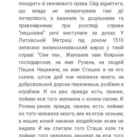
походить зі звичаєвого права. Слід відмітити,
що влада не заперечувала такі дії
потерпілого, а вважала їх доцільними та
правомірними; при розгляді справи
“лицьовані” речі виступали за доказ. У
Литовській Метриці під роком 1510
записано великокнязівський вирок у такій
справі: “Сам пан... Жаловала нам боярьіня
господарская, на имя Рузена, на людей
Пашка Нацевича, на имя Сташка и на его
сьінов, штож дей они человека моего, на
добровольной дорозе перенемши, розбили и
ограбили. И он рек: правда есть, панове,
поймал еси того человека с конем своим. И
Розана рекла: правда, панове, есть: поймал
он того человека моего, але из егож коньми,
а инших коней никаких злодейских есми не
видала. И мь спитали того Сташа: коли ти
поймал того человека, лицовал ли еси того