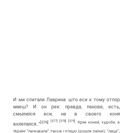
И ми спитали Лаврина: што еси к тому отпор
маеш? И он рек: правда, панове, есть,
смьілился еси, не в своего коня
[377]
[378]
[379]
[376]
. Крім коней, худоби, в
вклепался...”
Україні “личкували” також і птицю (різали лапки); “лице”,