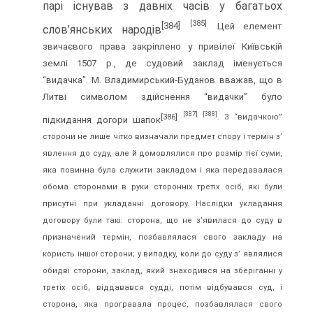
парі існував з давніх часів у багатьох
[385]
[384]
. Цей елемент
слов’янських народів
звичаєвого права закріплено у привілеї Київській
землі 1507 р., де судовий заклад іменується
“видачка”. М. Владимирський-Буданов вважав, що в
Литві символом здійснення “видачки” було
[387]
[388]
[386]
. З “видачкою”
підкидання догори шапок
сторони не лише чітко визначали предмет спору і термін з’
явлення до суду, але й домовлялися про розмір тієї суми,
яка повинна була служити закладом і яка передавалася
обома сторонами в руки сторонніх третіх осіб, які були
присутні при укладанні договору. Наслідки укладання
договору були такі: сторона, що не з’явилася до суду в
призначений термін, позбавлялася свого закладу на
користь іншої сторони; у випадку, коли до суду з’ являлися
обидві сторони, заклад, який знаходився на зберіганні у
третіх осіб, віддавався судді, потім відбувався суд, і
сторона, яка програвала процес, позбавлялася свого