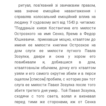
ритуал, пов’язаний зі звичаєвим правом,
мав значне емоційне навантаження і
справляв колосальний емоційний вплив на
людину. У судовому акті від 1543 р. читаємо:
“Подданьїе князя Костантина его милости
Острозкого на имя Сенко, Ярема а Федор
Юшкевичи... приехавши моцно, кгвалтом до
именя ее милости кнегини Острозкое на
дом слуги ее милости путного Павла
Зозулки, двери и окна у хором его
повибивали и, добившися в дом,
кгвалтовньїм обьічаем, дочку его кгвалтом
узяли и его самого окрутне збили и в перси
ощепом [списом] пробили, с которих ран тот
слуга ее милости Павел Зозулка после того
збитя третего дня умер... Той Павел Зозулка,
сходячи с того света, волал и визнавал
перед тими же сторонами, иж от Сенка