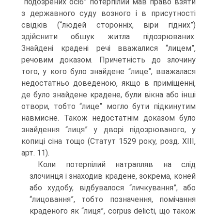
“подозрених осіб” потерпілий мав право взяти
з державного суду возного і в присутності
свідків (“людей сторонніх, віри гідних”)
здійснити обшук житла підозрюваних.
Знайдені крадені речі вважалися “лицем”,
речовим доказом. Причетність до злочину
того, у кого було знайдене “лице”, вважалася
недостатньо доведеною, якщо в приміщенні,
де було знайдене крадене, були вікна або інші
отвори, тобто “лице” могло бути підкинутим
навмисне. Також недостатнім доказом було
знайдення “лиця” у дворі підозрюваного, у
копиці сіна тощо (Статут 1529 року, розд. ХІІІ,
арт. 11).
Коли потерпілий натрапляв на слід
злочинця і знаходив крадене, зокрема, коней
або худобу, відбувалося “личкування”, або
“лицовання”, тобто позначення, помічання
краденого як “лиця”, corpus delicti, що також