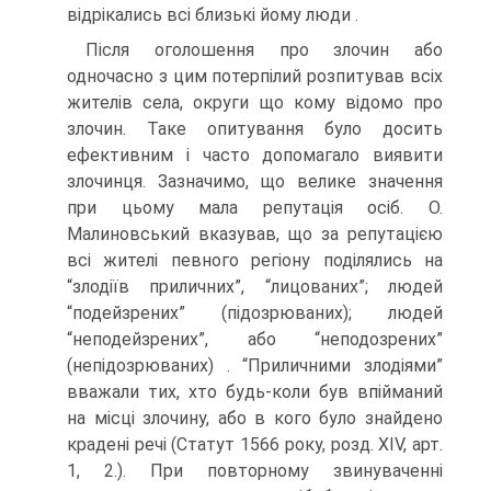
відрікались всі близькі йому люди .
Після оголошення про злочин або
одночасно з цим потерпілий розпитував всіх
жителів села, округи що кому відомо про
злочин. Таке опитування було досить
ефективним і часто допомагало виявити
злочинця. Зазначимо, що велике значення
при цьому мала репутація осіб. О.
Малиновський вказував, що за репутацією
всі жителі певного регіону поділялись на
“злодіїв приличних”, “лицованих”; людей
“подейзрених” (підозрюваних); людей
“неподейзрених”, або “неподозрених”
(непідозрюваних) . “Приличними злодіями”
вважали тих, хто будь-коли був впійманий
на місці злочину, або в кого було знайдено
крадені речі (Статут 1566 року, розд. XIV, арт.
1, 2.). При повторному звинуваченні