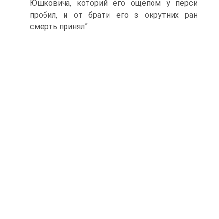
Юшковича, которий его ощепом у перси
пробил, и от брати его з окрутних ран
смерть принял” .