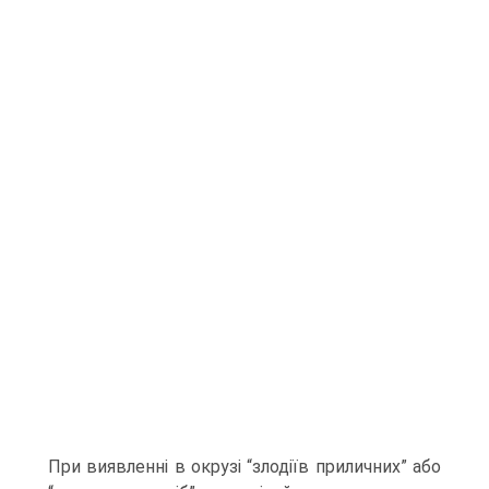
При виявленні в окрузі “злодіїв приличних” або