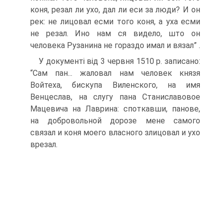
коня, резал ли ухо, дал ли еси за люди? И он
рек: не лицовал есми того коня, а уха есми
не резал. Ино нам ся видело, што он
человека Рузанина не гораздо имал и вязал” .
У документі від 3 червня 1510 р. записано:
“Сам пан... жаловал нам человек князя
Войтеха, бискупа Виленского, на имя
Венцеслав, на слугу пана Станиславовое
Мацевича на Лаврина: споткавши, панове,
на добровольной дорозе мене самого
связал и коня моего власного злицовал и ухо
врезал.