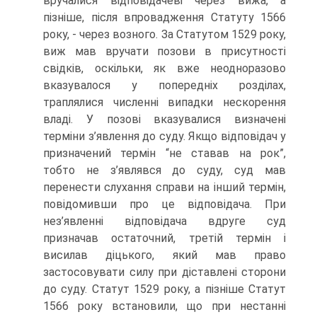
вручалися відповідачеві через вижа, а
пізніше, після впровадження Статуту 1566
року, - через возного. За Статутом 1529 року,
виж мав вручати позови в присутності
свідків, оскільки, як вже неодноразово
вказувалося у попередніх розділах,
траплялися численні випадки нескорення
владі. У позові вказувалися визначені
терміни з’явлення до суду. Якщо відповідач у
призначений термін “не ставав на рок”,
тобто не з’являвся до суду, суд мав
перенести слухання справи на інший термін,
повідомивши про це відповідача. При
нез’явленні відповідача вдруге суд
призначав остаточний, третій термін і
висилав діцького, який мав право
застосовувати силу при діставлені сторони
до суду. Статут 1529 року, а пізніше Статут
1566 року встановили, що при нестанні