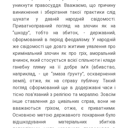
уникнути правосуддя. Вважаємо, що причину
виникнення і зберігання такої практики слід
шукати у давній народній свідомості.
Приватноправний погляд на злочин як на
“шкоду”, тобто на збиток, - державний,
сформований в період феодалізму. У народній
же свідомості ще довго житиме уявлення про
кримінальний злочин як про гріх, аморальний
вчинок, який стосується всієї спільноти і кладе
ганебну пляму на її добре ім’я (вбивство,
наприклад, - це “змаза ґрунту”, осквернення
землі), отже, як на справу публічну. Такий
погляд сформований ще в додержавні часи і
тісно пов’язаний з релігією та мораллю. Зовсім
інше ставлення до цивільних справ, вони не
вважаються гріхом, отже, є приватними.
Основною метою державного покарання було
відшкодування матеріальних збитків