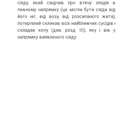
сліду, який свідчив про втечу злодія в
певному напрямку (це могли бути сліди від
його ніг, від возу, від розсипаного жита),
потерпілий скликав всіх найближчих сусідів і
складав копу (див. розд. ІІІ), яку і вів у
напрямку виявленого сліду.