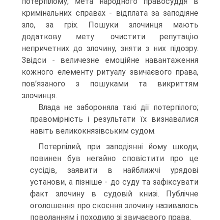
потерпілому; мета народного правосуддя в
кримінальних справах - відплата за заподіяне
зло, за гріх. Пошуки злочинця мають
додаткову мету: очистити репутацію
непричетних до злочину, зняти з них підозру.
Звідси - величезне емоційне навантаження
кожного елементу ритуалу звичаєвого права,
пов’язаного з пошуками та викриттям
злочинця.
Влада не забороняла такі дії потерпілого;
правомірність і результати їх визнавалися
навіть великокнязівським судом.
Потерпілий, при заподіянні йому шкоди,
повинен був негайно сповістити про це
сусідів, заявити в найближчі урядові
установи, а пізніше - до суду та зафіксувати
факт злочину в судовій книзі. Публічне
оголошення про скоєння злочину називалось
поволанням і походило зі звичаєвого права.