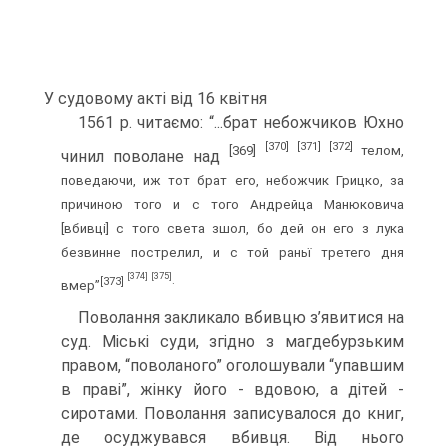
У судовому акті від 16 квітня
1561 р. читаємо: “...брат небожчиков Юхно
[370]
[371]
[372]
[369]
телом,
чинил поволане над
поведаючи, иж тот брат его, небожчик Грицко, за
причиною того и с того Андрейца Манюковича
[вбивці] с того света зшол, бо дей он его з лука
безвинне пострелил, и с той раньї третего дня
[374]
[375]
[373]
.
вмер”
Поволання закликало вбивцю з’явитися на
суд. Міські суди, згідно з магдебурзьким
правом, “поволаного” оголошували “упавшим
в праві”, жінку його - вдовою, а дітей -
сиротами. Поволання записувалося до книг,
де осуджувався вбивця. Від нього