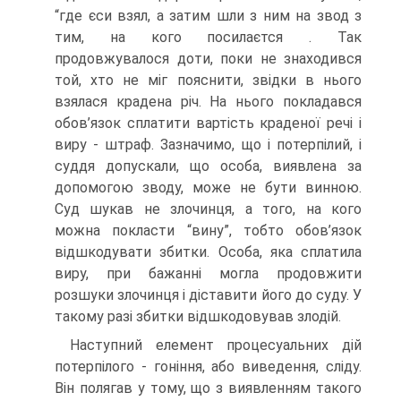
“где єси взял, а затим шли з ним на звод з
тим, на кого посилаєтся . Так
продовжувалося доти, поки не знаходився
той, хто не міг пояснити, звідки в нього
взялася крадена річ. На нього покладався
обов’язок сплатити вартість краденої речі і
виру - штраф. Зазначимо, що і потерпілий, і
суддя допускали, що особа, виявлена за
допомогою зводу, може не бути винною.
Суд шукав не злочинця, а того, на кого
можна покласти “вину”, тобто обов’язок
відшкодувати збитки. Особа, яка сплатила
виру, при бажанні могла продовжити
розшуки злочинця і діставити його до суду. У
такому разі збитки відшкодовував злодій.
Наступний елемент процесуальних дій
потерпілого - гоніння, або виведення, сліду.
Він полягав у тому, що з виявленням такого