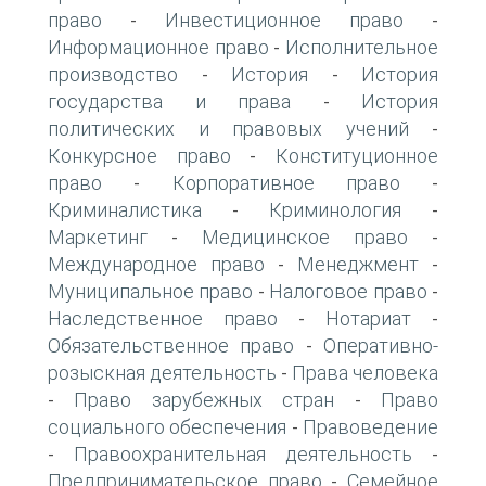
право
Инвестиционное право
-
-
Информационное право
Исполнительное
-
производство
История
История
-
-
государства и права
История
-
политических и правовых учений
-
Конкурсное право
Конституционное
-
право
Корпоративное право
-
-
Криминалистика
Криминология
-
-
Маркетинг
Медицинское право
-
-
Международное право
Менеджмент
-
-
Муниципальное право
Налоговое право
-
-
Наследственное право
Нотариат
-
-
Обязательственное право
Оперативно-
-
розыскная деятельность
Права человека
-
Право зарубежных стран
Право
-
-
социального обеспечения
Правоведение
-
Правоохранительная деятельность
-
-
Предпринимательское право
Семейное
-