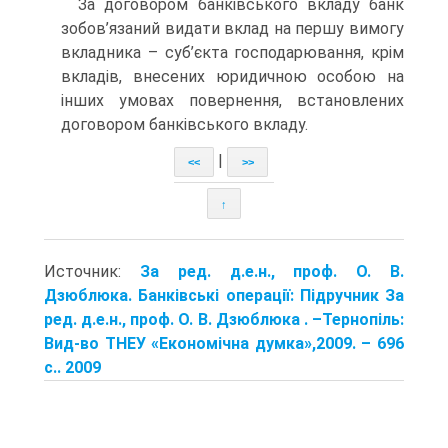
За договором банківського вкладу банк
зобов’язаний видати вклад на першу вимогу
вкладника – суб’єкта господарювання, крім
вкладів, внесених юридичною особою на
інших умовах повернення, встановлених
договором банківського вкладу.
|
<<
>>
↑
Источник:
За ред. д.е.н., проф. О. В.
Дзюблюка. Банківські операції: Підручник За
ред. д.е.н., проф. О. В. Дзюблюка . –Тернопіль:
Вид-во ТНЕУ «Економічна думка»,2009. – 696
с.. 2009