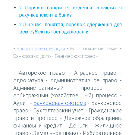
2. Порядок відкриття, ведення та закриття
рахунків клієнтів банку
2.Ліцензія: поняття, порядок одержання для
всіх суб’єктів господарювання.
Банковские операции
Банковские системы
-
-
-
Банковское дело
Банковское право
-
-
Авторское право
Аграрное право
-
-
-
Адвокатура
Административное право
-
-
Административный процесс
-
Арбитражный (хозяйственный) процесс
-
Аудит
Банковская система
Банковское
-
-
право
Бухгалтерский учет
Гражданское
-
-
право и процесс
Денежное обращение,
-
финансы и кредит
Деньги
Жилищное
-
-
право
Земельное право
Избирательное
-
-