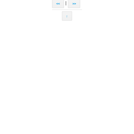
|
<<
>>
↑