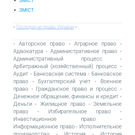
ЗМІСТ
ЗМІСТ
Господарче право України
-
-
Авторское право
Аграрное право
-
-
-
Адвокатура
Административное право
-
-
Административный процесс
-
Арбитражный (хозяйственный) процесс
-
Аудит
Банковская система
Банковское
-
-
право
Бухгалтерский учет
Военное
-
-
право
Гражданское право и процесс
-
-
Денежное обращение, финансы и кредит
-
Деньги
Жилищное право
Земельное
-
-
право
Избирательное право
-
-
Инвестиционное право
-
Информационное право
Исполнительное
-
производство
История
История
-
-