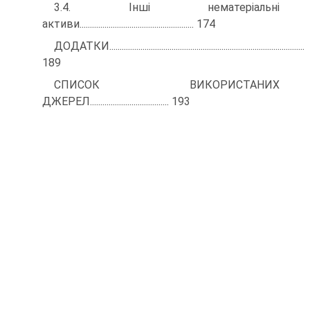
3.4. Інші нематеріальні
активи....................................................... 174
ДОДАТКИ..............................................................................................
189
СПИСОК ВИКОРИСТАНИХ
ДЖЕРЕЛ...................................... 193