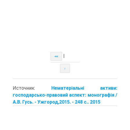
|
<<
↑
Источник:
Нематеріальні активи:
господарсько-пра­вовий аспект: монографія /
А.В. Гусь. - Ужгород,2015. - 248 с.. 2015