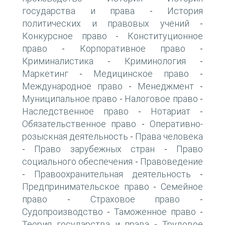
государства и права
История
-
политических и правовых учений
-
Конкурсное право
Конституционное
-
право
Корпоративное право
-
-
Криминалистика
Криминология
-
-
Маркетинг
Медицинское право
-
-
Международное право
Менеджмент
-
-
Муниципальное право
Налоговое право
-
-
Наследственное право
Нотариат
-
-
Обязательственное право
Оперативно-
-
розыскная деятельность
Права человека
-
Право зарубежных стран
Право
-
-
социального обеспечения
Правоведение
-
Правоохранительная деятельность
-
-
Предпринимательское право
Семейное
-
право
Страховое право
-
-
Судопроизводство
Таможенное право
-
-
Теория государства и права
Трудовое
-