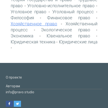
право
Уголовно-исполнительное право
-
-
Уголовное право
Уголовный процесс
-
-
Философия
Финансовое право
-
-
Хозяйственное право
Хозяйственный
-
процесс
Экологическое право
-
-
Экономика
Ювенальное право
-
-
Юридическая техника
Юридические лица
-
-
О проекте
Авторам
info@pravo.studio