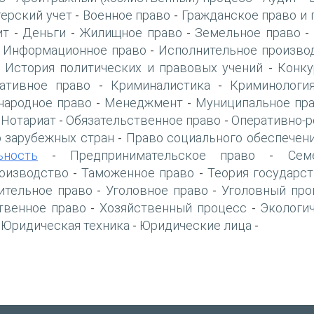
терский учет
Военное право
Гражданское право и 
-
-
ит
Деньги
Жилищное право
Земельное право
-
-
-
-
Информационное право
Исполнительное произво
-
-
История политических и правовых учений
Конку
-
-
ативное право
Криминалистика
Криминологи
-
-
ародное право
Менеджмент
Муниципальное пр
-
-
Нотариат
Обязательственное право
Оперативно-р
-
-
-
 зарубежных стран
Право социального обеспечен
-
ьность
Предпринимательское право
Сем
-
-
оизводство
Таможенное право
Теория государст
-
-
ительное право
Уголовное право
Уголовный про
-
-
твенное право
Хозяйственный процесс
Экологи
-
-
Юридическая техника
Юридические лица
-
-
-