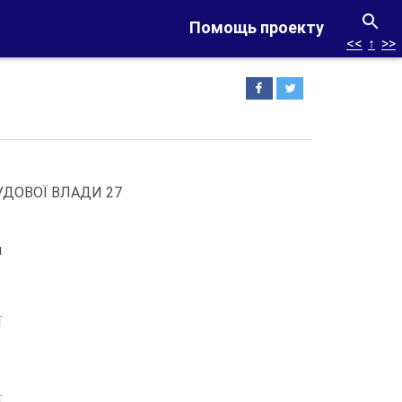
Помощь проекту
<<
↑
>>
УДОВОЇ ВЛАДИ 27
я
ї
ї