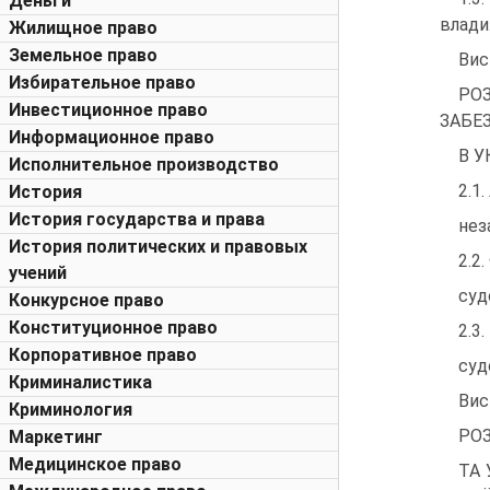
Деньги
влади.....
Жилищное право
Земельное право
Висновк
Избирательное право
РО
Инвестиционное право
ЗАБЕ
Информационное право
В УКРАЇН
Исполнительное производство
2.1
История
История государства и права
незал
История политических и правовых
2.2
учений
судово
Конкурсное право
Конституционное право
2.3
Корпоративное право
судово
Криминалистика
Виснов
Криминология
РОЗ
Маркетинг
Медицинское право
ТА