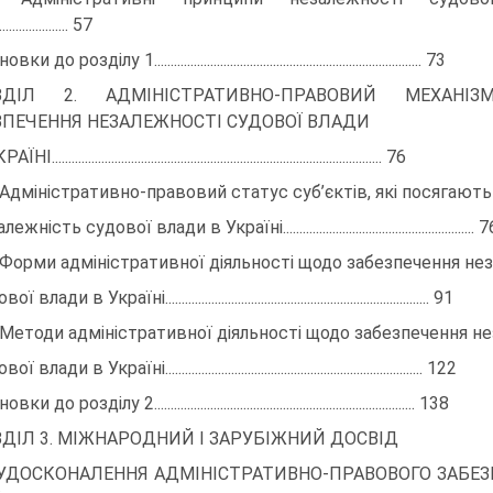
................ 57
и до розділу 1................................................................................. 73
ЗДІЛ 2. АДМІНІСТРАТИВНО-ПРАВОВИЙ МЕХАНІЗ
ЗПЕЧЕННЯ НЕЗАЛЕЖНОСТІ СУДОВОЇ ВЛАДИ
І.................................................................................................... 76
. Адміністративно-правовий статус суб’єктів, які посягають
ежність судової влади в Україні.......................................................... 
. Форми адміністративної діяльності щодо забезпечення не
ї влади в Україні................................................................................ 91
. Методи адміністративної діяльності щодо забезпечення н
ї влади в Україні.............................................................................. 122
ки до розділу 2............................................................................... 138
ДІЛ 3. МІЖНАРОДНИЙ І ЗАРУБІЖНИЙ ДОСВІД
 УДОСКОНАЛЕННЯ АДМІНІСТРАТИВНО-ПРАВОВОГО ЗАБЕЗ