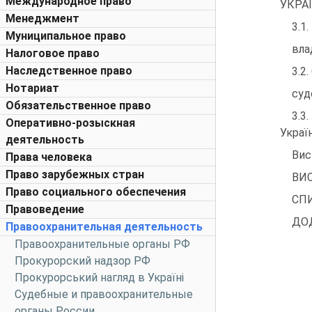
Международное право
УКРАЇНІ.....
Менеджмент
3.1
Муниципальное право
влади...
Налоговое право
Наследственное право
3.2
Нотариат
судової
Обязательственное право
3.3
Оперативно-розыскная
Україн
деятельность
Виснов
Права человека
Право зарубежных стран
ВИСНОВК
Право социального обеспечения
СПИСО
Правоведение
ДОДАТКИ
Правоохранительная деятельность
Правоохранительные органы РФ
Прокурорский надзор РФ
Прокурорський нагляд в Україні
Судебные и правоохранительные
органы России