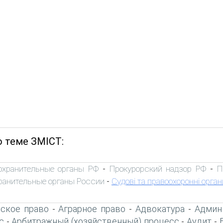
о теме ЗМІСТ:
охранительные органы РФ
Прокурорский надзор РФ
П
-
-
ранительные органы России
Судові та правоохоронні орган
-
ское право
Аграрное право
Адвокатура
Админ
-
-
-
с
Арбитражный (хозяйственный) процесс
Аудит
-
-
-