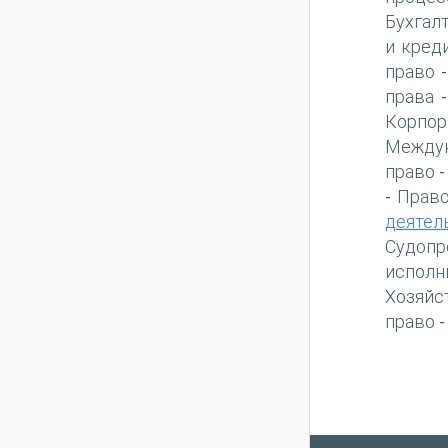
Бухгал
и кред
право
права
Корпор
Междун
право
Право
-
деятел
Судопр
исполн
Хозяйс
право