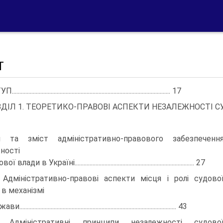
Т
....................................................................................................... 17
ДІЛ 1. ТЕОРЕТИКО-ПРАВОВІ АСПЕКТИ НЕЗАЛЕЖНОСТІ С
я та зміст адміністративно-правового забезпеченн
ності
ї влади в Україні................................................................................ 27
. Адміністративно-правові аспекти місця і ролі судово
 в механізмі
........................................................................................................ 43
. Адміністративні принципи незалежності судово