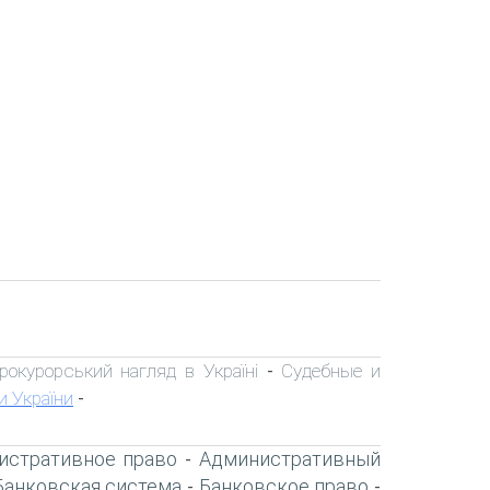
рокурорський нагляд в Україні
Судебные и
-
и України
-
истративное право
Административный
-
Банковская система
Банковское право
-
-