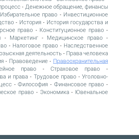
процесс
Денежное обращение, финансы
-
Избирательное право
Инвестиционное
-
дство
История
История государства и
-
-
рсное право
Конституционное право
-
-
я
Маркетинг
Медицинское право
-
-
-
аво
Налоговое право
Наследственное
-
-
озыскная деятельность
Права человека
-
ия
Правоведение
Правоохранительная
-
-
ейное право
Страховое право
-
-
ва и права
Трудовое право
Уголовно-
-
-
цесс
Философия
Финансовое право
-
-
-
ческое право
Экономика
Ювенальное
-
-