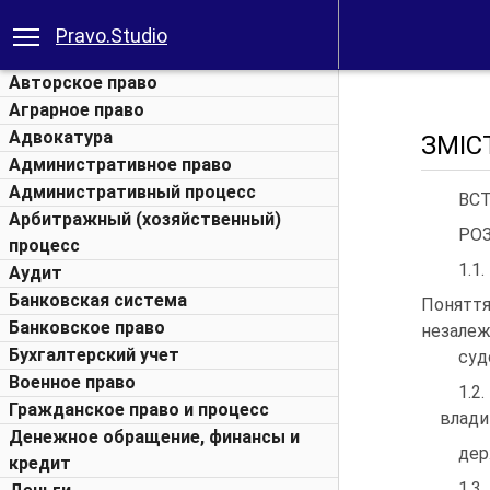
Pravo.Studio
Авторское право
Аграрное право
Адвокатура
ЗМІС
Административное право
Административный процесс
ВСТУП...
Арбитражный (хозяйственный)
РОЗ
процесс
1.1.
Аудит
Банковская система
Понятт
Банковское право
незалеж
Бухгалтерский учет
судово
Военное право
1.2
Гражданское право и процесс
влади
Денежное обращение, финансы и
держави.
кредит
1.3