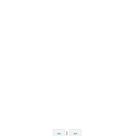
|
<<
>>