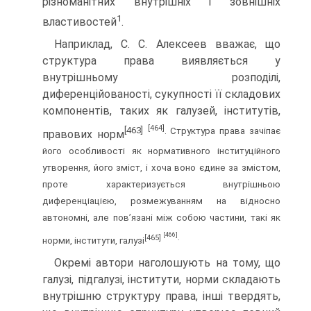
різноманітних внутрішніх і зовнішніх
1
властивостей
.
Наприклад, С. С. Алексеев вважає, що
структура права виявляється у
внутрішньому розподілі,
диференційованості, сукупності її складових
компонентів, таких як галузей, інститутів,
[464]
[463]
. Структура права зачіпає
правових норм
його особливості як нормативного інституційного
утворення, його зміст, і хоча воно єдине за змістом,
проте характеризується внутрішньою
диференціацією, розмежуванням на відносно
автономні, але пов’язані між собою частини, такі як
[466]
[465]
.
норми, інститути, галузі
Окремі автори наголошують на тому, що
галузі, підгалузі, інститути, норми складають
внутрішню структуру права, інші твердять,