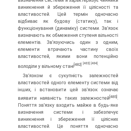
визначення системи й характеризує чинники
виникнення й збереження її цілісності та
властивостей. Цей термін одночасно
відбиває як будову (статику), так і
функціонування (динаміку) системи. Зв’язок
визначають як обмеження ступеня вільності
елементів. Зв’язуючись один з одним,
елементи втрачають частину своїх
властивостей, якими вони потенційно
[483]
[484]
[482]
.
володіли у вільному стані
Зв’язком є сукупність залежностей
властивостей одного елементу системи від
інших, і встановити цей зв’язок означає
[485]
виявити наявність таких залежностей
.
Поняття зв’язку входить майже в будь-яке
визначення системи і забезпечує
виникнення і збереження її цілісних
властивостей. Це поняття одночасно