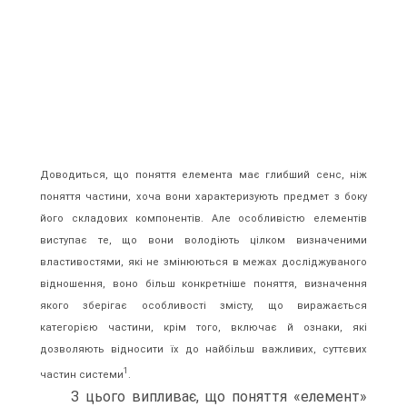
Доводиться, що поняття елемента має глибший сенс, ніж
поняття частини, хоча вони характеризують предмет з боку
його складових компонентів. Але особливістю елементів
виступає те, що вони володіють цілком визначеними
властивостями, які не змінюються в межах досліджуваного
відношення, воно більш конкретніше поняття, визначення
якого зберігає особливості змісту, що виражається
категорією частини, крім того, включає й ознаки, які
дозволяють відносити їх до найбільш важливих, суттєвих
1
частин системи
.
З цього випливає, що поняття «елемент»