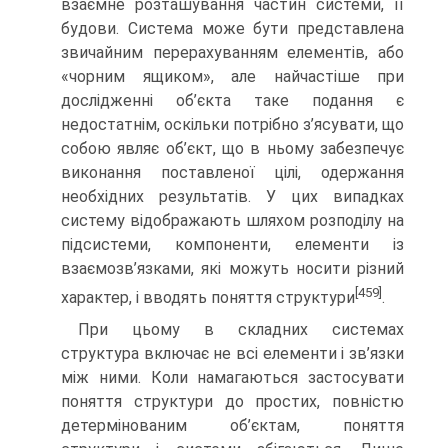
взаємне розташування частин системи, її
будови. Система може бути представлена
звичайним перерахуванням елементів, або
«чорним ящиком», але найчастіше при
дослідженні об’єкта таке подання є
недостатнім, оскільки потрібно з’ясувати, що
собою являє об’єкт, що в ньому забезпечує
виконання поставленої цілі, одержання
необхідних результатів. У цих випадках
систему відображають шляхом розподілу на
підсистеми, компоненти, елементи із
взаємозв’язками, які можуть носити різний
[459]
характер, і вводять поняття структури
.
При цьому в складних системах
структура включає не всі елементи і зв’язки
між ними. Коли намагаються застосувати
поняття структури до простих, повністю
детермінованим об’єктам, поняття