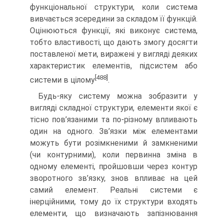
функціональної структури, коли система
вивчається зсередини за складом її функцій.
Оцінюються функції, які виконує система,
тобто властивості, що дають змогу досягти
поставленої мети, виражені у вигляді деяких
характеристик елементів, підсистем або
[488]
системи в цілому
.
Будь-яку систему можна зобразити у
вигляді складної структури, елементи якої є
тісно пов’язаними та по-різному впливають
один на одного. Зв’язки між елементами
можуть бути розімкненими й замкненими
(чи контурними), коли первинна зміна в
одному елементі, пройшовши через контур
зворотного зв’язку, знов впливає на цей
самий елемент. Реальні системи є
інерційними, тому до їх структури входять
елементи, що визначають запізнювання