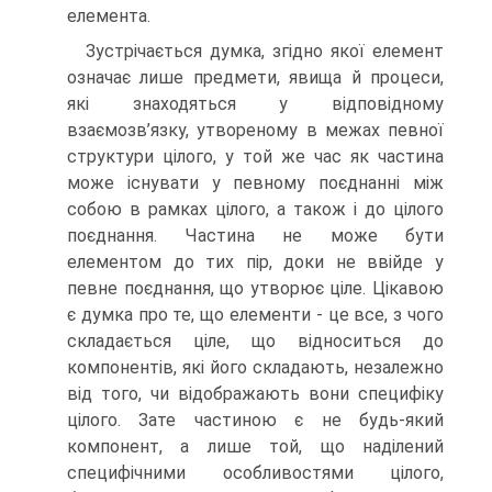
елемента.
Зустрічається думка, згідно якої елемент
означає лише предмети, явища й процеси,
які знаходяться у відповідному
взаємозв’язку, утвореному в межах певної
структури цілого, у той же час як частина
може існувати у певному поєднанні між
собою в рамках цілого, а також і до цілого
поєднання. Частина не може бути
елементом до тих пір, доки не ввійде у
певне поєднання, що утворює ціле. Цікавою
є думка про те, що елементи - це все, з чого
складається ціле, що відноситься до
компонентів, які його складають, незалежно
від того, чи відображають вони специфіку
цілого. Зате частиною є не будь-який
компонент, а лише той, що наділений
специфічними особливостями цілого,