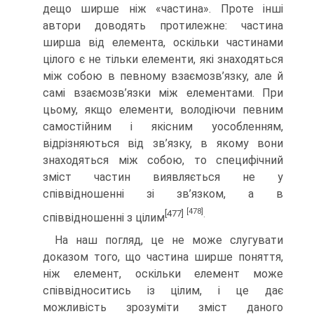
дещо ширше ніж «частина». Проте інші
автори доводять протилежне: частина
ширша від елемента, оскільки частинами
цілого є не тільки елементи, які знаходяться
між собою в певному взаємозв’язку, але й
самі взаємозв’язки між елементами. При
цьому, якщо елементи, володіючи певним
самостійним і якісним уособленням,
відрізняються від зв’язку, в якому вони
знаходяться між собою, то специфічний
зміст частин виявляється не у
співвідношенні зі зв’язком, а в
[478]
[477]
.
співвідношенні з цілим
На наш погляд, це не може слугувати
доказом того, що частина ширше поняття,
ніж елемент, оскільки елемент може
співвідноситись із цілим, і це дає
можливість зрозуміти зміст даного