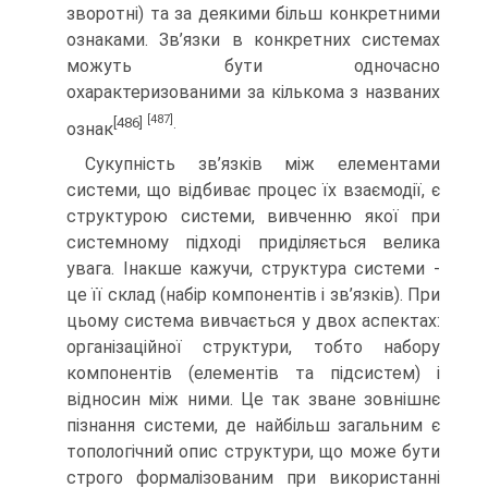
зворотні) та за деякими більш конкретними
ознаками. Зв’язки в конкретних системах
можуть бути одночасно
охарактеризованими за кількома з названих
[487]
[486]
.
ознак
Сукупність зв’язків між елементами
системи, що відбиває процес їх взаємодії, є
структурою системи, вивченню якої при
системному підході приділяється велика
увага. Інакше кажучи, структура системи -
це її склад (набір компонентів і зв’язків). При
цьому система вивчається у двох аспектах:
організаційної структури, тобто набору
компонентів (елементів та підсистем) і
відносин між ними. Це так зване зовнішнє
пізнання системи, де найбільш загальним є
топологічний опис структури, що може бути
строго формалізованим при використанні