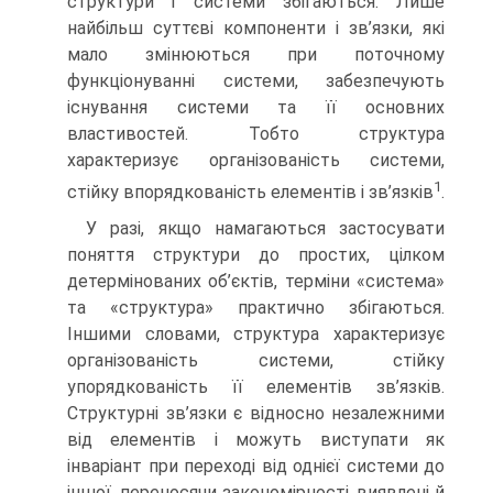
структури і системи збігаються. Лише
найбільш суттєві компоненти і зв’язки, які
мало змінюються при поточному
функціонуванні системи, забезпечують
існування системи та її основних
властивостей. Тобто структура
характеризує організованість системи,
1
стійку впорядкованість елементів і зв’язків
.
У разі, якщо намагаються застосувати
поняття структури до простих, цілком
детермінованих об’єктів, терміни «система»
та «структура» практично збігаються.
Іншими словами, структура характеризує
організованість системи, стійку
упорядкованість її елементів зв’язків.
Структурні зв’язки є відносно незалежними
від елементів і можуть виступати як
інваріант при переході від однієї системи до
іншої, переносячи закономірності, виявлені й