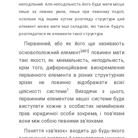
неподільний. Але неподільність його буде мати місце
лише за певних умов, лише при певному поділі,
оскільки під іншим кутом розгляду структури цей
елемент може мати інші складові, які також будуть
розглядатися як елементи такої структури.
Первинний, або як його ще називають
[481]
основоположний елемент
повинен мати
такі якості, як мінімальність, неподільність,
крім того, диференційоване виокремлення
первинного елемента в різних структурних
зрізах не повинно відображати всієї
1
цілісності системи
. Виходячи з цього,
первинним елементом нашої системи буде
виступати кожне з особистих немайнових
прав юридичної особи зокрема, і пов’язані
вони між собою певними зв’язками.
Поняття «зв'язок» входить до будь-якого