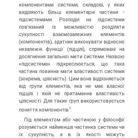
компонентами системи, складові, у яких
виділяють більш елементарні частини -
підсистемами. Розподіл на підсистеми
пов’язаний із можливістю розділяти
сукупності взаємозалежних елементів
(компонентів), здатних виконувати відносно
незалежні функції (підцілі), спрямовані на
досягнення загальної мети системи. Назвою
«підсистема» підкреслюється, що така
частина повинна мати властивості системи
(зокрема, цілісність). Цим вона відрізняється
від групи елементів, яка не має власної
підцілі і якій не притаманна властивість
цілісності. Для таких груп використовується
1
поняття компонентів
.
Під елементом або частиною у філософії
розуміється найменша частинка системи чи
їх сукупність, а в їх якості можуть