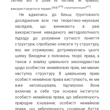
систем або їх цілей на частини, як правило,
[470]
[471]
[469]
структуризация
.
використовується термін
Не вдаючись до більш ґрунтовного
дослідження всіх тих теоретико-наукових
наслідків, що виникають в разі
використання наведеного методологічного
підходу до розуміння сутності поняття
структури, спробуємо описати ту структуру,
яку ми отримуємо, дотримуючись цього
шляху. Виходячи з положень теорії права, а
також з аналізу цивільного законодавства
щодо особистих немайнових прав, ми маємо
наступну структуру. В цивільному праві
особисті немайнові права виступають, як ми
вже наголошували, підгалуззю. Вона
включає в себе три основні інститути:
особисті немайнові права, що забезпечують
природне існування; особисті немайнові
права, що забезпечують соціальне буття;