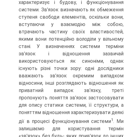
характеризує і будову, і функціонування
системи. Зв’язок визначають як обмеження
ступеня свободи елементів, оскільки вони,
вступаючи у взаємодію між собою,
втрачають частину своїх властивостей,
якими вони потенційно володіли у вільному
стані. У визначеннях системи терміни
зв’язок і відношення зазвичай
використовуються як синоніми, однак
існують різні точки зору: одні дослідники
вважають зв’язок окремим випадком
відносини, інші розглядають відношення як
приватний випадок зв’язку, треті
пропонують поняття зв’язок застосовувати
для опису статики системи, її структури, а
поняттям відношення характеризувати деякі
1
дії в процесі функціонування системи
. Ми
залишаємо для користування термін
«зв’язок» без будь- яких прив’язок до інших