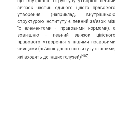
що внутрішню структуру утворює певний
зв’язок частин єдиного цілого правового
утворення (наприклад, внутрішньою
структурою інституту є певний зв’язок між
їх елементами - правовими нормами), а
зовнішню - певний зв’язок цілісного
правового утворення з іншими правовими
явищами (зв’язок даного інституту з іншими,
[467]
які входять до інших галузей)
.