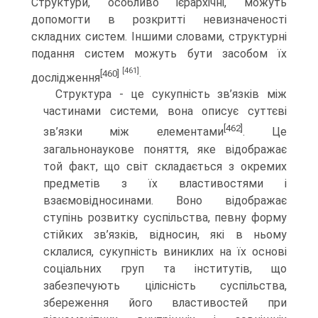
Структури, особливо ієрархічні, можуть
допомогти в розкритті невизначеності
складних систем. Іншими словами, структурні
подання систем можуть бути засобом їх
[461]
[460]
.
дослідження
Структура - це сукупність зв’язків між
частинами системи, вона описує суттєві
[462]
зв’язки між елементами
. Це
загальнонаукове поняття, яке відображає
той факт, що світ складається з окремих
предметів з їх властивостями і
взаємовідносинами. Воно відображає
ступінь розвитку суспільства, певну форму
стійких зв’язків, відносин, які в ньому
склалися, сукупність виниклих на їх основі
соціальних груп та інститутів, що
забезпечують цілісність суспільства,
збереження його властивостей при