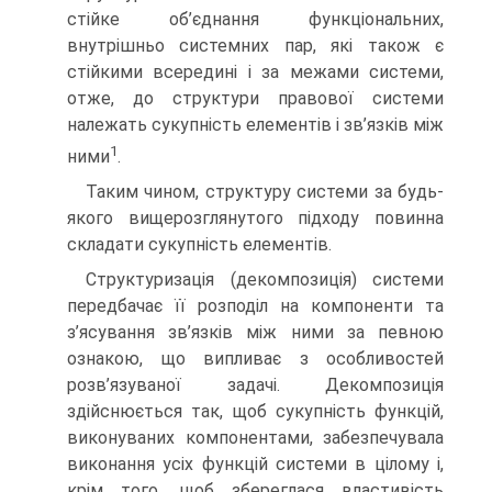
стійке об’єднання функціональних,
внутрішньо системних пар, які також є
стійкими всередині і за межами системи,
отже, до структури правової системи
належать сукупність елементів і зв’язків між
1
ними
.
Таким чином, структуру системи за будь-
якого вищерозглянутого підходу повинна
складати сукупність елементів.
Структуризація (декомпозиція) системи
передбачає її розподіл на компоненти та
з’ясування зв’язків між ними за певною
ознакою, що випливає з особливостей
розв’язуваної задачі. Декомпозиція
здійснюється так, щоб сукупність функцій,
виконуваних компонентами, забезпечувала
виконання усіх функцій системи в цілому і,
крім того, щоб збереглася властивість