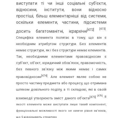
виступати ті чи інші соціальні суб’єкти,
відносини, інститути, вони відносно
простіші, більш елементарніші від системи,
оскільки елементи, частини, підсистеми
[473]
[472]
.
досить багатоманітні, ієрархічні
Специфіка елемента полягає в тому, що він є
необхідним атрибутом структури. Без елементів
немає структури, як і без структури немає елементів.
Так, необхідними елементами правовідносин є
суб’єкт, об’єкт, юридичний обов’язок, правомочність,
без певного зв’язку між якими немає і самих
[474]
правовідносин
. Але елемент являє собою не
просто частину предмета або процесу, що отримана
шляхом довільного поділу, а ті складові, які в своїй
[476]
[475]
. В
взаємодії утворюють зміст даного об’єкта
якості елемента може виступати лише такий компонент,
функціональні можливості якого не нижче рівня зв’язків,
що 5 відрізняють структуру.