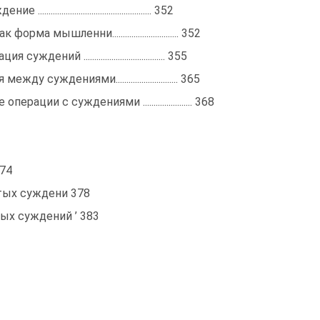
............................................... 352
рма мышленни............................... 352
дений ...................................... 355
ду суждeниями............................. 365
ерации с суждениями ....................... 368
374
стых суждени 378
ых суждений ’ 383