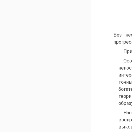
Без не
прогрес
При
Осо
непос
инте
точны
богат
теори
образ
Нас
воспр
выков