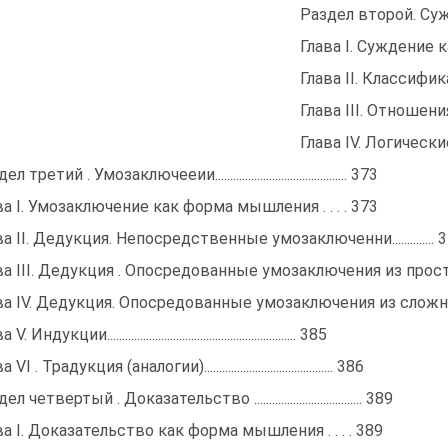
Раздел второй. Суждение ......
Глава I. Суждение как фо
Глава II. Классификация суж
Глава III. Отношения меж
Глава IV. Логические оп
л третий . Умозаключееии............................................ 373
ва I. Умозаключение как форма мышления . . . . 373
ва II. Дедукция. Непосредственные умозаключенни.............. 
ва III. Дедукция . Опосредованные умозаключения из про
ва IV. Дедукция. Опосредованные умозаключения из сложн
V. Индукции............................................................... 385
 VI . Традукция (аналогии)........................................... 386
л четвертый . Доказательство .................................... 389
ва I. Доказательство как форма мышления . . . . 389