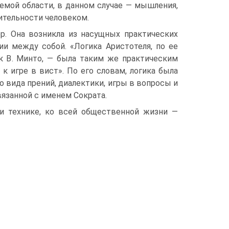
мой области, в данном случае — мыш­ления,
ительности человеком.
ер. Она возникла из насущных практических
и между собой. «Логика Аристотеля, по ее
ик В. Минто, — была таким же практическим
 игре в вист». По его словам, логи­ка была
о вида прений, диалектики, игры в вопросы и
вязанной с именем Сократа.
и тех­нике, ко всей общественной жизни —