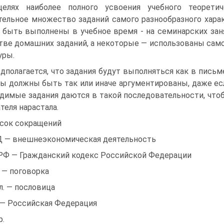
елях наиболее полного усвоения учебного теоретич
тельное множество заданий са­мого разнообразного харак
 быть выполнены в учебное время - на семинарских зан
тве домашних заданий, а некоторые — использованы само
уры.
дполагается, что задания будут выполняться как в письмен
ы должны быть так или иначе аргументированы, даже ес
димые задания даются в такой последовательно­сти, что
теля нара­стала.
сок сокращений
 — внешнеэкономическая деятельность
РФ — Гражданский кодекс Российской Федерации
. — поговорка
л. — пословица
— Российская Федерация
р.