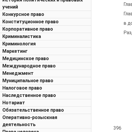
Глава
учений
Гла
Конкурсное право
Конституционное право
в дока
Корпоративное право
Разд
Криминалистика
Криминология
Маркетинг
Медицинское право
Международное право
Менеджмент
Муниципальное право
Налоговое право
Наследственное право
Нотариат
Обязательственное право
Оперативно-розыскная
деятельность
396
Права человека