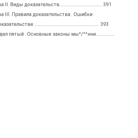
 II. Виды доказательств.............................................. 391
ва III. Правила доказательства . Ошибки
зательстве ...................................................................... 393
ел пятый . Основные законы мы^/^^нни....................