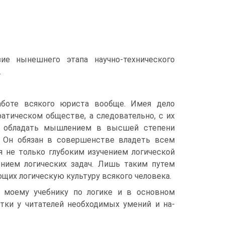
е ны­нешнего этапа научно-технического
.
аботе всякого юриста вообще. Имея дело
тическом обществе, а следователь­но, с их
н обладать мышлением в высшей степени
. Он обязан в совершенстве владеть всем
я не только глубоким изучением логической
ением логических задач. Лишь таким путем
ющих логическую культуру всякого человека.
 моему учебнику по логике и в основном
отки у читателей необходимых умений и на­