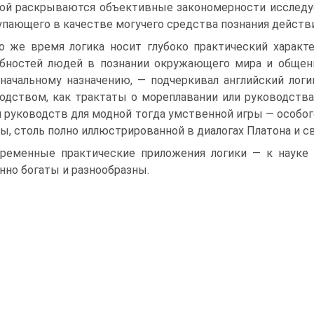
ой раскрываются объек­тивные закономерности исследуе
пающего в качестве могучего средства познания дей­ств
о же время логика носит глубоко практический характ
бностей людей в познании окружающего мира и общени
начальному назначению, — подчеркивал английский лог
одством, как трактаты о мореплавании или руководства к
 руководств для модной тогда умственной игры — особо­г
ы, столь полно ил­люстрированной в диалогах Платона и с
ременные практические приложения логики — к науке 
нно богаты и разнообраз­ны.