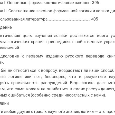
ва I. Основные формально-логические законы . 396
ва II. Соотношение законов формальной логики и логики д
ьзованная литература ...................................................... 405
дение
ктическая цель изучения логики дости­гается всего у
мы логических правил присое­диняет собственные упра
ключений.
дисловие к первому изданию русского перевода кни
».
 бы ни относиться к вопросу, возраста­ют ли наши спосо
ния логики или нет, бесспорно, что в результате из
рять правиль­ность рассуждений. Ведь логика дает ме
­ем, что сами можем не ошибаться в своих рас­суждениях
ных ошибаться (особенно среди несогласных с нами).
Клини
 и любая другая отрасль научного знания, логика — это п