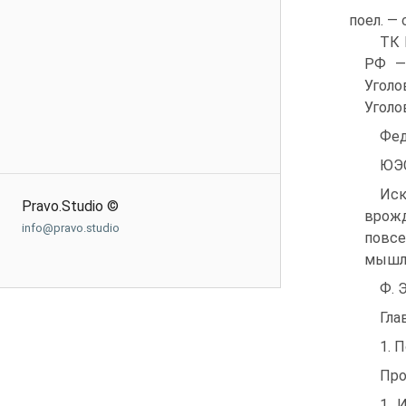
поел. —
ТК 
РФ —
Угол
Уголо
Фед
ЮЭС
Ис
Pravo.Studio ©
врож
info@pravo.studio
повс
мышле
Ф. 
Гла
1. 
Про
1. 