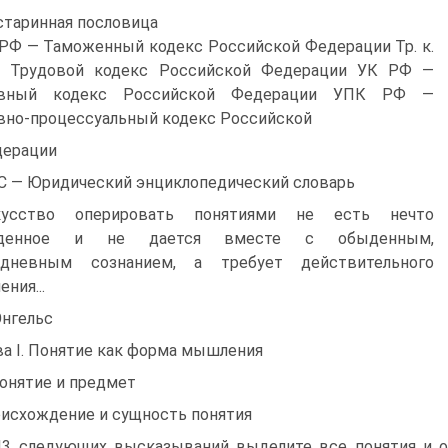
 старинная пословица
РФ — Таможенный кодекс Российской Федерации Тр. к.
 Трудовой кодекс Российской Федерации УК РФ —
овный кодекс Российской Федерации УПК РФ —
вно-процессуальный кодекс Российской
ерации
 — Юридический энциклопедический словарь
кусство оперировать понятиями не есть не­что
денное и не дается вместе с обыден­ным,
едневным сознанием, а требует дей­ствительного
ния...
Энгельс
ва I. Понятие как форма мышления
Понятие и предмет
исхождение и сущность понятия
И3 следующих высказываний выделите все понятия и оп