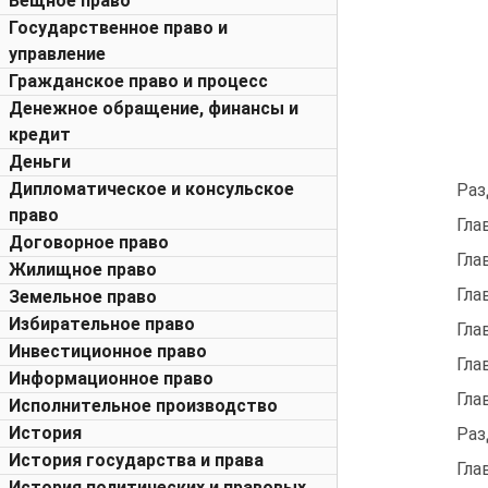
Вещное право
Государственное право и
управление
Гражданское право и процесс
Денежное обращение, финансы и
кредит
Деньги
Дипломатическое и консульское
Разде
право
Гла
Договорное право
Гла
Жилищное право
Гла
Земельное право
Избирательное право
Гла
Инвестиционное право
Глава 
Информационное право
Глава
Исполнительное производство
История
Разде
История государства и права
Гла
История политических и правовых