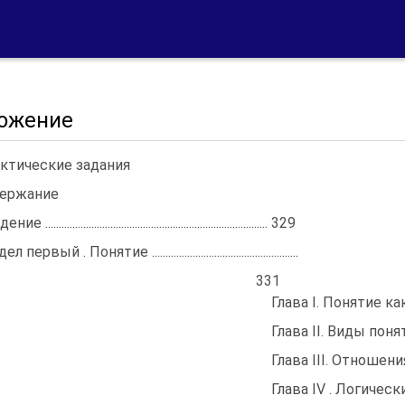
ожение
ктические задания
ержание
е .................................................................................. 329
 первый . Понятие ......................................................
331
Глава I. Понятие как форм
Глава II. Виды понятий .........
Глава III. Отношения межд
Глава IV . Логические о