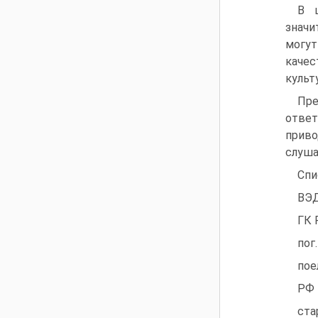
В ц
значи
могут
качес
культ
Пре
ответ
приво
слуша
Спи
ВЭД
ГК 
пог
пое
РФ 
ста