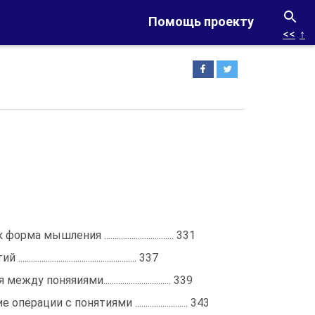
Помощь проекту
<<
↑
а мышления ................................. 331
............................................... 337
у поняяиями................................ 339
перации с понятиями ......................... 343