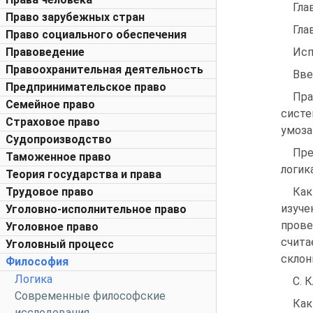
Гла
Право зарубежных стран
Гла
Право социального обеспечения
Правоведение
Испол
Правоохранительная деятельность
Вве
Предпринимательское право
Пра
Семейное право
систе
Страховое право
умоза
Судопроизводство
Пре
Таможенное право
логика
Теория государства и права
Трудовое право
Как
изуче
Уголовно-исполнительное право
прове
Уголовное право
счита
Уголовный процесс
склон
Философия
Логика
С. 
Современные философские
Как
исследования