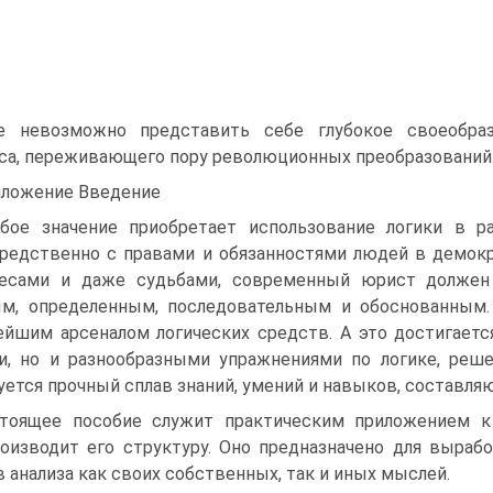
е невозможно представить себе глубокое своеобрази
са, переживающего пору революционных преобразований
ложение Введение
бое значение приобретает использование логики в р
редственно с правами и обязанностями людей в демокра
ресами и даже судьбами, современный юрист долже
м, определенным, пос­ледовательным и обоснованным
ейшим арсеналом логических средств. А это достигаетс
и, но и разнообраз­ными упражнениями по логике, реш
уется прочный сплав знаний, умений и навыков, составля
тоящее пособие служит практическим приложением к
оизводит его структуру. Оно предназначено для выраб
 анализа как своих собственных, так и иных мыслей.