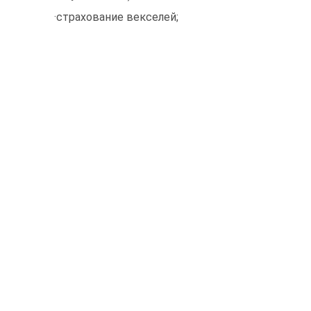
·страхование векселей;