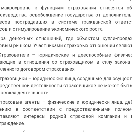
макроуровне к функциям страхования относятся об
оизводства, освобождение государства от дополнитель
ресов пострадавших в системе гражданской ответст
сов и стимулирование экономического роста.
ра денежных отношений, где объектом купли-продажи
овым рынком. Участниками страховых отношений являют
Страхователи – юридические и дееспособные физиче
ающие в отношения со страховщиком в силу закона 
ленного договором страхования.
Страховщики – юридические лица, созданные для осущес
редственной деятельности страховщиков не может быть
ковская деятельность.
Страховые агенты – физические и юридически лица, д
чению в соответствии с предоставленными полномо
ставляют интересы родной страховой компании и 
граждение.