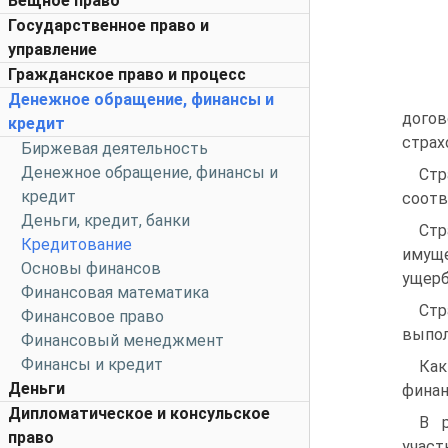
Вещное право
Государственное право и
управление
Гражданское право и процесс
Денежное обращение, финансы и
дого
кредит
страх
Биржевая деятельность
Денежное обращение, финансы и
Стр
кредит
соотв
Деньги, кредит, банки
Стр
Кредитование
имуще
Основы финансов
ущерб
Финансовая математика
Стр
Финансовое право
выпол
Финансовый менеджмент
Финансы и кредит
Как
Деньги
финан
Дипломатическое и консульское
В 
право
участ