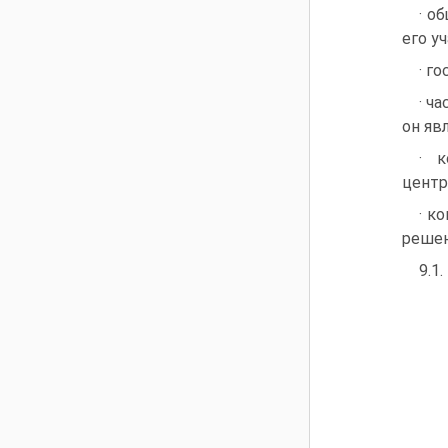
· о
его у
· г
· ч
он яв
· 
центр
· к
решен
9.1.