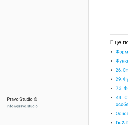
Еще п
Формы
Функ
26. С
29. Ф
7.3. 
44. 
Pravo.Studio ©
особ
info@pravo.studio
Основ
Гл.2.