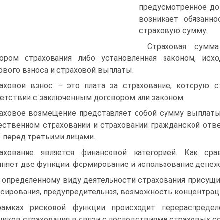
предусмотренное дог
возникает обязанно
страховую сумму.
Страховая сумм
вором страхования либо установленная законом, исх
ового взноса и страховой выплаты.
аховой взнос – это плата за страхование, которую с
етствии с заключенным договором или законом.
аховое возмещение представляет собой сумму выплаты
ственном страховании и страховании гражданской отве
 перед третьими лицами.
ахование является финансовой категорией. Как срав
няет две функции: формирование и использование денеж
 определенному виду деятельности страхования присущи 
сирования, предупредительная, возможность концентраци
рамках рисковой функции происходит перераспреде
ников страхования в связи с последствиями страховых с