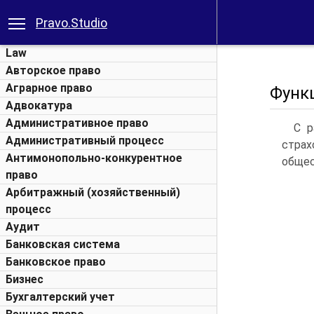
Pravo.Studio
Law
Авторское право
Аграрное право
Функ
Адвокатура
Административное право
С р
Административный процесс
стра
Антимонопольно-конкурентное
общес
право
Арбитражный (хозяйственный)
процесс
Аудит
Банковская система
Банковское право
Бизнес
Бухгалтерский учет