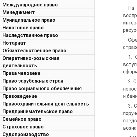
Международное право
На 
Менеджмент
воспр
Муниципальное право
инте
Налоговое право
ресур
Наследственное право
Сфе
Нотариат
страх
Обязательственное право
1. 
Оперативно-розыскная
вступ
деятельность
оформ
Права человека
Право зарубежных стран
2. 
Право социального обеспечения
непос
Правоведение
и бан
Правоохранительная деятельность
3. 
Предпринимательское право
пору
Семейное право
пред
Страховое право
возна
Судопроизводство