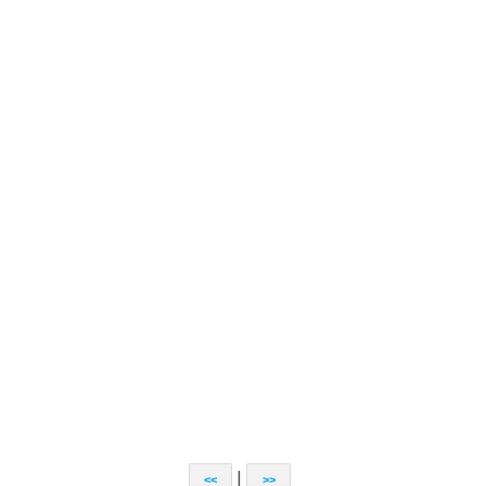
|
<<
>>