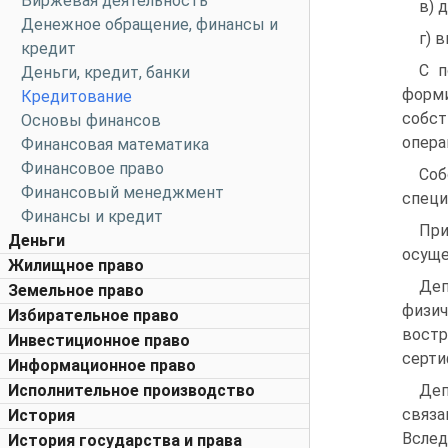
Биржевая деятельность
в) 
Денежное обращение, финансы и
г) 
кредит
С п
Деньги, кредит, банки
форми
Кредитование
собст
Основы финансов
опера
Финансовая математика
Финансовое право
Соб
Финансовый менеджмент
специ
Финансы и кредит
При
Деньги
осуще
Жилищное право
Де
Земельное право
физич
Избирательное право
вост
Инвестиционное право
серти
Информационное право
Исполнительное производство
Деп
связа
История
Вслед
История государства и права