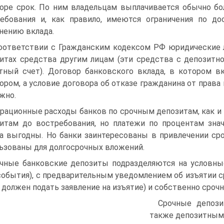
оре срок. По ним владельцам выплачивается обычно бо
ебования и, как правило, имеются ограничения по до
нению вклада.
оответствии с Гражданским кодексом РФ юридические л
итах средства другим лицам (эти средства с депозитн
тный счет). Договор банковского вклада, в котором в
ором, а условие договора об отказе гражданина от права
жно.
рационные расходы банков по срочным депозитам, как и 
итам до востребования, но платежи по процентам зна
а выгодны. Но банки заинтересованы в привлечении ср
ьзованы для долгосрочных вложений.
чные банковские депозиты подразделяются на условные
события), с предварительным уведомлением об изъятии с
 должен подать заявление на изъятие) и собственно сроч
Срочные депози
также депозитным