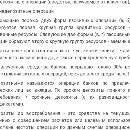
депозитные операции (средства, получаемые от клиентов);
внедепозитные операции.
омощью первых двух форм пассивных операций (а, б
руется первая крупная группа кредитных ресурсов 
венные ресурсы. Следующие две формы (в, г) пассивны
ций образуют вторую крупную группу ресурсов - заемные
ственные средства включают: • уставный капитал; • до
ального назначения и др., а также нераспределенную приб
влеченные средства банков покрывают около 90% вс
ствления активных операций, прежде всего кредитных. Та
позитными называются операции банков по привле
еских лиц во вклады. По срокам депозиты принято п
ребования; • срочные депозиты (с их разновиднос
фикатами).
озиты до востребования - это средства на текущих,
нных с совершением расчетов или целевым использов
ствие частоты операций по данным счетам операцио