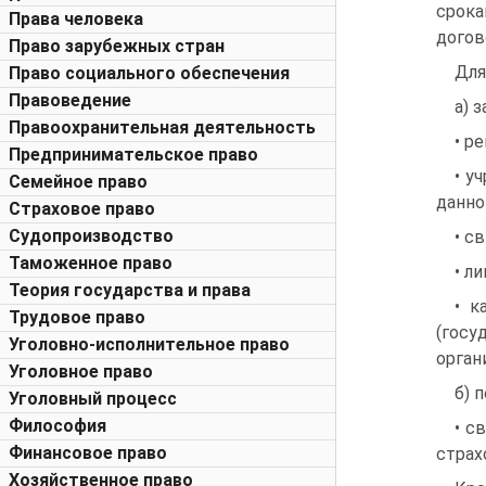
срока
Права человека
догов
Право зарубежных стран
Для
Право социального обеспечения
Правоведение
а) 
Правоохранительная деятельность
• р
Предпринимательское право
• у
Семейное право
данно
Страховое право
Судопроизводство
• с
Таможенное право
• л
Теория государства и права
• к
Трудовое право
(гос
Уголовно-исполнительное право
орган
Уголовное право
б) 
Уголовный процесс
Философия
• с
Финансовое право
страх
Хозяйственное право