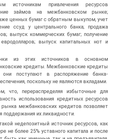
ым источникам привлечения ресурсов
чение займов на межбанковском рынке;
аже ценных бумаг с обратным выкупом, учет
ение ссуд у центрального банка; продажа
ов; выпуск коммерческих бумаг; получение
евродолларов; выпуск капитальных нот и
анки из этих источников в основном
нковские кредиты. Межбанковские кредиты
 они поступают в распоряжение банка-
еспечения, поскольку не являются вкладами.
м, что, перераспределяя избыточные для
вность использования кредитных ресурсов
го рынка межбанковских кредитов позволяет
я поддержания их ликвидности.
такой недепозитный источник ресурсов, как
ре не более 25% уставного капитала и после
 быть как именные, так и на предъявителя.