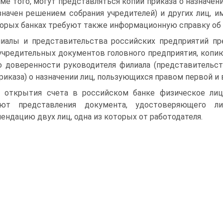
ме того, могут представляться копии приказа о назначени
значен решением собрания учредителей) и других лиц, и
орых банках требуют также информационную справку об о
иалы и представительства российских предприятий пр
учредительных документов головного предприятия, копию
 доверенности руководителя филиала (представительст
приказа) о назначении лиц, пользующихся правом первой и 
 открытия счета в российском банке физическое лиц
уют представления документа, удостоверяющего л
ендацию двух лиц, одна из которых от работодателя.