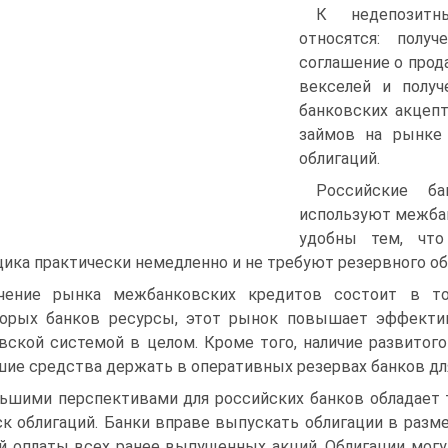
К недепозитн
относятся: полу
соглашение о прод
векселей и получ
банковских акцепт
займов на рынке 
облигаций.
Российские б
используют межба
удобны тем, что
ика практически немедленно и не требуют резервного об
чение рынка межбанковских кредитов состоит в то
орых банков ресурсы, этот рынок повышает эффекти
вской системой в целом. Кроме того, наличие развито
ие средства держать в оперативных резервах банков дл
ьшими перспективами для российских банков обладает 
к облигаций. Банки вправе выпускать облигации в разме
й оплаты всех ранее выпущенных акций. Облигации могут