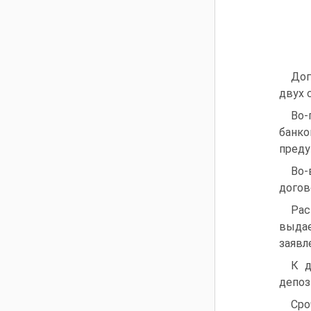
Дог
двух с
Во-
банк
преду
Во-
догов
Рас
выдае
заявл
К д
депоз
Сро