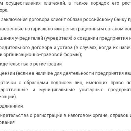
м осуществления платежей, а также порядок его ра
ора.
 заключения договора клиент обязан российскому банку
заверенные нотариально или регистрационным органом ко
ешения учредителей (учредителя) о создании предприятия и
чредительного договора и устава (в случаях, когда их на
й организационно-правовой формы);
видетельства о регистрации;
ицензии (если ее наличие для деятельности предприятия яв
арточки с образцами подписей лиц, имеющих право пе
ударственные и муниципальные унитарные предпри
изации);
подлинники:
видетельства о регистрации в налоговом органе, справок
ования.