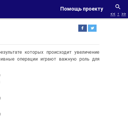
Помощь проекту
<<
↑
>>
езультате которых происходит увеличение
ссивные операции играют важную роль для
е
ы
м
и