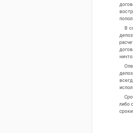
догов
востр
попол
В с
депоз
расче
догов
ничто
Опе
депоз
всегд
испол
Сро
либо 
сроки