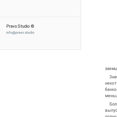
Pravo.Studio ©
info@pravo.studio
заемщ
Зна
некот
банко
меньш
Бол
выпус
полно