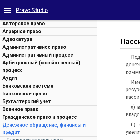
Pravo.Studio
Авторское право
Аграрное право
Адвокатура
Пасс
Административное право
Административный процесс
Под
Арбитражный (хозяйственный)
денеж
процесс
комме
Аудит
Им
Банковская система
ресу
Банковское право
пасси
Бухгалтерский учет
а) 
Военное право
владе
Гражданское право и процесс
б) 
Денежное обращение, финансы и
увели
кредит