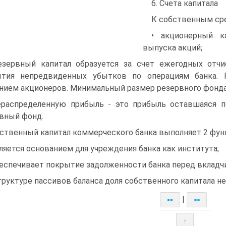
6. Счета капитала
К собственным сре
• акционерный к
выпуска акций;
езервный капитал образуется за счет ежегодных отчи
ытия непредвиденных убытков по операциям банка. Р
нием акционеров. Минимальный размер резервного фонда
ераспределенную прибыль - это прибыль оставшаяся 
вный фонд.
ственный капитал коммерческого банка выполняет 2 фун
вляется основанием для учреждения банка как института;
беспечивает покрытие задолженности банка перед вкладч
труктуре пассивов баланса доля собственного капитала н
|
<<
>>
↑