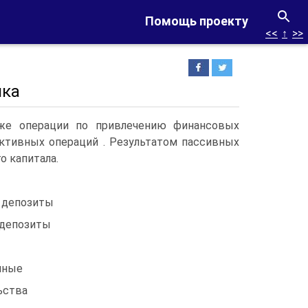
Помощь проекту
<<
↑
>>
нка
кже операции по привлечению финансовых
активных операций . Результатом пассивных
о капитала.
 депозиты
 депозиты
нные
ьства