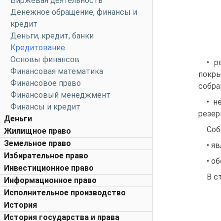
Биржевая деятельность
Денежное обращение, финансы и
кредит
Деньги, кредит, банки
Кредитование
Основы финансов
• р
Финансовая математика
покр
Финансовое право
собра
Финансовый менеджмент
• н
Финансы и кредит
резер
Деньги
Соб
Жилищное право
Земельное право
• я
Избирательное право
• о
Инвестиционное право
В с
Информационное право
Исполнительное производство
История
История государства и права