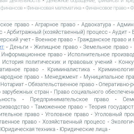
вая деятельность
Денежное обращение, финансы и кре
-
 финансов
Финансовая математика
Финансовое право
Ф
-
-
-
ское право
Аграрное право
Адвокатура
Админ
-
-
-
с
Арбитражный (хозяйственный) процесс
Аудит
-
-
-
терский учет
Военное право
Гражданское право и 
-
-
ит
Деньги
Жилищное право
Земельное право
-
-
-
-
Информационное право
Исполнительное произво
-
-
История политических и правовых учений
Конку
-
-
ативное право
Криминалистика
Криминологи
-
-
ародное право
Менеджмент
Муниципальное пр
-
-
Нотариат
Обязательственное право
Оперативно-р
-
-
-
 зарубежных стран
Право социального обеспечен
-
ьность
Предпринимательское право
Сем
-
-
оизводство
Таможенное право
Теория государст
-
-
ительное право
Уголовное право
Уголовный про
-
-
твенное право
Хозяйственный процесс
Экологи
-
-
Юридическая техника
Юридические лица
-
-
-