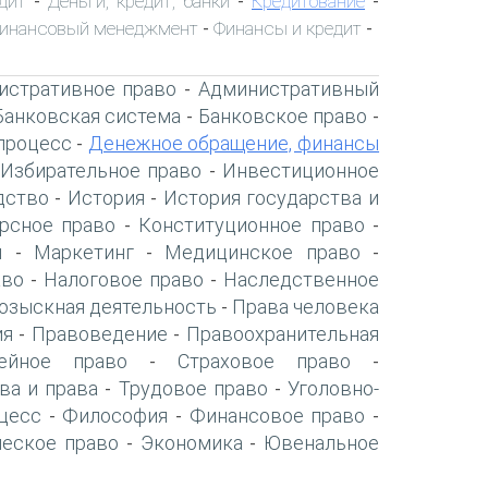
дит
Деньги, кредит, банки
Кредитование
-
-
-
инансовый менеджмент
Финансы и кредит
-
-
истративное право
Административный
-
Банковская система
Банковское право
-
-
процесс
Денежное обращение, финансы
-
Избирательное право
Инвестиционное
-
дство
История
История государства и
-
-
рсное право
Конституционное право
-
-
я
Маркетинг
Медицинское право
-
-
-
аво
Налоговое право
Наследственное
-
-
озыскная деятельность
Права человека
-
ия
Правоведение
Правоохранительная
-
-
ейное право
Страховое право
-
-
ва и права
Трудовое право
Уголовно-
-
-
цесс
Философия
Финансовое право
-
-
-
ческое право
Экономика
Ювенальное
-
-