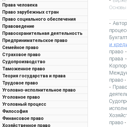
Бирже
-
Права человека
Основы
Право зарубежных стран
Право социального обеспечения
Автор
-
Правоведение
процес
Правоохранительная деятельность
Бухгал
Предпринимательское право
и кред
Семейное право
право
Страховое право
права
Судопроизводство
Корпор
Таможенное право
Междун
Теория государства и права
право
Трудовое право
Право
-
Уголовно-исполнительное право
деятел
Уголовное право
Судопр
Уголовный процесс
исполн
Философия
Хозяйс
Финансовое право
право
Хозяйственное право