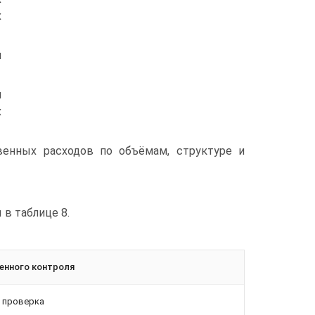
х
й
я
х
енных расходов по объёмам, структуре и
в таблице 8.
енного контроля
я проверка