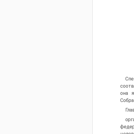
Спе
соотв
она 
Собра
Гла
орг
феде
целев