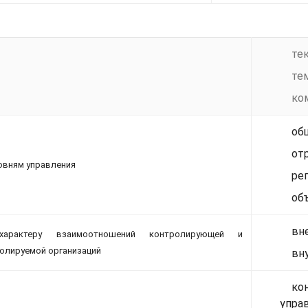
те
те
ко
об
от
овням управления
ре
об
вн
арактеру взаимоотношений контролирующей и
олируемой организаций
вн
ко
упра