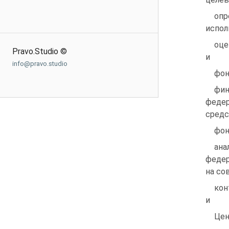
оп
испол
оц
Pravo.Studio ©
и б
info@pravo.studio
фон
фин
феде
сре
фон
ана
федер
на со
ко
и фе
Цен