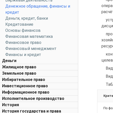
Биржевая деятельность
опера
Денежное обращение, финансы и
расчё
кредит
Деньги, кредит, банки
ус
Кредитование
дисци
Основы финансов
пр
Финансовая математика
хозя
Финансовое право
ресур
Финансовый менеджмент
кон
Финансы и кредит
целев
Деньги
Жилищное право
Вид
Земельное право
Вид
Избирательное право
Таб
Инвестиционное право
Информационное право
Крите
Исполнительное производство
История
По фо
История государства и права