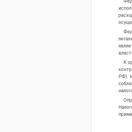
Фед
испо
расхо
осуще
Фед
лега
являе
власт
К о
контр
РФ). 
собл
налог
Опр
Налог
приме