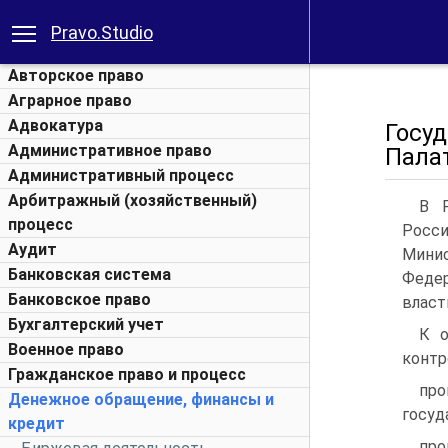
Pravo.Studio
Авторское право
Аграрное право
Адвокатура
Госу
Административное право
Пала
Административный процесс
Арбитражный (хозяйственный)
В Р
процесс
Росс
Аудит
Мини
Банковская система
Федер
Банковское право
власти
Бухгалтерский учет
К о
Военное право
контр
Гражданское право и процесс
пр
Денежное обращение, финансы и
госуд
кредит
пр