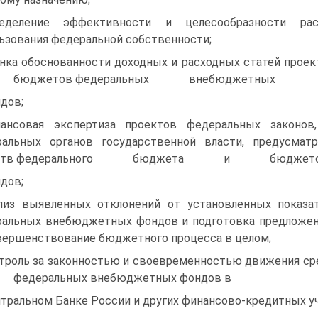
ределение эффективности и целесообразности ра
ьзования федеральной собственности;
енка обоснованности доходных и расходных ст
юджетов федеральных внебюджетных
дов;
ансовая экспертиза проектов федеральных законо
ральных органов государственной власти, предусма
дств федерального бюджета и бюджетов
дов;
лиз выявленных отклонений от установленных показ
альных внебюджетных фондов и подготовка предложений
вершенствование бюджетного процесса в целом;
нтроль за законностью и своевременностью дви
деральных внебюджетных фондов в
тральном Банке России и других финансово-кредитных у