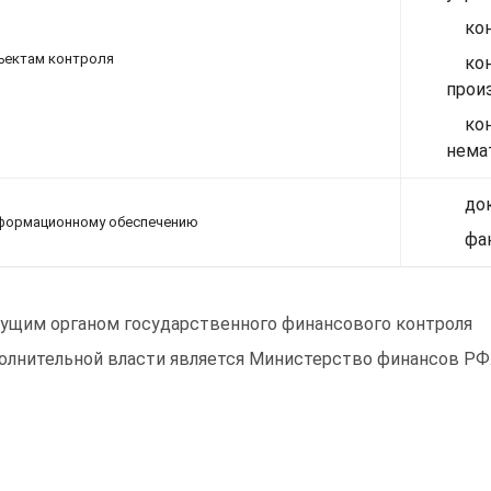
ко
ъектам контроля
ко
прои
к
нема
до
формационному обеспечению
фа
ущим органом государственного финансового контроля
олнительной власти является Министерство финансов РФ