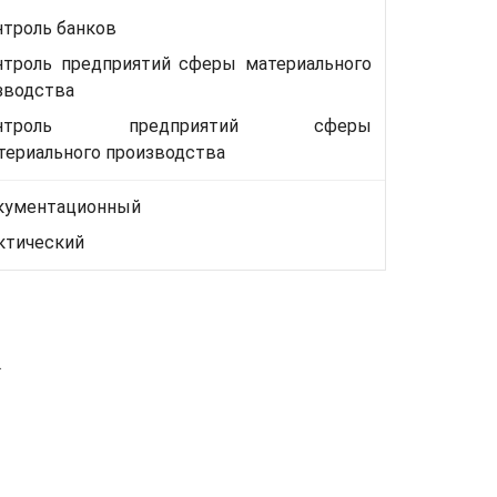
нтроль банков
нтроль предприятий сферы материального
зводства
онтроль предприятий сферы
териального производства
кументационный
ктический
.