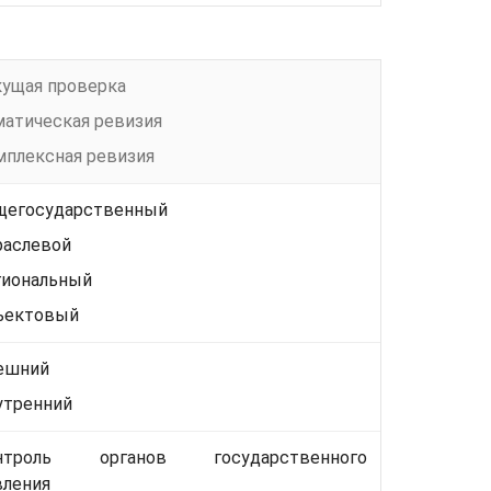
кущая проверка
матическая ревизия
мплексная ревизия
щегосударственный
раслевой
гиональный
ъектовый
ешний
утренний
нтроль органов государственного
вления