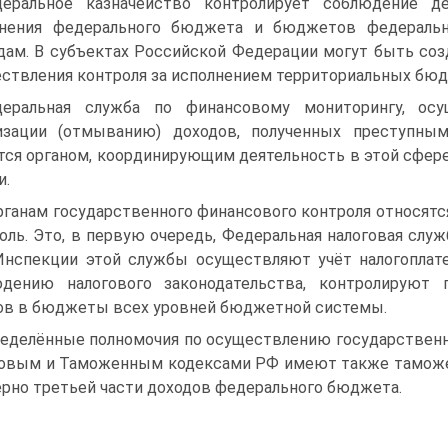
еральное казначейство контролирует соблюдение д
лнения федерального бюджета и бюджетов федераль
дам. В субъектах Российской Федерации могут быть со
ствления контроля за исполнением территориальных бю
еральная служба по финансовому мониторингу, ос
лизации (отмыванию) доходов, полученных преступны
тся органом, координирующим деятельность в этой сфер
и.
рганам государственного финансового контроля относят
оль. Это, в первую очередь, Федеральная налоговая слу
Инспекции этой службы осуществляют учёт налогоплат
юдению налогового законодательства, контролируют 
ов в бюджеты всех уровней бюджетной системы.
еделённые полномочия по осуществлению государственн
овым и Таможенным кодексами РФ имеют также таможе
рно третьей части доходов федерального бюджета.